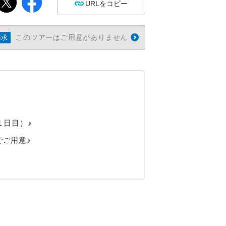
URLをコピー
このツアーはご用意がありません
請求
１日目）♪
ご用意♪