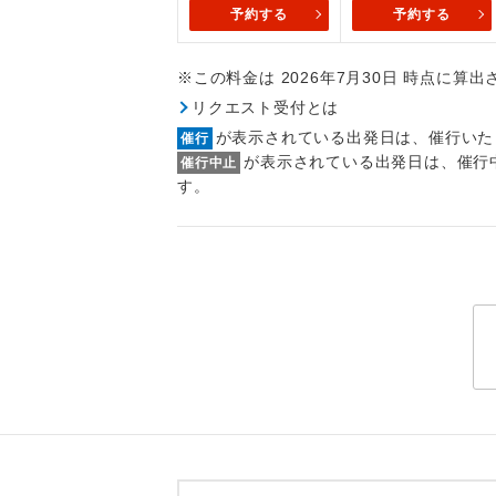
トラベル
予約する
予約する
※この料金は 2026年7月30日 時点に算
1名様
リクエスト受付とは
2名様
が表示されている出発日は、催行いた
催行
が表示されている出発日は、催行
催行中止
おひとり様
す。
1名様1
ご夫婦
女性
年齢制
航空会