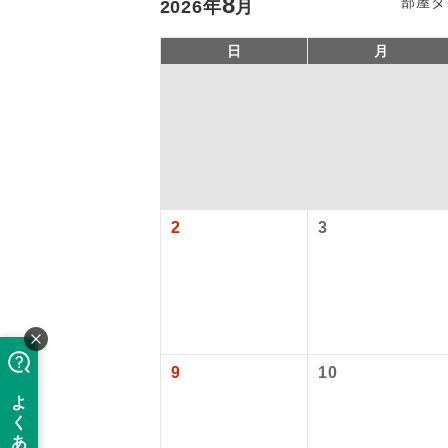
8
部屋タ
2026
年
月
日
月
2
3
アイ
添乗員
9
10
現地添乗
【国内旅客
バスガイ