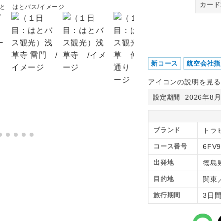
カード
と はとバス/イメージ
新コース
航空会社指
アイコンの説明を見る
2026年8
設定期間
ブランド
トラピ
コース番号
6FV9
出発地
徳島
目的地
関東
旅行期間
3日