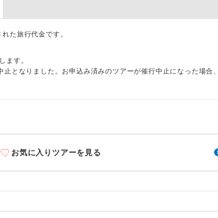
周りの音を気にせず、ガイドさんの説明をじっ
イヤホン
ができます。
1名様から出発可能な個人型プランです。
出された旅行代金です。
催行
2名様から出発可能な個人型プランです。
催行
します。
中止となりました。お申込み済みのツアーが催行中止になった場合
おひとり様限定でご参加いただけるコースです
参加限定
1名様1室利用でも追加料金がかからないコース
室同代金
ご夫婦限定でご参加いただけるコースです。
限定
女性限定でご参加いただけるコースです。
限定
お気に入りツアーを見る
ご参加にあたり年齢に制限があるコースです。
限あり
利用航空会社が指定なので、ご出発の計画にと
社指定
す。