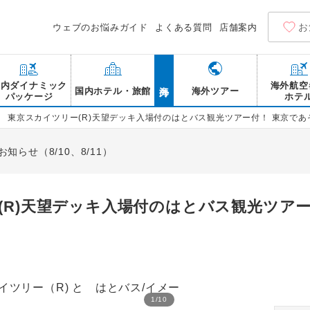
お
ウェブのお悩みガイド
よくある質問
店舗案内
海外
国内ダイナミック
海外航空
国内ホテル・旅館
海外ツアー
パッケージ
ホテ
） 東京スカイツリー(R)天望デッキ入場付のはとバス観光ツアー付！ 東京であ
らせ（8/10、8/11）
(R)天望デッキ入場付のはとバス観光ツア
1
/
10
アワーズイン阪急 /イメー