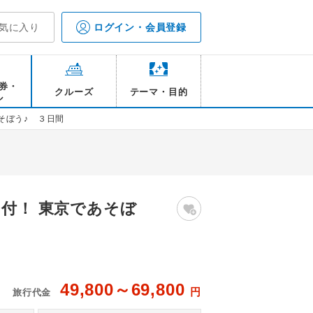
気に入り
ログイン・会員登録
券・
クルーズ
テーマ・目的
ル
そぼう♪ ３日間
ー付！ 東京であそぼ
49,800～69,800
円
旅行代金
ジ
ア