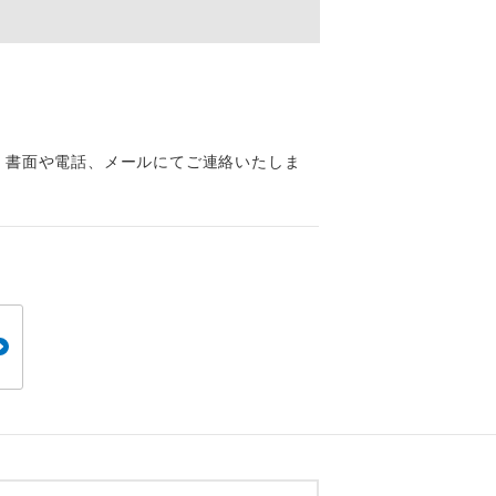
くり聞くこと
、書面や電話、メールにてご連絡いたしま
。
です。
ても便利で