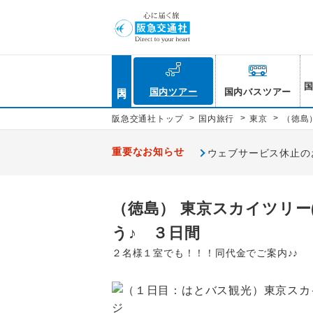
国内
国内ツアー
国内バスツアー
>
>
>
阪急交通社トップ
国内旅行
東京
（徳島
重要なお知らせ
ウェブサービス休止のお知
（徳島） 東京スカイツリー
う♪ ３日間
２名様１室でも！！！同代金でご案内♪♪