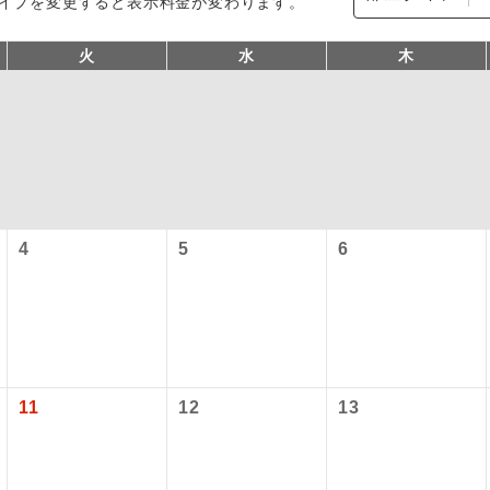
イプを変更すると表示料金が変わります。
火
水
木
4
5
6
コン
説明
往路出発空港（駅）から復路到着空港（駅）ま
同行
す。
現地到着空港（駅）から最終日出発空港（駅）
11
12
13
員同行
同行します。
施設使用料について】
バスガイドが乗務し、車内での観光案内があり
ド乗務