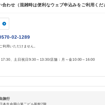
ご紹介するホテルを指定したコースです。
指定
お問い合わせ（混雑時は便利なウェブ申込みをご利用くだ
おひとり様でバス席を2席利⽤できます。
ス2席利用
0570-02-1289
はご利用いただけません。
17:30、土日祝日9:30～13:30/店舗：月～金10:00～16:00
由旅行
-3 日本生命岡山第二ビル新館7階