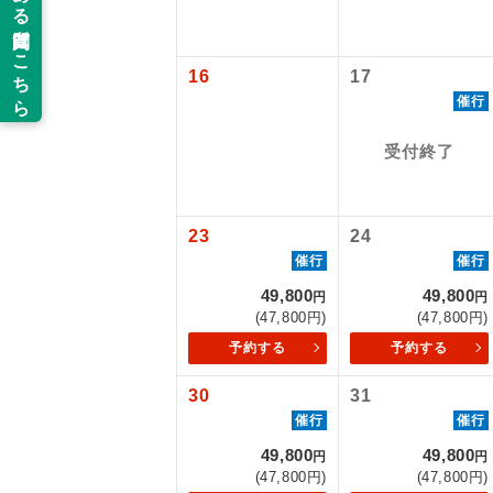
旅行代金に国
新コ
羽田往復：大人
16
17
催行
世界
受付終了
絶
温
23
24
催行
催行
露天
49,800
49,800
円
円
大浴
(47,800円)
(47,800円)
予約する
予約する
全食事
30
31
催行
催行
お部
49,800
49,800
円
円
(47,800円)
(47,800円)