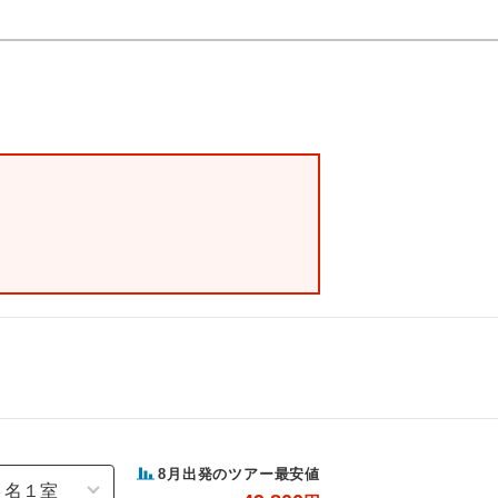
8
月出発のツアー最安値