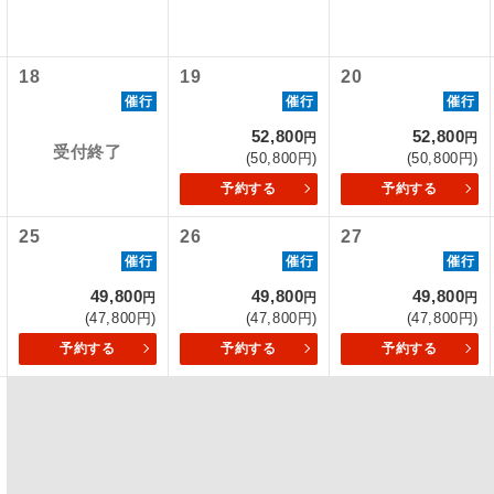
内旅客施設使用料は含まれておりません。別途お支払いが必要と
初登場のコースです。
ース
900円、子供440円
18
19
20
ユネスコに登録されている文化遺産や自然遺産
催行
催行
催行
遺産
スです。
52,800
52,800
円
円
受付終了
(50,800円)
(50,800円)
絶景スポットに立ち寄るコースです。
景
予約する
予約する
温泉地にも宿泊するコースです。
泉
25
26
27
催行
催行
催行
ご宿泊ホテルに露天風呂が付いています。
風呂
49,800
49,800
49,800
円
円
円
ご宿泊ホテルに大浴場が付いています。
場
(47,800円)
(47,800円)
(47,800円)
予約する
予約する
予約する
全てのお食事が付いていますので、お食事の心
付き
ん。（機内食を除く）
お部屋にてゆっくりとお召し上がりいただけま
屋食