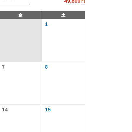
49,800
円
金
土
1
7
8
で同行しま
まで添乗員が
14
15
ます。