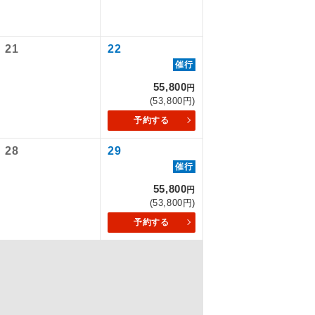
なります。
21
22
を訪ねるコー
催行
55,800
円
(53,800円)
予約する
28
29
催行
55,800
円
(53,800円)
予約する
配はいりませ
す。