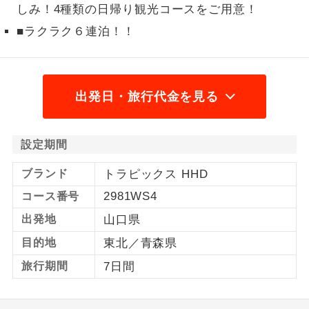
しみ！4種類の日帰り観光コースをご用意！
1名様から出発可能な個人型プランで
1名様催行
■ラクラク６連泊！！
す。
2名様から出発可能な個人型プランで
2名様催行
す。
出発日・旅行代金を見る
おひとり様参
おひとり様限定でご参加いただけるコー
加限定
スです。
設定期間
1名様1室同代
1名様1室利用でも追加料金がかからない
金
ブランド
トラピックス HHD
コースです。
2981WS4
コース番号
ご夫婦限定でご参加いただけるコースで
ご夫婦限定
出発地
山口県
す。
目的地
東北／青森県
女性限定でご参加いただけるコースで
女性限定
旅行期間
7日間
す。
ご参加にあたり年齢に制限があるコース
年齢制限あり
です。