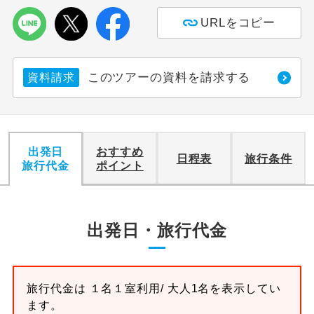
URLをコピー
利用航空会社が指定なので、ご出発の計
航空会社指定
画にとても便利です。
ご紹介するホテルを指定したコースで
このツアーの資料を請求する
資料請求
ホテル指定
す。
おひとり様バ
おひとり様でバス席を2席利⽤できま
ス2席利用
す。
出発日
おすすめ
日程表
旅行条件
旅行代金
ポイント
出発日・旅行代金
旅行代金は
１名１室
利用/ 大人1名を表示してい
ます。