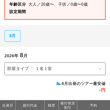
年齢区分
大人／20歳〜、子供／0歳〜0歳
設定期間
8月
8
2026
年
月
部屋タイプ
8
月出発のツアー最安値
-
円
催行状況
出発日
旅行代金
残席
予約
割引