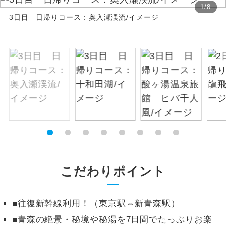
1
/
8
3日目 日帰りコース：奥入瀬渓流/イメージ
絶景
絶景スポットに立ち寄るコースです。
温泉
温泉地にも宿泊するコースです。
ご宿泊ホテルに露天風呂が付いていま
露天風呂
す。
大浴場
ご宿泊ホテルに大浴場が付いています。
全てのお食事が付いていますので、お食
全食事付き
事の心配はいりません。（機内食を除
く）
こだわりポイント
お部屋にてゆっくりとお召し上がりいた
お部屋食
だけます。
■往復新幹線利用！（東京駅⇔新青森駅）
トラベルイヤ
周りの音を気にせず、ガイドさんの説明
ホン
■青森の絶景・秘境や秘湯を7日間でたっぷりお楽
をじっくり聞くことができます。