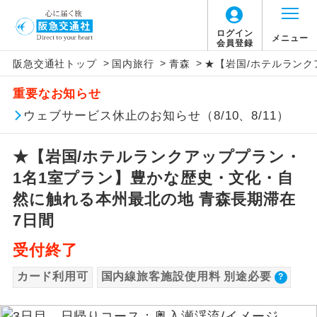
【国内旅客施設使用料について】
ログイン
メニュー
会員登録
>
>
>
阪急交通社トップ
国内旅行
青森
★【岩国/ホテルランク
旅行代金に国内旅客施設使用料は含まれてお
アイコン
説明
重要なお知らせ
りません。別途お支払いが必要となります。
往路出発空港（駅）から復路到着空港
ウェブサービス休止のお知らせ（8/10、8/11）
添乗員同行
羽田空港往復：大人900円、子供900円
（駅）まで同行します。
2026/10/6〜2027/6/4 羽田空港往復：大人
★【岩国/ホテルランクアッププラン・
1,160円、子供1,160円
現地添乗員同
現地到着空港（駅）から最終日出発空港
行
（駅）まで添乗員が同行します。
1名1室プラン】豊かな歴史・文化・自
2027/6/5〜 羽田空港往復：大人1,180円、子
供1,180円
然に触れる本州最北の地 青森長期滞在
バスガイド乗
バスガイドが乗務し、車内での観光案内
7日間
務
があります。
受付終了
新コース
初登場のコースです。
カード利用可
国内線旅客施設使用料 別途必要
ユネスコに登録されている文化遺産や自
世界遺産
然遺産を訪ねるコースです。