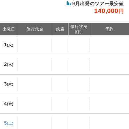
9
月出発のツアー最安値
140,000
円
催行状況
出発日
旅行代金
残席
予約
割引
1
(火)
2
(水)
3
(木)
4
(金)
5
(土)