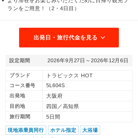
より滞在をお楽しみいただくために日帰り観光プ
ランをご用意！（2・4日目）
1名様から出発可能な個人型プランで
1名様催行
す。
2名様から出発可能な個人型プランで
2名様催行
す。
出発日・旅行代金を見る
おひとり様参
おひとり様限定でご参加いただけるコー
加限定
スです。
2026年9月27日～2026年12月6日
設定期間
1名様1室同代
1名様1室利用でも追加料金がかからない
ブランド
トラピックス HOT
金
コースです。
5L604S
コース番号
ご夫婦限定でご参加いただけるコースで
ご夫婦限定
出発地
大阪府
す。
目的地
四国／高知県
女性限定でご参加いただけるコースで
女性限定
旅行期間
5日間
す。
現地添乗員同行
ホテル指定
大浴場
ご参加にあたり年齢に制限があるコース
年齢制限あり
です。