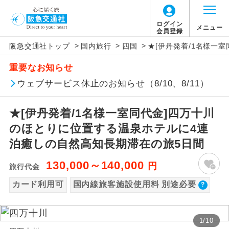
【国内旅客施設使用料について】
ログイン
メニュー
会員登録
>
>
>
阪急交通社トップ
国内旅行
四国
★[伊丹発着/1名様一
旅行代金に国内旅客施設使用料は含まれてお
アイコン
説明
重要なお知らせ
りません。別途お支払いが必要となります。
往路出発空港（駅）から復路到着空港
ウェブサービス休止のお知らせ（8/10、8/11）
添乗員同行
伊丹空港往復：大人680円、子供680円
（駅）まで同行します。
★[伊丹発着/1名様一室同代金]四万十川
現地添乗員同
現地到着空港（駅）から最終日出発空港
行
（駅）まで添乗員が同行します。
のほとりに位置する温泉ホテルに4連
泊癒しの自然高知長期滞在の旅5日間
バスガイド乗
バスガイドが乗務し、車内での観光案内
務
があります。
130,000～140,000
円
旅行代金
カード利用可
国内線旅客施設使用料 別途必要
新コース
初登場のコースです。
ユネスコに登録されている文化遺産や自
世界遺産
1
/
10
然遺産を訪ねるコースです。