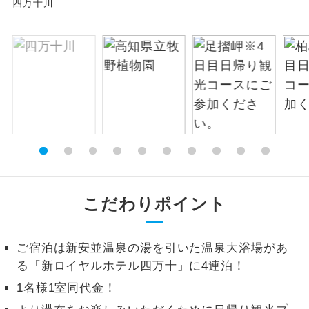
四万十川
絶景
絶景スポットに立ち寄るコースです。
温泉
温泉地にも宿泊するコースです。
ご宿泊ホテルに露天風呂が付いていま
露天風呂
す。
大浴場
ご宿泊ホテルに大浴場が付いています。
全てのお食事が付いていますので、お食
全食事付き
事の心配はいりません。（機内食を除
こだわりポイント
く）
お部屋にてゆっくりとお召し上がりいた
お部屋食
ご宿泊は新安並温泉の湯を引いた温泉大浴場があ
だけます。
る「新ロイヤルホテル四万十」に4連泊！
トラベルイヤ
周りの音を気にせず、ガイドさんの説明
1名様1室同代金！
ホン
をじっくり聞くことができます。