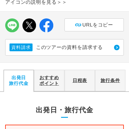
アイコンの説明を見る＞＞
利用航空会社が指定なので、ご出発の計
航空会社指定
画にとても便利です。
URLをコピー
ご紹介するホテルを指定したコースで
ホテル指定
す。
このツアーの資料を請求する
資料請求
おひとり様バ
おひとり様でバス席を2席利⽤できま
ス2席利用
す。
出発日
おすすめ
日程表
旅行条件
旅行代金
ポイント
出発日・旅行代金