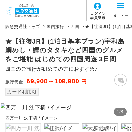
ログイン
メニュー
会員登録
>
>
>
阪急交通社トップ
国内旅行
四国
★【往復JR】(1泊目
アイコン
説明
★【往復JR】(1泊目基本プラン)宇和島
往路出発空港（駅）から復路到着空港
添乗員同行
鯛めし・鰹のタタキなど四国のグルメ
（駅）まで同行します。
をご堪能 はじめての四国周遊 3日間
現地添乗員同
現地到着空港（駅）から最終日出発空港
四国のご旅行が初めての方におすすめ♪
行
（駅）まで添乗員が同行します。
69,900～109,900
円
旅行代金
バスガイド乗
バスガイドが乗務し、車内での観光案内
務
カード利用可
があります。
新コース
初登場のコースです。
1
/
8
四万十川 沈下橋 /イメージ
ユネスコに登録されている文化遺産や自
世界遺産
然遺産を訪ねるコースです。