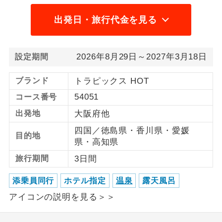
1名様から出発可能な個人型プランで
出発日・旅行代金を見る
1名様催行
す。
2名様から出発可能な個人型プランで
2名様催行
2026年8月29日～2027年3月18日
設定期間
す。
ブランド
トラピックス HOT
おひとり様参
おひとり様限定でご参加いただけるコー
加限定
スです。
54051
コース番号
出発地
大阪府他
1名様1室同代
1名様1室利用でも追加料金がかからない
金
コースです。
四国／徳島県・香川県・愛媛
目的地
県・高知県
ご夫婦限定でご参加いただけるコースで
ご夫婦限定
旅行期間
3日間
す。
添乗員同行
ホテル指定
温泉
露天風呂
女性限定でご参加いただけるコースで
女性限定
す。
アイコンの説明を見る＞＞
ご参加にあたり年齢に制限があるコース
年齢制限あり
です。