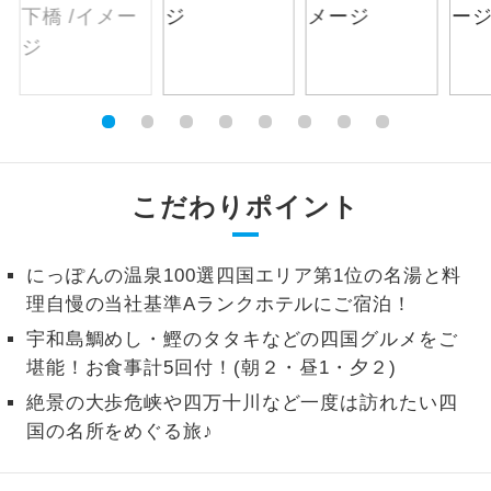
絶景
絶景スポットに立ち寄るコースです。
温泉
温泉地にも宿泊するコースです。
ご宿泊ホテルに露天風呂が付いていま
露天風呂
す。
こだわりポイント
大浴場
ご宿泊ホテルに大浴場が付いています。
にっぽんの温泉100選四国エリア第1位の名湯と料
全てのお食事が付いていますので、お食
理自慢の当社基準Aランクホテルにご宿泊！
全食事付き
事の心配はいりません。（機内食を除
く）
宇和島鯛めし・鰹のタタキなどの四国グルメをご
堪能！お食事計5回付！(朝２・昼1・夕２)
お部屋にてゆっくりとお召し上がりいた
お部屋食
絶景の大歩危峡や四万十川など一度は訪れたい四
だけます。
国の名所をめぐる旅♪
トラベルイヤ
周りの音を気にせず、ガイドさんの説明
ホン
をじっくり聞くことができます。