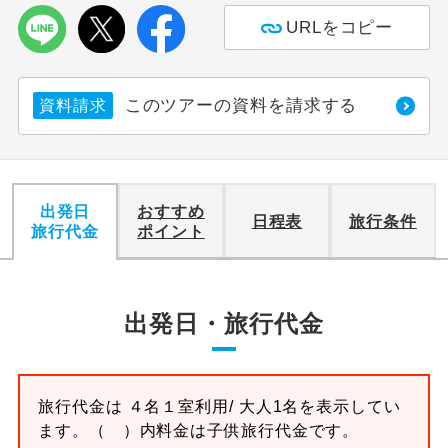
URLをコピー
利用航空会社が指定なので、ご出発の計
航空会社指定
画にとても便利です。
このツアーの資料を請求する
ご紹介するホテルを指定したコースで
資料請求
ホテル指定
す。
おひとり様バ
おひとり様でバス席を2席利⽤できま
ス2席利用
す。
出発日
おすすめ
日程表
旅行条件
旅行代金
ポイント
出発日・旅行代金
旅行代金は
４名１室
利用/ 大人1名を表示してい
ます。
（ ）内料金は子供旅行代金です。