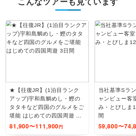
こんなツアーも見ています
★【往復JR】(1泊目ランク
当社基準Sラ
アップ)宇和島鯛めし・鰹の
ャンビュー客
タタキなど四国のグルメをご
み・とびしま1
堪能 はじめての四国周遊 3
間
日間
81,900〜111,900
59,800〜74,
円