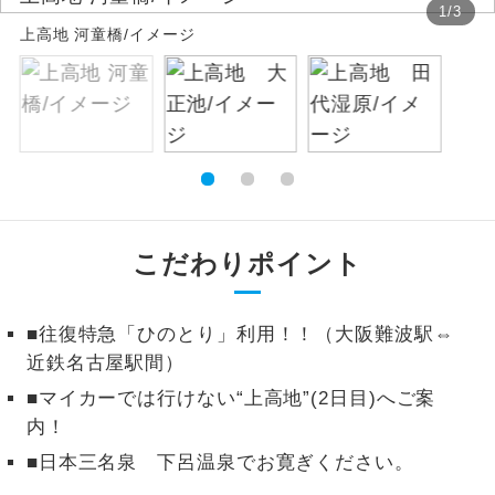
1
/
3
上高地 河童橋/イメージ
絶景
絶景スポットに立ち寄るコースです。
温泉
温泉地にも宿泊するコースです。
ご宿泊ホテルに露天風呂が付いていま
露天風呂
す。
大浴場
ご宿泊ホテルに大浴場が付いています。
こだわりポイント
全てのお食事が付いていますので、お食
全食事付き
事の心配はいりません。（機内食を除
■往復特急「ひのとり」利用！！（大阪難波駅⇔
く）
近鉄名古屋駅間）
お部屋にてゆっくりとお召し上がりいた
お部屋食
■マイカーでは行けない“上高地”(2日目)へご案
だけます。
内！
トラベルイヤ
周りの音を気にせず、ガイドさんの説明
■日本三名泉 下呂温泉でお寛ぎください。
ホン
をじっくり聞くことができます。