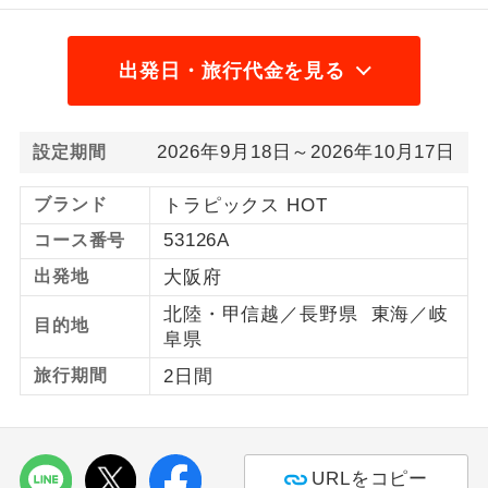
1名様から出発可能な個人型プランで
1名様催行
す。
出発日・旅行代金を見る
2名様から出発可能な個人型プランで
2名様催行
す。
2026年9月18日～2026年10月17日
設定期間
おひとり様参
おひとり様限定でご参加いただけるコー
加限定
スです。
ブランド
トラピックス HOT
53126A
コース番号
1名様1室同代
1名様1室利用でも追加料金がかからない
金
出発地
大阪府
コースです。
北陸・甲信越／長野県 東海／岐
目的地
ご夫婦限定でご参加いただけるコースで
ご夫婦限定
阜県
す。
旅行期間
2日間
女性限定でご参加いただけるコースで
女性限定
す。
ご参加にあたり年齢に制限があるコース
年齢制限あり
URLをコピー
です。