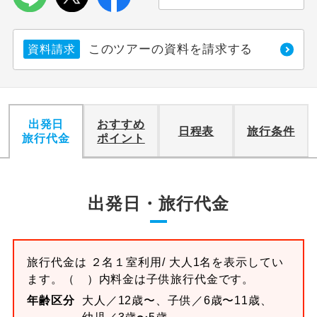
利用航空会社が指定なので、ご出発の計
航空会社指定
画にとても便利です。
このツアーの資料を請求する
資料請求
ご紹介するホテルを指定したコースで
ホテル指定
す。
おひとり様バ
おひとり様でバス席を2席利⽤できま
出発日
おすすめ
日程表
旅行条件
ス2席利用
す。
旅行代金
ポイント
出発日・旅行代金
旅行代金は
２名１室
利用/ 大人1名を表示してい
ます。
（ ）内料金は子供旅行代金です。
年齢区分
大人／12歳〜、子供／6歳〜11歳、