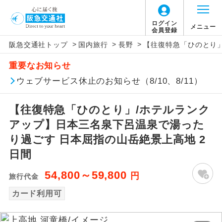
ログイン
メニュー
会員登録
>
>
>
阪急交通社トップ
国内旅行
長野
【往復特急「ひのとり」
アイコン
説明
重要なお知らせ
往路出発空港（駅）から復路到着空港
ウェブサービス休止のお知らせ（8/10、8/11）
添乗員同行
（駅）まで同行します。
【往復特急「ひのとり」/ホテルランク
現地添乗員同
現地到着空港（駅）から最終日出発空港
行
（駅）まで添乗員が同行します。
アップ】日本三名泉下呂温泉で湯った
り過ごす 日本屈指の山岳絶景上高地 2
バスガイド乗
バスガイドが乗務し、車内での観光案内
日間
務
があります。
54,800～59,800
円
旅行代金
新コース
初登場のコースです。
カード利用可
ユネスコに登録されている文化遺産や自
世界遺産
然遺産を訪ねるコースです。