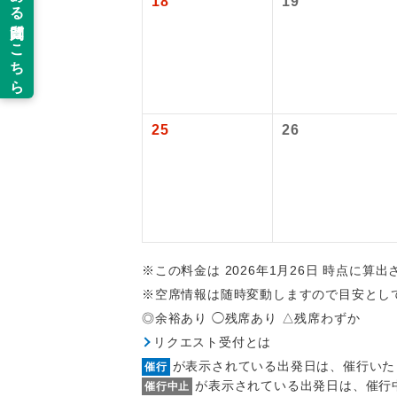
18
19
新コ
世界
25
26
絶
温
露天
大浴
※この料金は 2026年1月26日 時点に算
※空席情報は随時変動しますので目安とし
全食事
◎余裕あり ◯残席あり △残席わずか
リクエスト受付とは
お部
が表示されている出発日は、催行いた
催行
が表示されている出発日は、催行
催行中止