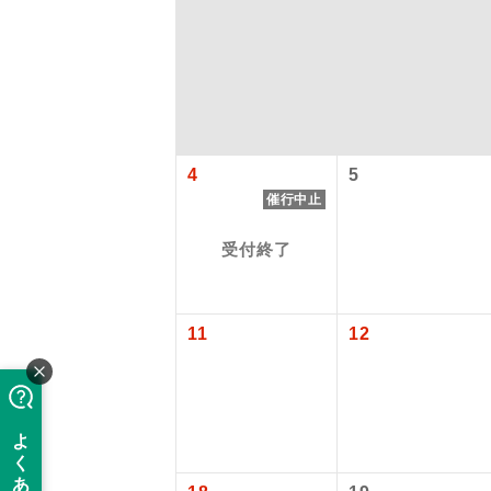
4
5
催行中止
受付終了
アイ
11
12
添乗員
現地添乗
バスガイ