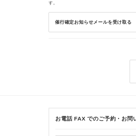
す。
トラベル
1名様
催行確定お知らせメールを受け取る
2名様
おひとり様
1名様1
ご夫婦
女性
年齢制
お電話 FAX でのご予約・
航空会