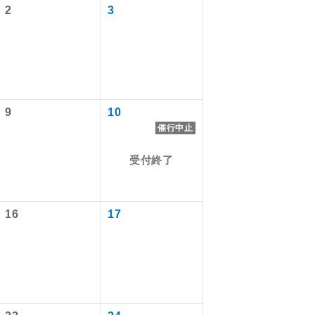
2
3
9
10
催行中止
受付終了
で同行しま
16
17
まで添乗員が
ます。