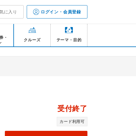
気に入り
ログイン・会員登録
券・
クルーズ
テーマ・目的
ル
受付終了
西
カード利用可
ていた「石のからと」第24番 中山寺/イメージ