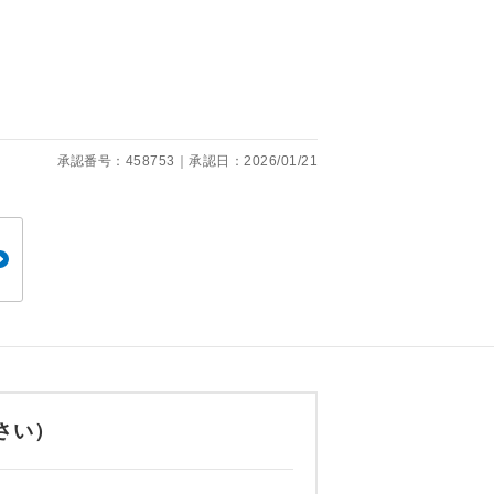
くり聞くこと
承認番号：458753｜承認日：2026/01/21
。
です。
さい）
ても便利で