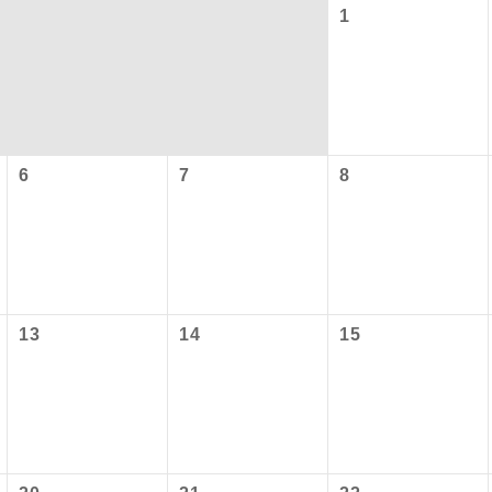
1
6
7
8
コン
説明
往路出発空港（駅）から復路到着空港（駅）ま
13
14
15
同行
す。
現地到着空港（駅）から最終日出発空港（駅）
員同行
同行します。
バスガイドが乗務し、車内での観光案内があり
ド乗務