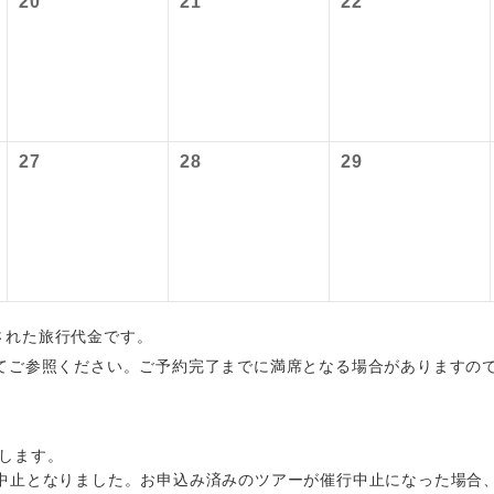
20
21
22
初登場のコースです。
ース
ユネスコに登録されている文化遺産や自然遺産
遺産
スです。
27
28
29
絶景スポットに立ち寄るコースです。
景
温泉地にも宿泊するコースです。
泉
ご宿泊ホテルに露天風呂が付いています。
風呂
ご宿泊ホテルに大浴場が付いています。
場
出された旅行代金です。
てご参照ください。ご予約完了までに満席となる場合がありますの
全てのお食事が付いていますので、お食事の心
付き
ん。（機内食を除く）
お部屋にてゆっくりとお召し上がりいただけま
屋食
します。
中止となりました。お申込み済みのツアーが催行中止になった場合