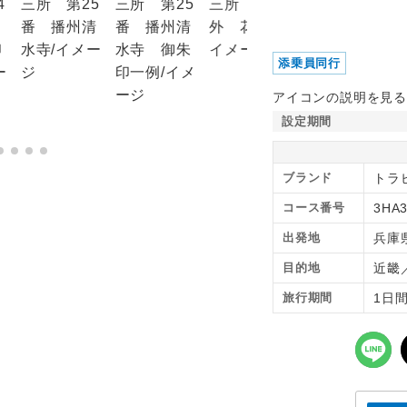
添乗員同行
アイコンの説明を見る
設定期間
ブランド
トラ
コース番号
3HA
出発地
兵庫
目的地
近畿
旅行期間
1日