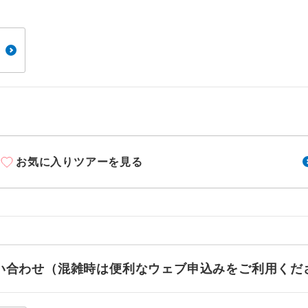
周りの音を気にせず、ガイドさんの説明をじっ
イヤホン
ができます。
1名様から出発可能な個人型プランです。
催行
2名様から出発可能な個人型プランです。
催行
おひとり様限定でご参加いただけるコースです
参加限定
1名様1室利用でも追加料金がかからないコース
室同代金
お気に入りツアーを見る
ご夫婦限定でご参加いただけるコースです。
限定
女性限定でご参加いただけるコースです。
限定
ご参加にあたり年齢に制限があるコースです。
限あり
お問い合わせ（混雑時は便利なウェブ申込みをご利用くだ
利用航空会社が指定なので、ご出発の計画にと
社指定
す。