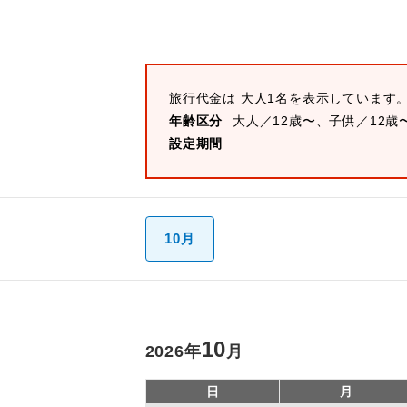
旅行代金は 大人1名を表示しています
年齢区分
大人／12歳〜、子供／12歳
設定期間
10月
10
2026
年
月
日
月