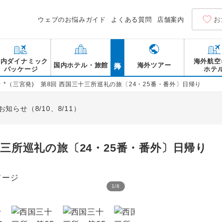
お
ウェブのお悩みガイド
よくある質問
店舗案内
海外
国内ダイナミック
海外航空
国内ホテル・旅館
海外ツアー
パッケージ
ホテ
>
*（三宮発) 第8回 西国三十三所巡礼の旅〔24・25番・番外〕日帰り
らせ（8/10、8/11）
十三所巡礼の旅〔24・25番・番外〕日帰り
1
/
8
西国三十三所の宝印を納め