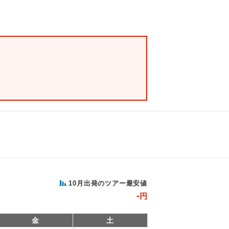
10
月出発のツアー最安値
-
円
金
土