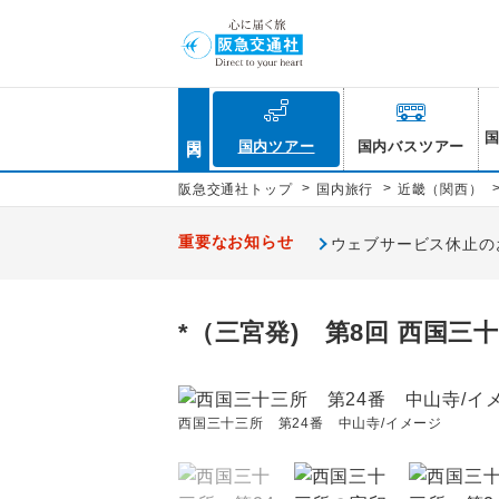
国内
国内ツアー
国内バスツアー
>
>
阪急交通社トップ
国内旅行
近畿（関西）
重要なお知らせ
ウェブサービス休止のお知
*（三宮発) 第8回 西国三
西国三十三所 第24番 中山寺/イメージ