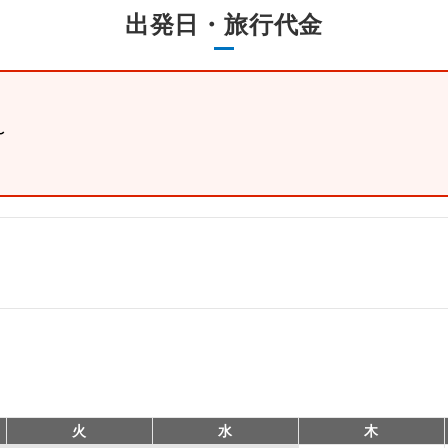
出発日・旅行代金
。
〜
火
水
木