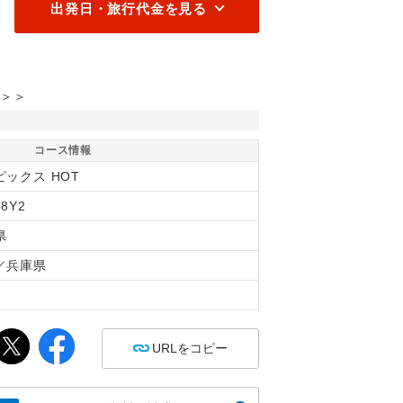
出発日・旅行代金を見る
＞＞
コース情報
ピックス HOT
38Y2
県
／兵庫県
間
URLをコピー