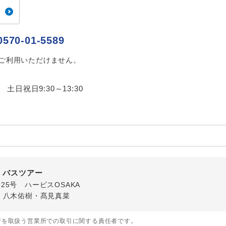
ご紹介するホテルを指定したコースです。
指定
おひとり様でバス席を2席利⽤できます。
ス2席利用
0570-01-5589
はご利用いただけません。
0 土日祝日9:30～13:30
 バスツアー
番25号 ハービスOSAKA
・八木佑樹・髙見真菜
行を取扱う営業所での取引に関する責任者です。