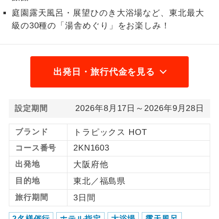
庭園露天風呂・展望ひのき大浴場など、東北最大
1名様から出発可能な個人型プランで
1名様催行
級の30種の「湯舎めぐり」をお楽しみ！
す。
2名様から出発可能な個人型プランで
2名様催行
す。
出発日・旅行代金を見る
おひとり様参
おひとり様限定でご参加いただけるコー
加限定
スです。
2026年8月17日～2026年9月28日
設定期間
1名様1室同代
1名様1室利用でも追加料金がかからない
金
コースです。
ブランド
トラピックス HOT
2KN1603
ご夫婦限定でご参加いただけるコースで
コース番号
ご夫婦限定
す。
出発地
大阪府他
女性限定でご参加いただけるコースで
目的地
東北／福島県
女性限定
す。
旅行期間
3日間
ご参加にあたり年齢に制限があるコース
年齢制限あり
2名様催行
ホテル指定
大浴場
露天風呂
です。