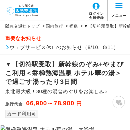
ログイン
メニュー
会員登録
>
>
>
阪急交通社トップ
国内旅行
福島
▼【切符駅受取】新幹
アイコン
説明
重要なお知らせ
往路出発空港（駅）から復路到着空港
ウェブサービス休止のお知らせ（8/10、8/11）
添乗員同行
（駅）まで同行します。
▼【切符駅受取】新幹線のぞみ+やまび
現地添乗員同
現地到着空港（駅）から最終日出発空港
行
（駅）まで添乗員が同行します。
こ利用＜磐梯熱海温泉 ホテル華の湯＞
で過ごす湯ったり3日間
バスガイド乗
バスガイドが乗務し、車内での観光案内
務
東北最大級！30種の湯舎めぐりをお楽しみ♪
があります。
66,900～78,900
円
旅行代金
新コース
初登場のコースです。
カード利用可
ユネスコに登録されている文化遺産や自
世界遺産
然遺産を訪ねるコースです。