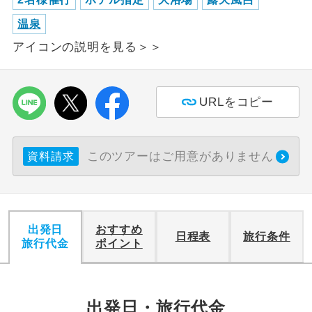
温泉
利用航空会社が指定なので、ご出発の計
航空会社指定
画にとても便利です。
アイコンの説明を見る＞＞
ご紹介するホテルを指定したコースで
ホテル指定
す。
URLをコピー
おひとり様バ
おひとり様でバス席を2席利⽤できま
ス2席利用
す。
このツアーはご用意がありません
資料請求
出発日
おすすめ
日程表
旅行条件
旅行代金
ポイント
出発日・旅行代金