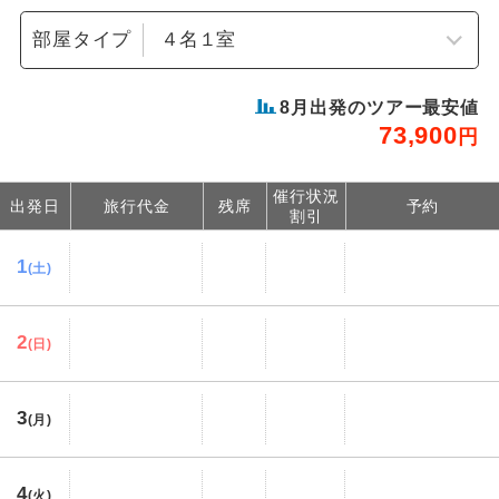
部屋タイプ
8
月出発のツアー最安値
73,900
円
催行状況
出発日
旅行代金
残席
予約
割引
1
(土)
2
(日)
3
(月)
4
(火)