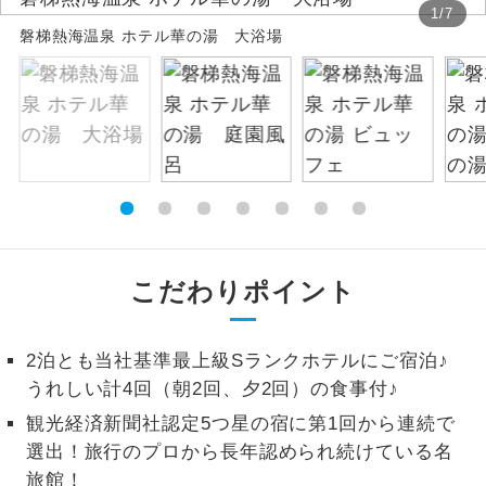
1
/
7
磐梯熱海温泉 ホテル華の湯 大浴場
絶景
絶景スポットに立ち寄るコースです。
温泉
温泉地にも宿泊するコースです。
ご宿泊ホテルに露天風呂が付いていま
露天風呂
す。
大浴場
ご宿泊ホテルに大浴場が付いています。
全てのお食事が付いていますので、お食
こだわりポイント
全食事付き
事の心配はいりません。（機内食を除
く）
2泊とも当社基準最上級Sランクホテルにご宿泊♪
お部屋にてゆっくりとお召し上がりいた
お部屋食
うれしい計4回（朝2回、夕2回）の食事付♪
だけます。
観光経済新聞社認定5つ星の宿に第1回から連続で
トラベルイヤ
周りの音を気にせず、ガイドさんの説明
選出！旅行のプロから長年認められ続けている名
ホン
をじっくり聞くことができます。
旅館！