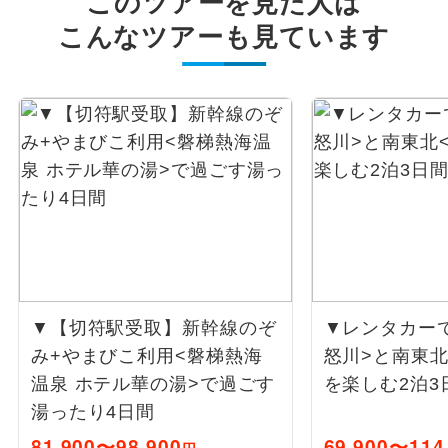
このツアーを見た人は
こんなツアーも見ています
▼【切符駅受取】新幹線のぞ
▼レンタカーで
み+やまびこ利用<磐梯熱海
怒川>と南東北
温泉 ホテル華の湯>で過ごす
を楽しむ2泊3
湯ったり4日間
81,900〜98,900
69,900〜114
円