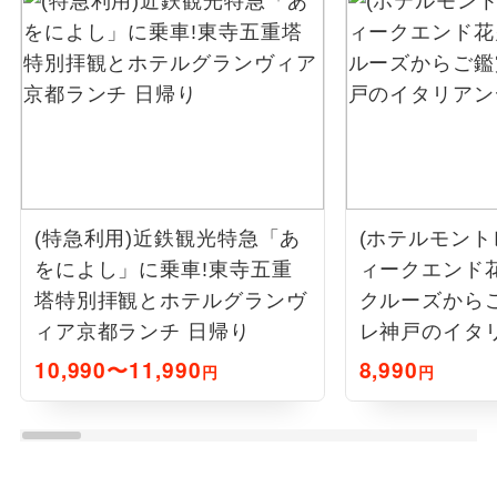
(特急利用)近鉄観光特急「あ
(ホテルモント
をによし」に乗車!東寺五重
ィークエンド
塔特別拝観とホテルグランヴ
クルーズから
ィア京都ランチ 日帰り
レ神戸のイタ
日帰り
10,990〜11,990
8,990
円
円