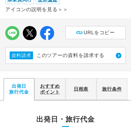
アイコンの説明を見る＞＞
利用航空会社が指定なので、ご出発の計
航空会社指定
画にとても便利です。
ご紹介するホテルを指定したコースで
URLをコピー
ホテル指定
す。
おひとり様バ
おひとり様でバス席を2席利⽤できま
ス2席利用
このツアーの資料を請求する
資料請求
す。
出発日
おすすめ
日程表
旅行条件
旅行代金
ポイント
出発日・旅行代金