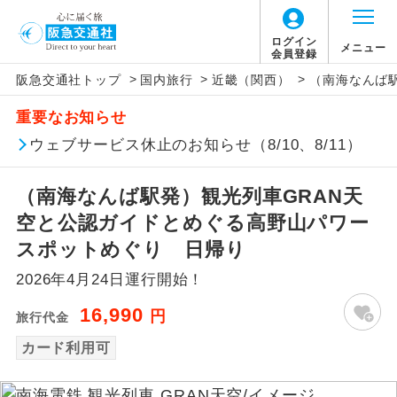
ログイン
メニュー
会員登録
>
>
>
阪急交通社トップ
国内旅行
近畿（関西）
（南海なんば
アイコン
説明
重要なお知らせ
往路出発空港（駅）から復路到着空港
ウェブサービス休止のお知らせ（8/10、8/11）
添乗員同行
（駅）まで同行します。
（南海なんば駅発）観光列車GRAN天
現地添乗員同
現地到着空港（駅）から最終日出発空港
行
（駅）まで添乗員が同行します。
空と公認ガイドとめぐる高野山パワー
スポットめぐり 日帰り
バスガイド乗
バスガイドが乗務し、車内での観光案内
務
2026年4月24日運行開始！
があります。
16,990
円
旅行代金
新コース
初登場のコースです。
カード利用可
ユネスコに登録されている文化遺産や自
世界遺産
然遺産を訪ねるコースです。