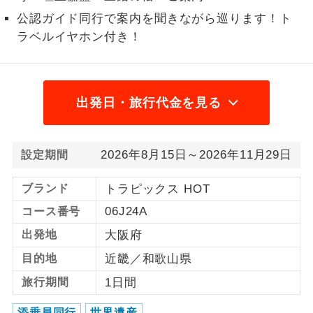
公認ガイド同行で案内を聞きながら巡ります！ト
1名様から出発可能な個人型プランで
1名様催行
ラベルイヤホン付き！
す。
2名様から出発可能な個人型プランで
2名様催行
す。
出発日・旅行代金を見る
おひとり様参
おひとり様限定でご参加いただけるコー
加限定
スです。
2026年8月15日～2026年11月29日
設定期間
1名様1室同代
1名様1室利用でも追加料金がかからない
金
コースです。
ブランド
トラピックス HOT
06J24A
ご夫婦限定でご参加いただけるコースで
コース番号
ご夫婦限定
す。
出発地
大阪府
女性限定でご参加いただけるコースで
目的地
近畿／和歌山県
女性限定
す。
旅行期間
1日間
ご参加にあたり年齢に制限があるコース
年齢制限あり
添乗員同行
世界遺産
です。