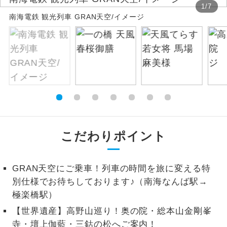
1
/
7
南海電鉄 観光列車 GRAN天空/イメージ
絶景
絶景スポットに立ち寄るコースです。
温泉
温泉地にも宿泊するコースです。
ご宿泊ホテルに露天風呂が付いていま
露天風呂
す。
大浴場
ご宿泊ホテルに大浴場が付いています。
全てのお食事が付いていますので、お食
こだわりポイント
全食事付き
事の心配はいりません。（機内食を除
く）
GRAN天空にご乗車！列車の時間を旅に変える特
お部屋にてゆっくりとお召し上がりいた
お部屋食
別仕様でお待ちしております♪（南海なんば駅→
だけます。
極楽橋駅）
トラベルイヤ
周りの音を気にせず、ガイドさんの説明
【世界遺産】高野山巡り！奥の院・総本山金剛峯
ホン
をじっくり聞くことができます。
寺・壇上伽藍・三鈷の松へご案内！