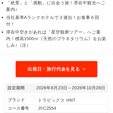
「絶景」と「感動」に出会う旅！滞在中観光へご
1名様から出発可能な個人型プランで
案内♪
1名様催行
す。
当社基準Aランクホテルで３連泊！お食事６回
付！
2名様から出発可能な個人型プランで
2名様催行
す。
滞在中空きがあれば「星空観察ツアー」へご案
内！標高1500ｍ《天然のプラネタリウム》をお楽
おひとり様参
おひとり様限定でご参加いただけるコー
加限定
しみ♪（注）
スです。
1名様1室同代
1名様1室利用でも追加料金がかからない
金
コースです。
出発日・旅行代金を見る
ご夫婦限定でご参加いただけるコースで
ご夫婦限定
す。
2026年8月23日～2026年10月28日
設定期間
女性限定でご参加いただけるコースで
女性限定
す。
ブランド
トラピックス HNT
ご参加にあたり年齢に制限があるコース
JFC2554
コース番号
年齢制限あり
です。