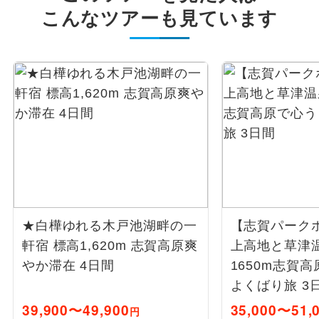
こんなツアーも見ています
★白樺ゆれる木戸池湖畔の一
【志賀パーク
軒宿 標高1,620m 志賀高原爽
上高地と草津温
やか滞在 4日間
1650m志賀
よくばり旅 3
39,900〜49,900
35,000〜51,
円