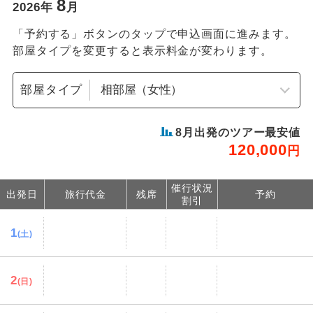
8
2026
年
月
「予約する」ボタンのタップで申込画面に進みます。
部屋タイプを変更すると表示料金が変わります。
部屋タイプ
8
月出発のツアー最安値
120,000
円
催行状況
出発日
旅行代金
残席
予約
割引
1
(土)
2
(日)