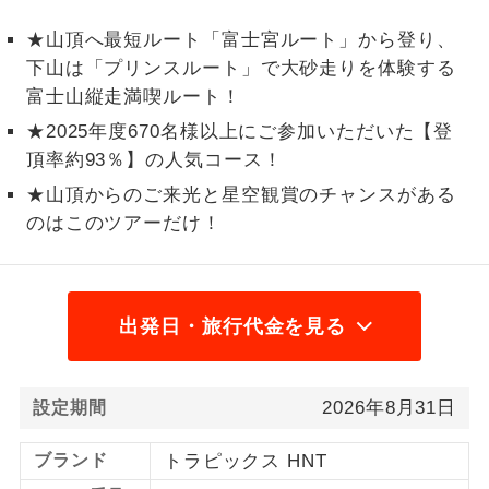
1名様から出発可能な個人型プランで
★山頂へ最短ルート「富士宮ルート」から登り、
1名様催行
す。
下山は「プリンスルート」で大砂走りを体験する
富士山縦走満喫ルート！
2名様から出発可能な個人型プランで
2名様催行
す。
★2025年度670名様以上にご参加いただいた【登
頂率約93％】の人気コース！
おひとり様参
おひとり様限定でご参加いただけるコー
加限定
★山頂からのご来光と星空観賞のチャンスがある
スです。
のはこのツアーだけ！
1名様1室同代
1名様1室利用でも追加料金がかからない
金
コースです。
出発日・旅行代金を見る
ご夫婦限定でご参加いただけるコースで
ご夫婦限定
す。
女性限定でご参加いただけるコースで
女性限定
2026年8月31日
設定期間
す。
ブランド
トラピックス HNT
ご参加にあたり年齢に制限があるコース
年齢制限あり
です。