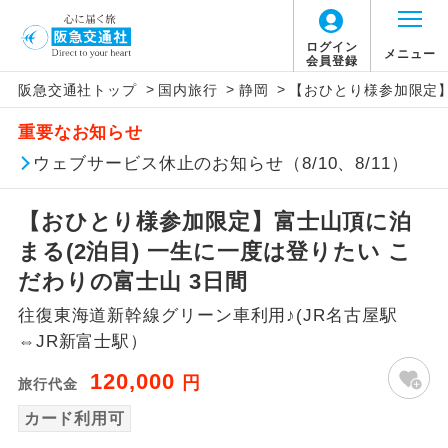
ログイン
メニュー
会員登録
>
>
>
阪急交通社トップ
国内旅行
静岡
【おひとり様参加限定】
アイコン
説明
重要なお知らせ
往路出発空港（駅）から復路到着空港
ウェブサービス休止のお知らせ（8/10、8/11）
添乗員同行
（駅）まで同行します。
【おひとり様参加限定】富士山頂に泊
現地添乗員同
現地到着空港（駅）から最終日出発空港
行
（駅）まで添乗員が同行します。
まる(2泊目) 一生に一度は登りたい こ
だわりの富士山 3日間
バスガイド乗
バスガイドが乗務し、車内での観光案内
務
往復東海道新幹線グリーン車利用♪(JR名古屋駅
があります。
⇔JR新富士駅）
新コース
初登場のコースです。
120,000
円
旅行代金
ユネスコに登録されている文化遺産や自
カード利用可
世界遺産
然遺産を訪ねるコースです。