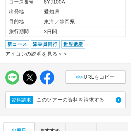
8YJ100A
コース番号
出発地
愛知県
利用航空会社が指定なので、ご出発の計
航空会社指定
画にとても便利です。
目的地
東海／静岡県
ご紹介するホテルを指定したコースで
旅行期間
3日間
ホテル指定
す。
新コース
添乗員同行
世界遺産
おひとり様バ
おひとり様でバス席を2席利⽤できま
アイコンの説明を見る＞＞
ス2席利用
す。
URLをコピー
このツアーの資料を請求する
資料請求
出発日
おすすめ