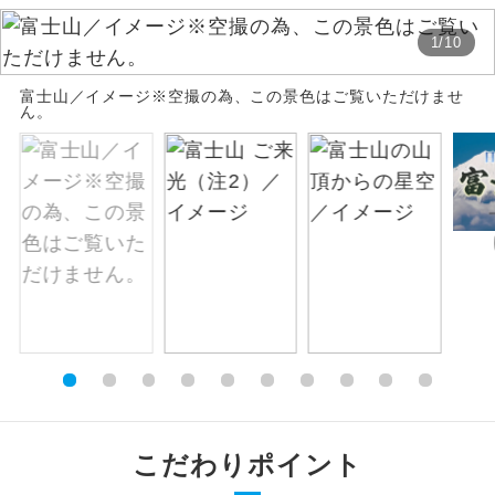
絶景
1
/
10
絶景スポットに立ち寄るコースです。
富士山／イメージ※空撮の為、この景色はご覧いただけませ
温泉
温泉地にも宿泊するコースです。
ん。
ご宿泊ホテルに露天風呂が付いていま
露天風呂
す。
大浴場
ご宿泊ホテルに大浴場が付いています。
全てのお食事が付いていますので、お食
全食事付き
事の心配はいりません。（機内食を除
く）
お部屋にてゆっくりとお召し上がりいた
お部屋食
だけます。
トラベルイヤ
周りの音を気にせず、ガイドさんの説明
こだわりポイント
ホン
をじっくり聞くことができます。