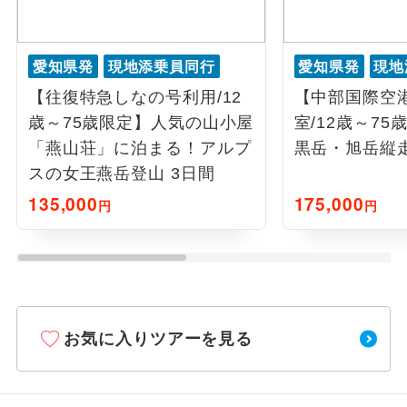
愛知県発
現地添乗員同行
愛知県発
現地
【往復特急しなの号利用/12
【中部国際空港
歳～75歳限定】人気の山小屋
室/12歳～7
「燕山荘」に泊まる！アルプ
黒岳・旭岳縦走
スの女王燕岳登山 3日間
135,000
175,000
円
円
お気に入りツアーを見る