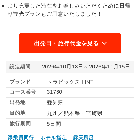
より充実した滞在をお楽しみいただくために日帰
1名様から出発可能な個人型プランで
1名様催行
り観光プランもご用意いたしました！
す。
2名様から出発可能な個人型プランで
2名様催行
す。
出発日・旅行代金を見る
おひとり様参
おひとり様限定でご参加いただけるコー
加限定
スです。
2026年10月18日～2026年11月15日
設定期間
1名様1室同代
1名様1室利用でも追加料金がかからない
金
コースです。
ブランド
トラピックス HNT
31760
コース番号
ご夫婦限定でご参加いただけるコースで
ご夫婦限定
す。
出発地
愛知県
目的地
九州／熊本県・宮崎県
女性限定でご参加いただけるコースで
女性限定
す。
旅行期間
5日間
ご参加にあたり年齢に制限があるコース
年齢制限あり
添乗員同行
ホテル指定
露天風呂
です。