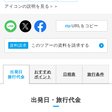
アイコンの説明を見る＞＞
利用航空会社が指定なので、ご出発の計
航空会社指定
画にとても便利です。
URLをコピー
ご紹介するホテルを指定したコースで
ホテル指定
す。
おひとり様バ
おひとり様でバス席を2席利⽤できま
このツアーの資料を請求する
資料請求
ス2席利用
す。
出発日
おすすめ
日程表
旅行条件
旅行代金
ポイント
出発日・旅行代金