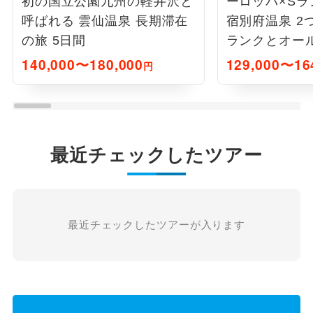
初の国立公園九州の軽井沢と
ーロッパ×Sラ
呼ばれる 雲仙温泉 長期滞在
宿別府温泉 2
の旅 5日間
ランクとオー
ブホテル九州
140,000〜180,000
129,000〜16
円
最近チェックしたツアー
最近チェックしたツアーが入ります