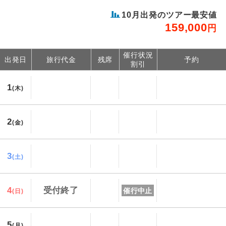
10
月出発のツアー最安値
159,000
円
催行状況
出発日
旅行代金
残席
予約
割引
1
(木)
2
(金)
3
(土)
4
受付終了
催行中止
(日)
5
(月)