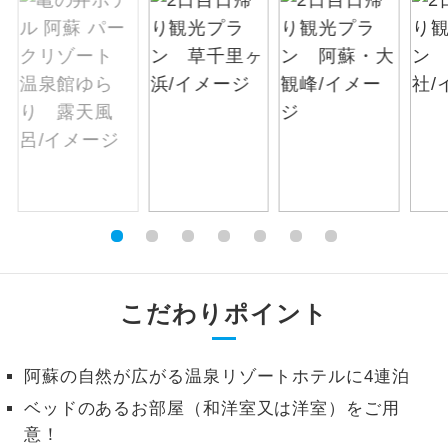
絶景
絶景スポットに立ち寄るコースです。
温泉
温泉地にも宿泊するコースです。
ご宿泊ホテルに露天風呂が付いていま
露天風呂
す。
大浴場
ご宿泊ホテルに大浴場が付いています。
全てのお食事が付いていますので、お食
全食事付き
事の心配はいりません。（機内食を除
く）
こだわりポイント
お部屋にてゆっくりとお召し上がりいた
お部屋食
だけます。
阿蘇の自然が広がる温泉リゾートホテルに4連泊
ベッドのあるお部屋（和洋室又は洋室）をご用
トラベルイヤ
周りの音を気にせず、ガイドさんの説明
ホン
意！
をじっくり聞くことができます。