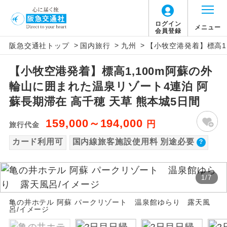
【国内旅客施設使用料について】
ログイン
メニュー
会員登録
>
>
>
阪急交通社トップ
国内旅行
九州
【小牧空港発着】標高1
旅行代金に国内旅客施設使用料は含まれてお
アイコン
説明
りません。別途お支払いが必要となります。
【小牧空港発着】標高1,100m阿蘇の外
往路出発空港（駅）から復路到着空港
添乗員同行
福岡空港往復：大人220円、子供220円
輪山に囲まれた温泉リゾート4連泊 阿
（駅）まで同行します。
蘇長期滞在 高千穂 天草 熊本城5日間
現地添乗員同
現地到着空港（駅）から最終日出発空港
行
159,000～194,000
円
（駅）まで添乗員が同行します。
旅行代金
カード利用可
国内線旅客施設使用料 別途必要
バスガイド乗
バスガイドが乗務し、車内での観光案内
務
があります。
1
/
7
新コース
初登場のコースです。
亀の井ホテル 阿蘇 パークリゾート 温泉館ゆらり 露天風
呂/イメージ
ユネスコに登録されている文化遺産や自
世界遺産
然遺産を訪ねるコースです。