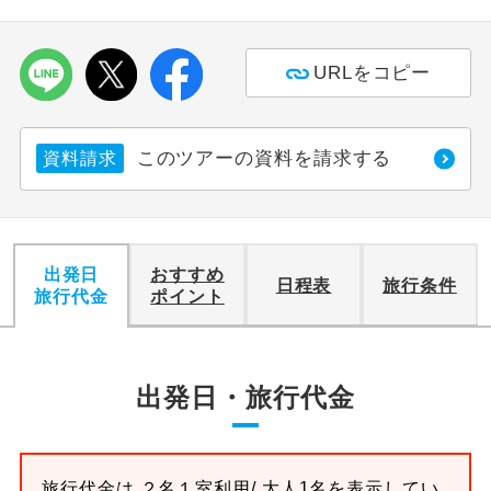
利用航空会社が指定なので、ご出発の計
航空会社指定
画にとても便利です。
URLをコピー
ご紹介するホテルを指定したコースで
ホテル指定
す。
このツアーの資料を請求する
資料請求
おひとり様バ
おひとり様でバス席を2席利⽤できま
ス2席利用
す。
出発日
おすすめ
日程表
旅行条件
旅行代金
ポイント
出発日・旅行代金
旅行代金は
２名１室
利用/ 大人1名を表示してい