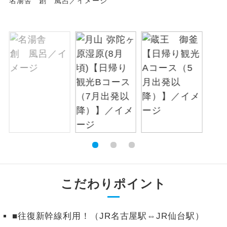
名湯舎 創 風呂／イメージ
絶景
絶景スポットに立ち寄るコースです。
温泉
温泉地にも宿泊するコースです。
ご宿泊ホテルに露天風呂が付いていま
露天風呂
す。
大浴場
ご宿泊ホテルに大浴場が付いています。
全てのお食事が付いていますので、お食
全食事付き
事の心配はいりません。（機内食を除
く）
お部屋にてゆっくりとお召し上がりいた
お部屋食
こだわりポイント
だけます。
トラベルイヤ
周りの音を気にせず、ガイドさんの説明
■往復新幹線利用！（JR名古屋駅⇔JR仙台駅）
ホン
をじっくり聞くことができます。