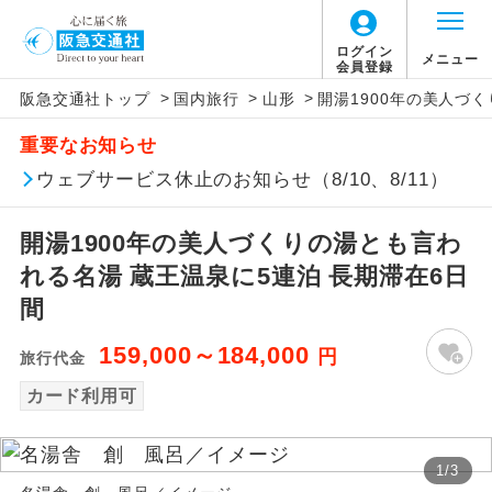
ログイン
メニュー
会員登録
>
>
>
阪急交通社トップ
国内旅行
山形
開湯1900年の美人づ
アイコン
説明
重要なお知らせ
往路出発空港（駅）から復路到着空港
ウェブサービス休止のお知らせ（8/10、8/11）
添乗員同行
（駅）まで同行します。
開湯1900年の美人づくりの湯とも言わ
現地添乗員同
現地到着空港（駅）から最終日出発空港
行
（駅）まで添乗員が同行します。
れる名湯 蔵王温泉に5連泊 長期滞在6日
間
バスガイド乗
バスガイドが乗務し、車内での観光案内
務
があります。
159,000～184,000
円
旅行代金
カード利用可
新コース
初登場のコースです。
ユネスコに登録されている文化遺産や自
世界遺産
1
/
3
然遺産を訪ねるコースです。