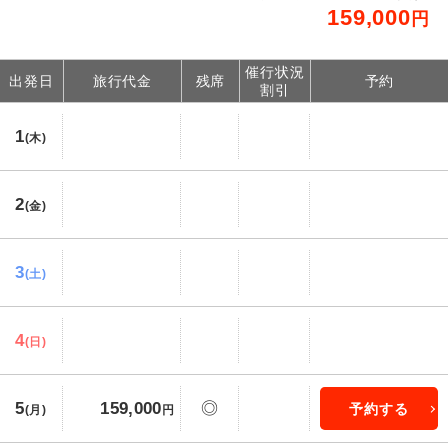
159,000
円
催行状況
出発日
旅行代金
残席
予約
割引
1
(木)
2
(金)
3
(土)
4
(日)
5
159,000
◎
予約する
(月)
円