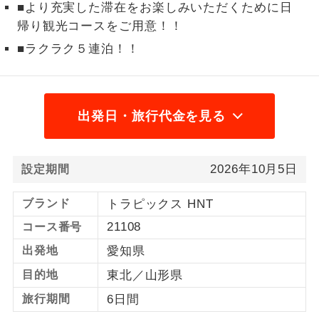
■より充実した滞在をお楽しみいただくために日
1名様から出発可能な個人型プランで
帰り観光コースをご用意！！
1名様催行
す。
■ラクラク５連泊！！
2名様から出発可能な個人型プランで
2名様催行
す。
出発日・旅行代金を見る
おひとり様参
おひとり様限定でご参加いただけるコー
加限定
スです。
1名様1室同代
1名様1室利用でも追加料金がかからない
2026年10月5日
設定期間
金
コースです。
ブランド
トラピックス HNT
ご夫婦限定でご参加いただけるコースで
ご夫婦限定
21108
コース番号
す。
出発地
愛知県
女性限定でご参加いただけるコースで
女性限定
目的地
東北／山形県
す。
旅行期間
6日間
ご参加にあたり年齢に制限があるコース
年齢制限あり
です。