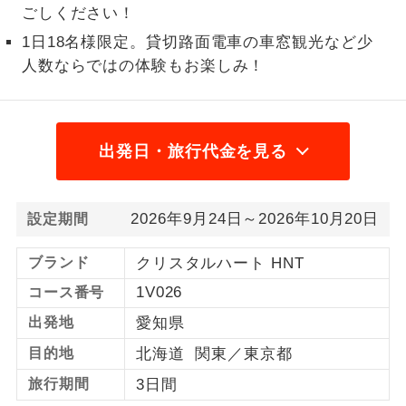
ごしください！
1名様から出発可能な個人型プランで
1名様催行
1日18名様限定。貸切路面電車の車窓観光など少
す。
人数ならではの体験もお楽しみ！
2名様から出発可能な個人型プランで
2名様催行
す。
おひとり様参
おひとり様限定でご参加いただけるコー
出発日・旅行代金を見る
加限定
スです。
1名様1室同代
1名様1室利用でも追加料金がかからない
2026年9月24日～2026年10月20日
設定期間
金
コースです。
ブランド
クリスタルハート HNT
ご夫婦限定でご参加いただけるコースで
ご夫婦限定
1V026
コース番号
す。
出発地
愛知県
女性限定でご参加いただけるコースで
女性限定
す。
目的地
北海道 関東／東京都
旅行期間
3日間
ご参加にあたり年齢に制限があるコース
年齢制限あり
です。