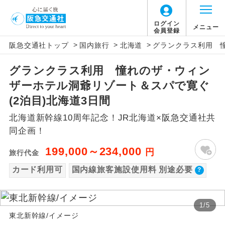
【国内旅客施設使用料について】
ログイン
メニュー
会員登録
>
>
>
阪急交通社トップ
国内旅行
北海道
グランクラス利用 憧
旅行代金に国内旅客施設使用料は含まれてお
アイコン
説明
りません。別途お支払いが必要となります。
グランクラス利用 憧れのザ・ウィン
往路出発空港（駅）から復路到着空港
添乗員同行
中部国際空港片道：大人440円、子供440円
ザーホテル洞爺リゾート＆スパで寛ぐ
（駅）まで同行します。
新千歳空港片道：大人370円、子供370円
(2泊目)北海道3日間
現地添乗員同
現地到着空港（駅）から最終日出発空港
北海道新幹線10周年記念！JR北海道×阪急交通社共
行
（駅）まで添乗員が同行します。
同企画！
バスガイド乗
バスガイドが乗務し、車内での観光案内
199,000～234,000
円
旅行代金
務
があります。
カード利用可
国内線旅客施設使用料 別途必要
新コース
初登場のコースです。
1
/
5
ユネスコに登録されている文化遺産や自
世界遺産
東北新幹線/イメージ
然遺産を訪ねるコースです。