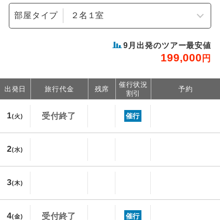
部屋タイプ
9
月出発のツアー最安値
199,000
円
催行状況
出発日
旅行代金
残席
予約
割引
1
受付終了
催行
(火)
2
(水)
3
(木)
4
受付終了
催行
(金)