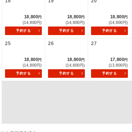
18
19
20
初登場のコースです。
ース
18,800
18,800
18,800
円
円
円
(14,800円)
(14,800円)
(14,800円)
ユネスコに登録されている文化遺産や自然遺産
遺産
スです。
予約する
予約する
予約する
25
26
27
絶景スポットに立ち寄るコースです。
景
温泉地にも宿泊するコースです。
泉
18,800
18,800
17,800
円
円
円
(14,800円)
(14,800円)
(13,800円)
ご宿泊ホテルに露天風呂が付いています。
風呂
予約する
予約する
予約する
ご宿泊ホテルに大浴場が付いています。
場
全てのお食事が付いていますので、お食事の心
付き
ん。（機内食を除く）
お部屋にてゆっくりとお召し上がりいただけま
屋食