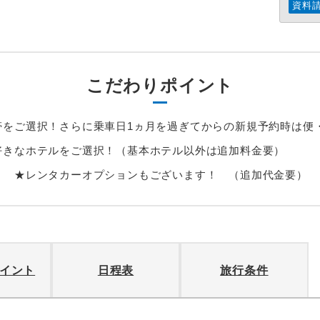
資料
こだわりポイント
帯をご選択！さらに乗車日1ヵ月を過ぎてからの新規予約時は便
好きなホテルをご選択！（基本ホテル以外は追加料金要）
！ ★レンタカーオプションもございます！ （追加代金要）
イント
日程表
旅行条件