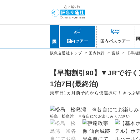
国内
国内ツアー
国内バスツアー
>
>
>
阪急交通社トップ
国内旅行
宮城
【早期
【早期割引90】▼JRで行く
1泊7日(最終泊)
乗車日1ヵ月前予約から便選択可！きっぷ駅
松島 松島湾 ※各自にてお楽しみください