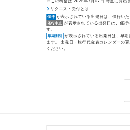
※この料金は 2026年7月07日 時点に算
トラベル
リクエスト受付とは
が表示されている出発日は、催行いた
催行
1名様
が表示されている出発日は、催行
催行中止
す。
2名様
が表示されている出発日は、早期
早期割引
ます。 出発日・旅行代金表カレンダーの
おひとり様
ください。
1名様1
ご夫婦
女性
年齢制
航空会