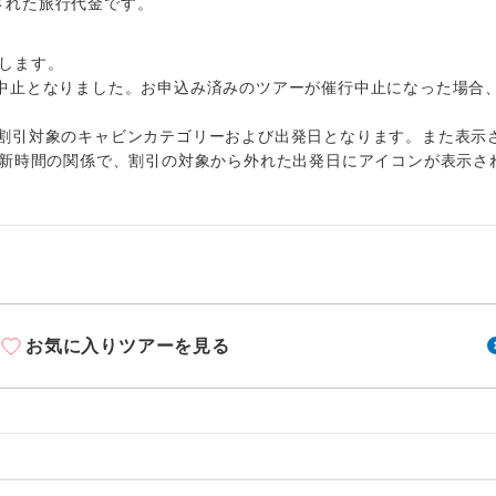
周りの音を気にせず、ガイドさんの説明をじっ
出された旅行代金です。
イヤホン
ができます。
します。
1名様から出発可能な個人型プランです。
催行
中止となりました。お申込み済みのツアーが催行中止になった場合
2名様から出発可能な個人型プランです。
催行
割引対象のキャビンカテゴリーおよび出発日となります。また表示
更新時間の関係で、割引の対象から外れた出発日にアイコンが表示さ
おひとり様限定でご参加いただけるコースです
参加限定
1名様1室利用でも追加料金がかからないコース
室同代金
ご夫婦限定でご参加いただけるコースです。
限定
女性限定でご参加いただけるコースです。
限定
お気に入りツアーを見る
ご参加にあたり年齢に制限があるコースです。
限あり
利用航空会社が指定なので、ご出発の計画にと
社指定
す。