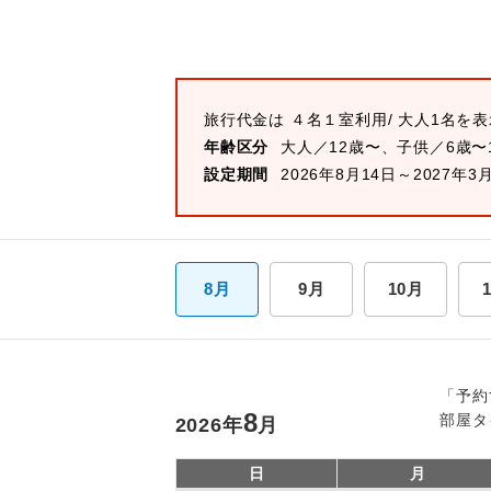
旅行代金は
４名１室
利用/ 大人1名を
年齢区分
大人／12歳〜、子供／6歳〜
設定期間
2026年8月14日～2027年3
8月
9月
10月
「予約
8
部屋タ
2026
年
月
日
月