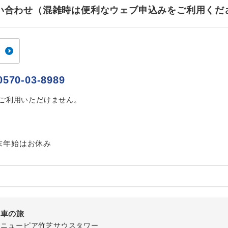
ご紹介するホテルを指定したコースです。
指定
お問い合わせ（混雑時は便利なウェブ申込みをご利用くだ
おひとり様でバス席を2席利⽤できます。
ス2席利用
0570-03-8989
はご利用いただけません。
末年始はお休み
列車の旅
-1 ニューピア竹芝サウスタワー