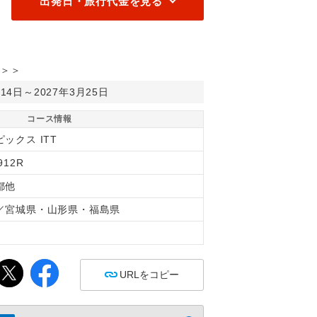
出発日・旅行代金を見る
＞＞
月14日～2027年3月25日
コース情報
ックス ITT
912R
都他
／宮城県・山形県・福島県
間
URLをコピー