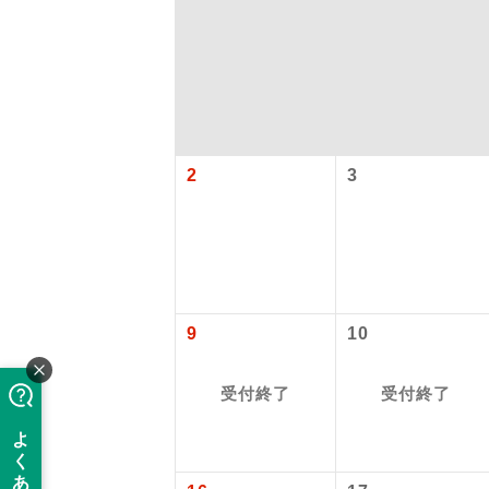
2
3
アイ
9
10
添乗員
受付終了
受付終了
現地添乗
バスガイ