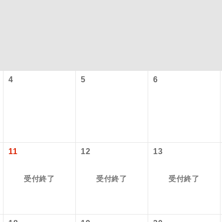
4
5
6
コン
説明
往路出発空港（駅）から復路到着空港（駅）ま
11
12
13
同行
す。
受付終了
受付終了
受付終了
現地到着空港（駅）から最終日出発空港（駅）
員同行
同行します。
バスガイドが乗務し、車内での観光案内があり
ド乗務