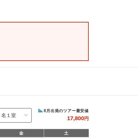
8
月出発のツアー最安値
17,800
円
金
土