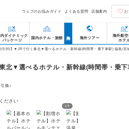
お
ウェブのお悩みガイド
よくある質問
店舗案内
海外
国内ダイナミック
海外航空
国内ホテル・旅館
海外ツアー
パッケージ
ホテ
割引90】▼JRで行く東北▼選べるホテル・新幹線(時間帯・乗下車駅) 福島/宮城/
東北▼選べるホテル・新幹線(時間帯・乗下車
引換♪
1
/
8
伊達政宗像 仙台城跡 ※