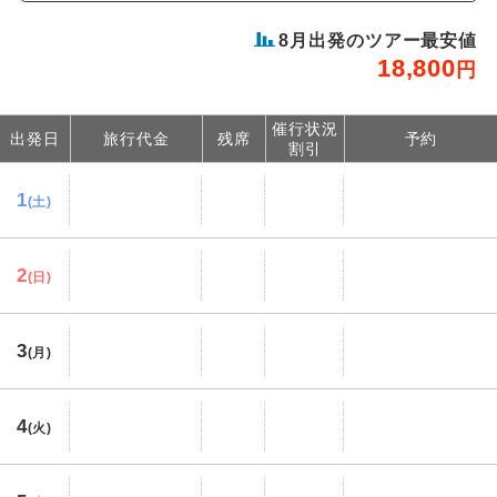
8
月出発のツアー最安値
18,800
円
催行状況
出発日
旅行代金
残席
予約
割引
1
(土)
2
(日)
3
(月)
4
(火)