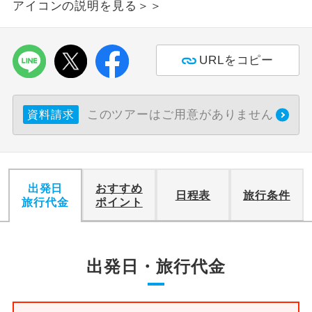
アイコンの説明を見る＞＞
利用航空会社が指定なので、ご出発の計
航空会社指定
画にとても便利です。
URLをコピー
ご紹介するホテルを指定したコースで
ホテル指定
す。
このツアーはご用意がありません
資料請求
おひとり様バ
おひとり様でバス席を2席利⽤できま
ス2席利用
す。
出発日
おすすめ
日程表
旅行条件
旅行代金
ポイント
出発日・旅行代金