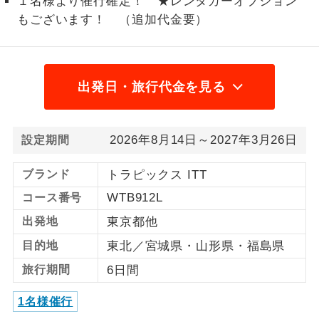
１名様より催行確定！ ★レンタカーオプション
もございます！ （追加代金要）
1名様から出発可能な個人型プランで
1名様催行
す。
2名様から出発可能な個人型プランで
2名様催行
す。
出発日・旅行代金を見る
おひとり様参
おひとり様限定でご参加いただけるコー
加限定
スです。
2026年8月14日～2027年3月26日
設定期間
1名様1室同代
1名様1室利用でも追加料金がかからない
ブランド
トラピックス ITT
金
コースです。
WTB912L
コース番号
ご夫婦限定でご参加いただけるコースで
ご夫婦限定
出発地
東京都他
す。
目的地
東北／宮城県・山形県・福島県
女性限定でご参加いただけるコースで
女性限定
旅行期間
6日間
す。
1名様催行
ご参加にあたり年齢に制限があるコース
年齢制限あり
です。