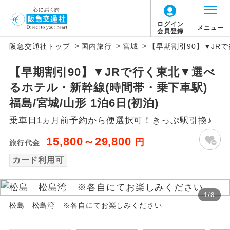
ログイン
メニュー
会員登録
>
>
>
阪急交通社トップ
国内旅行
宮城
【早期割引90】▼JRで
アイコン
説明
【早期割引90】▼JRで行く東北▼選べ
往路出発空港（駅）から復路到着空港
添乗員同行
るホテル・新幹線(時間帯・乗下車駅)
（駅）まで同行します。
福島/宮城/山形 1泊6日(初泊)
現地添乗員同
現地到着空港（駅）から最終日出発空港
乗車日1ヵ月前予約から便選択可！きっぷ駅引換♪
行
（駅）まで添乗員が同行します。
15,800～29,800
円
旅行代金
バスガイド乗
バスガイドが乗務し、車内での観光案内
務
カード利用可
があります。
新コース
初登場のコースです。
1
/
8
松島 松島湾 ※各自にてお楽しみください
ユネスコに登録されている文化遺産や自
世界遺産
然遺産を訪ねるコースです。