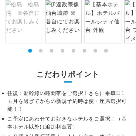
絶景
絶景スポットに立ち寄るコースです。
温泉
温泉地にも宿泊するコースです。
ご宿泊ホテルに露天風呂が付いていま
露天風呂
す。
大浴場
ご宿泊ホテルに大浴場が付いています。
こだわりポイント
全てのお食事が付いていますので、お食
全食事付き
事の心配はいりません。（機内食を除
く）
往復：新幹線の時間帯をご選択！さらに乗車日1
ヵ月を過ぎてからの新規予約時は便・座席選択可
お部屋にてゆっくりとお召し上がりいた
お部屋食
能！！
だけます。
ご予定にあわせてお好きなホテルをご選択！（基
トラベルイヤ
周りの音を気にせず、ガイドさんの説明
本ホテル以外は追加料金要）
ホン
をじっくり聞くことができます。