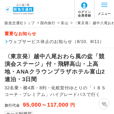
ログイン
メニュー
会員登録
>
>
>
阪急交通社トップ
国内旅行
富山
〈東京発〉越中八尾お
アイコン
説明
重要なお知らせ
往路出発空港（駅）から復路到着空港
ウェブサービス休止のお知らせ（8/10、8/11）
添乗員同行
（駅）まで同行します。
〈東京発〉越中八尾おわら風の盆「競
現地添乗員同
現地到着空港（駅）から最終日出発空港
行
（駅）まで添乗員が同行します。
演会ステージ」付・飛騨高山・上高
地・ANAクラウンプラザホテル富山2
バスガイド乗
バスガイドが乗務し、車内での観光案内
連泊・3日間
務
があります。
32名乗・横4席・8列・化粧室付ゆとりの「ＩＢＳ
新コース
初登場のコースです。
コーチ・プレミアム」ハイグレードバスで行く
95,000～117,000
円
旅行代金
ユネスコに登録されている文化遺産や自
世界遺産
然遺産を訪ねるコースです。