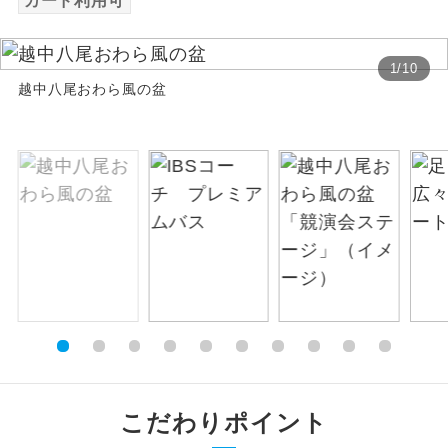
カード利用可
絶景
絶景スポットに立ち寄るコースです。
1
/
10
越中八尾おわら風の盆
温泉
温泉地にも宿泊するコースです。
ご宿泊ホテルに露天風呂が付いていま
露天風呂
す。
大浴場
ご宿泊ホテルに大浴場が付いています。
全てのお食事が付いていますので、お食
全食事付き
事の心配はいりません。（機内食を除
く）
お部屋にてゆっくりとお召し上がりいた
お部屋食
だけます。
トラベルイヤ
周りの音を気にせず、ガイドさんの説明
こだわりポイント
ホン
をじっくり聞くことができます。