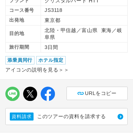
ブランド
クリスタルハート HTT
JS3118
コース番号
利用航空会社が指定なので、ご出発の計
航空会社指定
画にとても便利です。
出発地
東京都
北陸・甲信越／富山県 東海／岐
ご紹介するホテルを指定したコースで
ホテル指定
目的地
阜県
す。
旅行期間
3日間
おひとり様バ
おひとり様でバス席を2席利⽤できま
ス2席利用
す。
添乗員同行
ホテル指定
アイコンの説明を見る＞＞
URLをコピー
このツアーの資料を請求する
資料請求