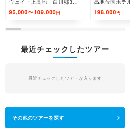
ウェイ・上高地・白川郷3日
高地帝国ホテ
間
95,000〜109,000
198,000
円
円
最近チェックしたツアー
最近チェックしたツアーが入ります
その他のツアーを探す