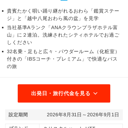
1名様から出発可能な個人型プランで
貴賓たかく唄い踊り継がれるおわら「鑑賞ステー
1名様催行
す。
ジ」と「越中八尾おわら風の盆」を見学
当社基準Aランク「ANAクラウンプラザホテル富
2名様から出発可能な個人型プランで
2名様催行
す。
山」に２連泊。洗練されたシティホテルでお過ご
しください
おひとり様参
おひとり様限定でご参加いただけるコー
加限定
32名乗・足もと広々・パウダールーム（化粧室）
スです。
付きの「IBSコーチ・プレミアム」で快適なバス
の旅
1名様1室同代
1名様1室利用でも追加料金がかからない
金
コースです。
ご夫婦限定でご参加いただけるコースで
ご夫婦限定
す。
出発日・旅行代金を見る
女性限定でご参加いただけるコースで
女性限定
す。
2026年8月31日～2026年9月1日
設定期間
ご参加にあたり年齢に制限があるコース
年齢制限あり
です。