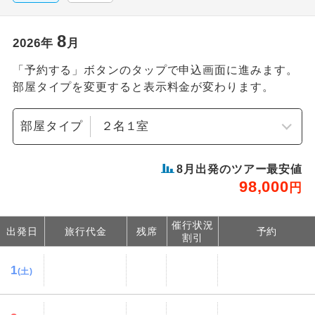
8
2026
年
月
「予約する」ボタンのタップで申込画面に進みます。
部屋タイプを変更すると表示料金が変わります。
部屋タイプ
8
月出発のツアー最安値
98,000
円
催行状況
出発日
旅行代金
残席
予約
割引
1
(土)