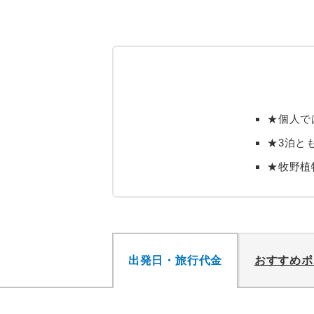
★個人で
★3泊と
★牧野植
出発日・旅行代金
おすすめポ