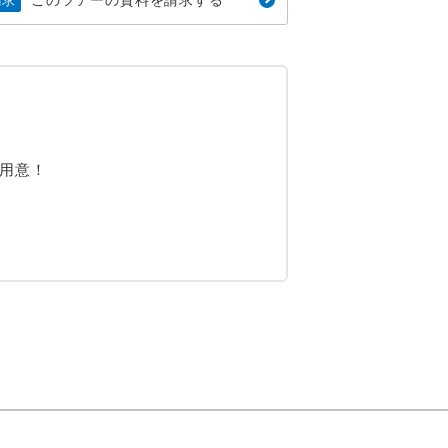
請求
ご用意！