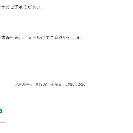
くり聞くこと
で予めご了承ください。
、書面や電話、メールにてご連絡いたしま
。
です。
承認番号：468398｜承認日：2026/02/26
ても便利で