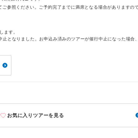
周りの音を気にせず、ガイドさんの説明をじっ
イヤホン
てご参照ください。ご予約完了までに満席となる場合がありますの
ができます。
1名様から出発可能な個人型プランです。
催行
します。
2名様から出発可能な個人型プランです。
催行
中止となりました。お申込み済みのツアーが催行中止になった場合
おひとり様限定でご参加いただけるコースです
参加限定
1名様1室利用でも追加料金がかからないコース
室同代金
ご夫婦限定でご参加いただけるコースです。
限定
女性限定でご参加いただけるコースです。
限定
ご参加にあたり年齢に制限があるコースです。
限あり
お気に入りツアーを見る
利用航空会社が指定なので、ご出発の計画にと
社指定
す。