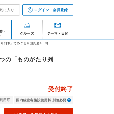
気に入り
ログイン・会員登録
券・
クルーズ
テーマ・目的
ル
たり列車」でめぐる四国周遊4日間
3つの「ものがたり列
受付終了
四
利用可
国内線旅客施設使用料 別途必要