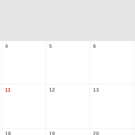
4
5
6
コン
説明
往路出発空港（駅）から復路到着空港（駅）ま
11
12
13
同行
す。
現地到着空港（駅）から最終日出発空港（駅）
員同行
同行します。
施設使用料について】
バスガイドが乗務し、車内での観光案内があり
ド乗務
18
19
20