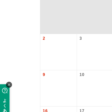
2
3
アイ
9
10
添乗員
現地添乗
【国内旅客
バスガイ
16
17