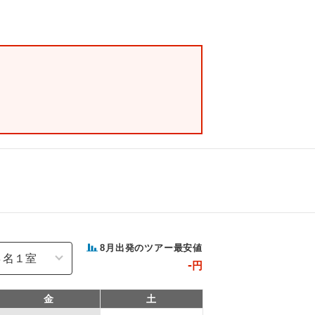
8
月出発のツアー最安値
-
円
金
土