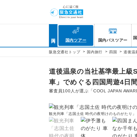
国内
国内ツアー
国内バスツアー
>
>
>
阪急交通社トップ
国内旅行
四国
道後温
道後温泉の当社基準最上級
車」でめぐる四国周遊4日
審査員100人が選ぶ「COOL JAPAN AW
観光列車「志国土佐 時代の夜明けのものがたり」