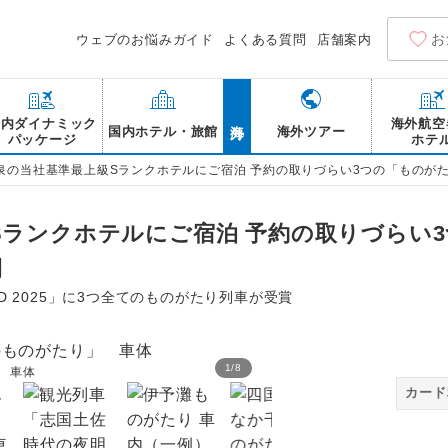
お
ウェブのお悩みガイド
よくある質問
店舗案内
海外
国内ダイナミック
海外航空
国内ホテル・旅館
海外ツアー
パッケージ
ホテ
泉の当社基準最上級Sランクホテルにご宿泊 予約の取りづらい3つの「ものが
Sランクホテルにご宿泊 予約の取りづらい
間
ARD 2025」に3つ全てのものがたり列車が受賞
1
/
8
 車体
伊予灘ものがたり 車体
カード