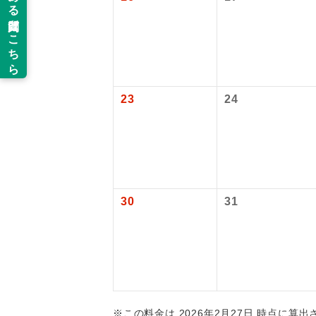
旅行代金に国
羽田空港往復：
新コ
2026/10/6
2027/6/5〜
世界
23
24
絶
温
露天
30
31
大浴
全食事
お部
※この料金は 2026年2月27日 時点に算