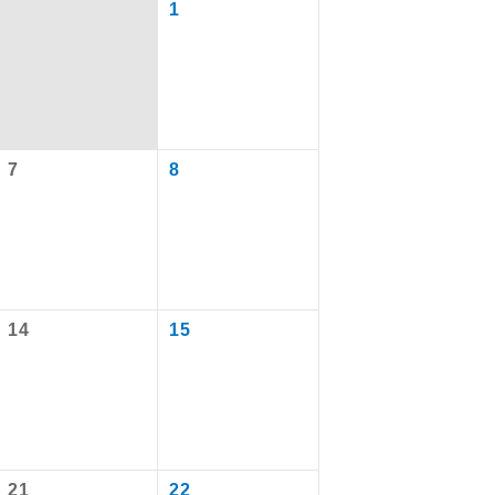
1
7
8
で同行しま
14
15
まで添乗員が
ます。
21
22