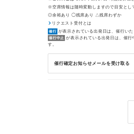
トラベル
※空席情報は随時変動しますので目安とし
◎余裕あり ◯残席あり △残席わずか
1名様
リクエスト受付とは
が表示されている出発日は、催行いた
催行
2名様
が表示されている出発日は、催行
催行中止
す。
おひとり様
1名様1
催行確定お知らせメールを受け取る
ご夫婦
女性
年齢制
航空会