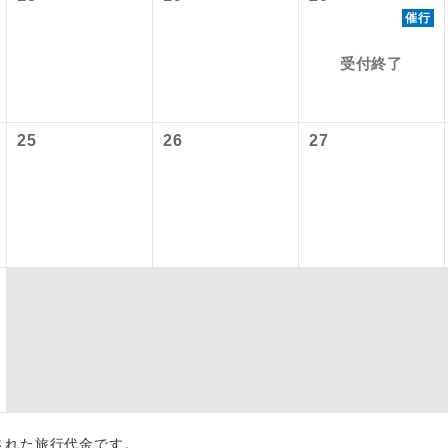
内旅客施設使用料は含まれておりません。別途お支払いが必要と
催行
大人900円、子供900円
初登場のコースです。
ース
〜2027/6/4 羽田空港往復：大人1,160円、子供1,160円
受付終了
ユネスコに登録されている文化遺産や自然遺産
 羽田空港往復：大人1,180円、子供1,180円
遺産
スです。
25
26
27
絶景スポットに立ち寄るコースです。
景
温泉地にも宿泊するコースです。
泉
ご宿泊ホテルに露天風呂が付いています。
風呂
ご宿泊ホテルに大浴場が付いています。
場
全てのお食事が付いていますので、お食事の心
付き
ん。（機内食を除く）
お部屋にてゆっくりとお召し上がりいただけま
屋食
出された旅行代金です。