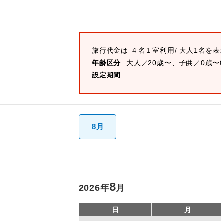
旅行代金は
４名１室
利用/ 大人1名を
年齢区分
大人／20歳〜、子供／0歳〜
設定期間
8月
8
2026
年
月
日
月