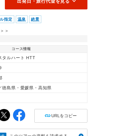
出発日・旅行代金を見る
ル指定
温泉
絶景
＞＞
コース情報
スタルハート HTT
9
都
／徳島県・愛媛県・高知県
間
URLをコピー
このツアーの資料を請求する