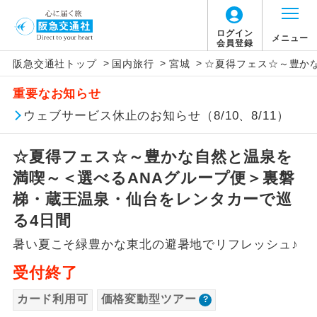
「価格変動型ツアー」に関するご案内
ログイン
メニュー
会員登録
>
>
>
阪急交通社トップ
国内旅行
宮城
☆夏得フェス☆～豊か
アイコン
説明
重要なお知らせ
価格変動型ツアーとは
往路出発空港（駅）から復路到着空港
ウェブサービス休止のお知らせ（8/10、8/11）
添乗員同行
（駅）まで同行します。
航空会社が設定する「個人包括旅行運
☆夏得フェス☆～豊かな自然と温泉を
現地添乗員同
賃」を利用したツアーです。
現地到着空港（駅）から最終日出発空港
行
（駅）まで添乗員が同行します。
満喫～＜選べるANAグループ便＞裏磐
お申し込み時期・ご利用便の空席状況に
梯・蔵王温泉・仙台をレンタカーで巡
よって料金が変動いたします。
バスガイド乗
バスガイドが乗務し、車内での観光案内
る4日間
務
があります。
暑い夏こそ緑豊かな東北の避暑地でリフレッシュ♪
以下の注意事項をあらかじめご了承いただき
新コース
初登場のコースです。
ますようお願いいたします。
受付終了
ユネスコに登録されている文化遺産や自
カード利用可
価格変動型ツアー
世界遺産
お支払いについて
然遺産を訪ねるコースです。