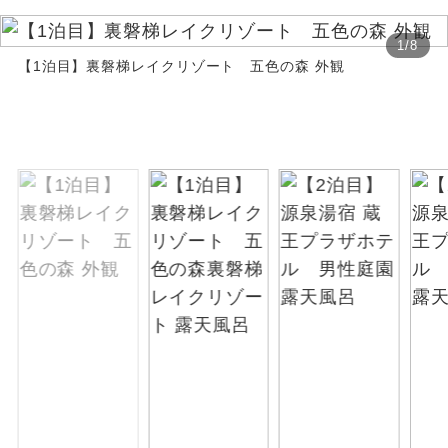
お支払いは、クレジットカード決済のみとな
絶景
絶景スポットに立ち寄るコースです。
ります。
1
/
8
【1泊目】裏磐梯レイクリゾート 五色の森 外観
お申し込みの最後にクレジットカード決済を
温泉
温泉地にも宿泊するコースです。
していただき、決済手続き完了をもちまし
て、ご旅行の契約が成立となります。
ご宿泊ホテルに露天風呂が付いていま
露天風呂
す。
ご予約方法について
大浴場
ご宿泊ホテルに大浴場が付いています。
ウェブ限定コースとなりますので、コールセ
ンター及びカウンターでのお申し込みはでき
全てのお食事が付いていますので、お食
ません。
全食事付き
事の心配はいりません。（機内食を除
く）
お部屋にてゆっくりとお召し上がりいた
お部屋食
だけます。
トラベルイヤ
周りの音を気にせず、ガイドさんの説明
ホン
をじっくり聞くことができます。