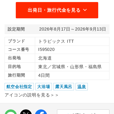
出発日・旅行代金を見る
利用航空会社が指定なので、ご出発の計
航空会社指定
画にとても便利です。
ご紹介するホテルを指定したコースで
ホテル指定
2026年8月17日～2026年9月13日
設定期間
す。
ブランド
トラピックス ITT
おひとり様バ
おひとり様でバス席を2席利⽤できま
ス2席利用
す。
I595020
コース番号
出発地
北海道
目的地
東北／宮城県・山形県・福島県
旅行期間
4日間
航空会社指定
大浴場
露天風呂
温泉
アイコンの説明を見る＞＞