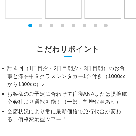
1名様から出発可能な個人型プランで
1名様催行
す。
2名様から出発可能な個人型プランで
2名様催行
す。
こだわりポイント
おひとり様参
おひとり様限定でご参加いただけるコー
加限定
スです。
計４回（1日目夕・2日目朝夕・3日目朝）のお食
1名様1室同代
1名様1室利用でも追加料金がかからない
金
事と滞在中Ｓクラスレンタカー1台付き（1000cc
コースです。
から1300cc）♪
ご夫婦限定でご参加いただけるコースで
ご夫婦限定
お客様のご予定に合わせて往復ANAまたは提携航
す。
空会社より選択可能！（一部、割増代金あり）
女性限定でご参加いただけるコースで
空席状況により常に最新価格で旅行代金が変わ
女性限定
す。
る、価格変動型ツアー！
ご参加にあたり年齢に制限があるコース
年齢制限あり
です。