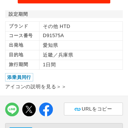
1名様から出発可能な個人型プランで
1名様催行
設定期間
す。
ブランド
その他 HTD
2名様から出発可能な個人型プランで
2名様催行
す。
D91575A
コース番号
出発地
愛知県
おひとり様参
おひとり様限定でご参加いただけるコー
加限定
スです。
目的地
近畿／兵庫県
旅行期間
1日間
1名様1室同代
1名様1室利用でも追加料金がかからない
金
コースです。
添乗員同行
ご夫婦限定でご参加いただけるコースで
アイコンの説明を見る＞＞
ご夫婦限定
す。
女性限定でご参加いただけるコースで
女性限定
URLをコピー
す。
ご参加にあたり年齢に制限があるコース
年齢制限あり
です。