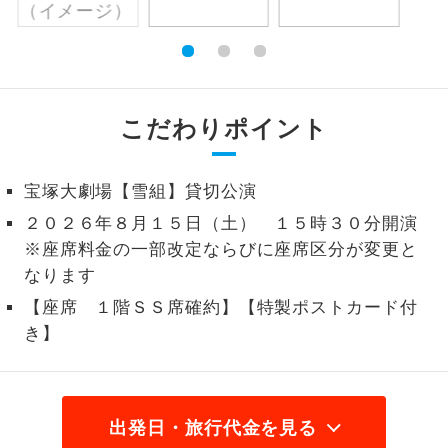
絶景
絶景スポットに立ち寄るコースです。
温泉
温泉地にも宿泊するコースです。
こだわりポイント
ご宿泊ホテルに露天風呂が付いていま
露天風呂
す。
宝塚大劇場【雪組】貸切公演
大浴場
ご宿泊ホテルに大浴場が付いています。
２０２６年８月１５日（土） １５時３０分開演
※座席料金の一部改定ならびに座席区分が変更と
全てのお食事が付いていますので、お食
なります
全食事付き
事の心配はいりません。（機内食を除
く）
【座席 １階ＳＳ席確約】【特製ポストカード付
き】
お部屋にてゆっくりとお召し上がりいた
お部屋食
だけます。
トラベルイヤ
周りの音を気にせず、ガイドさんの説明
出発日・旅行代金を見る
ホン
をじっくり聞くことができます。