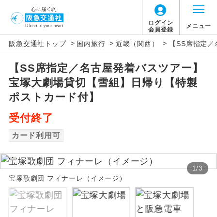
ログイン
メニュー
会員登録
>
>
>
阪急交通社トップ
国内旅行
近畿（関西）
【SS席指定
アイコン
説明
【SS席指定／名古屋発着バスツアー】
往路出発空港（駅）から復路到着空港
添乗員同行
宝塚大劇場貸切【雪組】日帰り【特製
（駅）まで同行します。
ポストカード付】
現地添乗員同
現地到着空港（駅）から最終日出発空港
行
受付終了
（駅）まで添乗員が同行します。
カード利用可
バスガイド乗
バスガイドが乗務し、車内での観光案内
務
があります。
1
/
3
新コース
宝塚歌劇団 フィナーレ（イメージ）
初登場のコースです。
ユネスコに登録されている文化遺産や自
世界遺産
然遺産を訪ねるコースです。