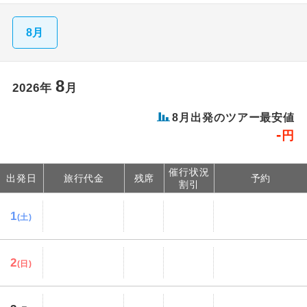
8月
8
2026
年
月
8
月出発のツアー最安値
-
円
催行状況
出発日
旅行代金
残席
予約
割引
1
(土)
2
(日)