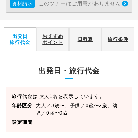
このツアーはご用意がありません
資料請求
利用航空会社が指定なので、ご出発の計
航空会社指定
画にとても便利です。
ご紹介するホテルを指定したコースで
ホテル指定
出発日
おすすめ
す。
日程表
旅行条件
旅行代金
ポイント
おひとり様バ
おひとり様でバス席を2席利⽤できま
ス2席利用
す。
出発日・旅行代金
旅行代金は 大人1名を表示しています。
年齢区分
大人／3歳〜、子供／0歳〜2歳、幼
児／0歳〜0歳
設定期間