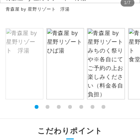
1
/
7
青森屋 by 星野リゾート 浮湯
絶景
絶景スポットに立ち寄るコースです。
温泉
温泉地にも宿泊するコースです。
ご宿泊ホテルに露天風呂が付いていま
露天風呂
す。
大浴場
ご宿泊ホテルに大浴場が付いています。
全てのお食事が付いていますので、お食
全食事付き
事の心配はいりません。（機内食を除
く）
お部屋にてゆっくりとお召し上がりいた
お部屋食
だけます。
トラベルイヤ
こだわりポイント
周りの音を気にせず、ガイドさんの説明
ホン
をじっくり聞くことができます。