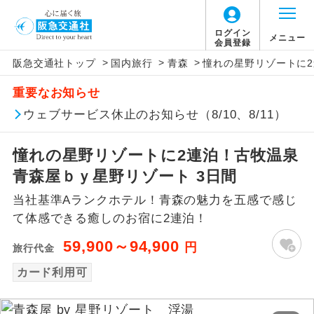
ログイン
メニュー
会員登録
>
>
>
阪急交通社トップ
国内旅行
青森
憧れの星野リゾートに2
アイコン
説明
重要なお知らせ
往路出発空港（駅）から復路到着空港
ウェブサービス休止のお知らせ（8/10、8/11）
添乗員同行
（駅）まで同行します。
憧れの星野リゾートに2連泊！古牧温泉
現地添乗員同
現地到着空港（駅）から最終日出発空港
行
（駅）まで添乗員が同行します。
青森屋ｂｙ星野リゾート 3日間
当社基準Aランクホテル！青森の魅力を五感で感じ
バスガイド乗
バスガイドが乗務し、車内での観光案内
務
て体感できる癒しのお宿に2連泊！
があります。
59,900～94,900
円
旅行代金
新コース
初登場のコースです。
カード利用可
ユネスコに登録されている文化遺産や自
世界遺産
然遺産を訪ねるコースです。