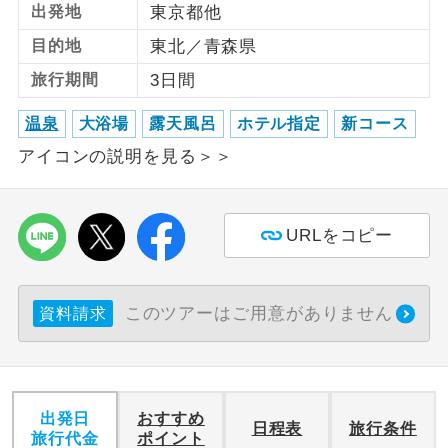
出発地
東京都他
利用航空会社が指定なので、ご出発の計
目的地
東北／青森県
航空会社指定
画にとても便利です。
旅行期間
3日間
ご紹介するホテルを指定したコースで
ホテル指定
温泉
大浴場
露天風呂
ホテル指定
新コース
す。
アイコンの説明を見る＞＞
おひとり様バ
おひとり様でバス席を2席利⽤できま
ス2席利用
す。
URLをコピー
このツアーはご用意がありません
資料請求
出発日
おすすめ
日程表
旅行条件
旅行代金
ポイント