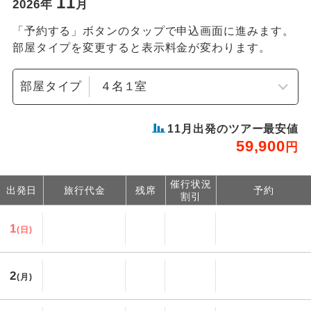
11
2026
年
月
「予約する」ボタンのタップで申込画面に進みます。
部屋タイプを変更すると表示料金が変わります。
部屋タイプ
11
月出発のツアー最安値
59,900
円
催行状況
出発日
旅行代金
残席
予約
割引
1
(日)
2
(月)