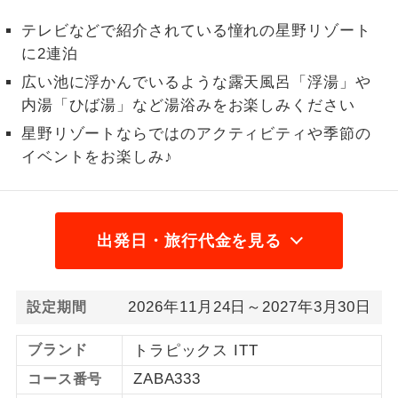
1名様から出発可能な個人型プランで
テレビなどで紹介されている憧れの星野リゾート
1名様催行
す。
に2連泊
広い池に浮かんでいるような露天風呂「浮湯」や
2名様から出発可能な個人型プランで
2名様催行
す。
内湯「ひば湯」など湯浴みをお楽しみください
星野リゾートならではのアクティビティや季節の
おひとり様参
おひとり様限定でご参加いただけるコー
イベントをお楽しみ♪
加限定
スです。
1名様1室同代
1名様1室利用でも追加料金がかからない
金
コースです。
出発日・旅行代金を見る
ご夫婦限定でご参加いただけるコースで
ご夫婦限定
す。
2026年11月24日～2027年3月30日
設定期間
女性限定でご参加いただけるコースで
女性限定
す。
ブランド
トラピックス ITT
ZABA333
コース番号
ご参加にあたり年齢に制限があるコース
年齢制限あり
です。