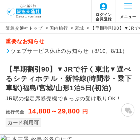
ログイン
メニュー
会員登録
>
>
>
阪急交通社トップ
国内旅行
宮城
【早期割引90】▼JR
アイコン
説明
重要なお知らせ
往路出発空港（駅）から復路到着空港
ウェブサービス休止のお知らせ（8/10、8/11）
添乗員同行
（駅）まで同行します。
【早期割引90】▼JRで行く東北▼選べ
現地添乗員同
現地到着空港（駅）から最終日出発空港
行
（駅）まで添乗員が同行します。
るシティホテル・新幹線(時間帯・乗下
車駅)福島/宮城/山形1泊5日(初泊)
バスガイド乗
バスガイドが乗務し、車内での観光案内
務
JR駅の指定席券売機できっぷの受け取りOK！
があります。
14,800～29,800
円
旅行代金
新コース
初登場のコースです。
カード利用可
ユネスコに登録されている文化遺産や自
世界遺産
然遺産を訪ねるコースです。