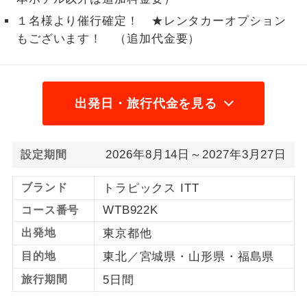
１名様より催行確定！ ★レンタカーオプション
1名様から出発可能な個人型プランで
1名様催行
す。
もございます！ （追加代金要）
2名様から出発可能な個人型プランで
2名様催行
す。
出発日・旅行代金を見る
おひとり様参
おひとり様限定でご参加いただけるコー
加限定
スです。
2026年8月14日～2027年3月27日
設定期間
1名様1室同代
1名様1室利用でも追加料金がかからない
金
コースです。
ブランド
トラピックス ITT
ご夫婦限定でご参加いただけるコースで
WTB922K
コース番号
ご夫婦限定
す。
出発地
東京都他
女性限定でご参加いただけるコースで
女性限定
目的地
東北／宮城県・山形県・福島県
す。
旅行期間
5日間
ご参加にあたり年齢に制限があるコース
年齢制限あり
です。