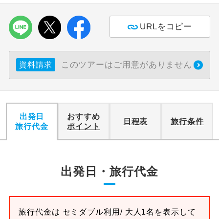
利用航空会社が指定なので、ご出発の計
航空会社指定
URLをコピー
画にとても便利です。
ご紹介するホテルを指定したコースで
ホテル指定
す。
このツアーはご用意がありません
資料請求
おひとり様バ
おひとり様でバス席を2席利⽤できま
ス2席利用
す。
出発日
おすすめ
日程表
旅行条件
旅行代金
ポイント
出発日・旅行代金
旅行代金は
セミダブル
利用/ 大人1名を表示して