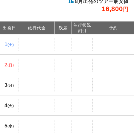
8
月出発のツアー最安値
16,800
円
催行状況
出発日
旅行代金
残席
予約
割引
1
(土)
2
(日)
3
(月)
4
(火)
5
(水)