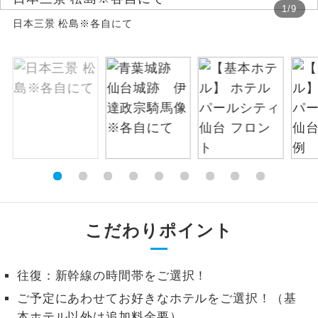
1
/
9
日本三景 松島※各自にて
絶景
絶景スポットに立ち寄るコースです。
温泉
温泉地にも宿泊するコースです。
ご宿泊ホテルに露天風呂が付いていま
露天風呂
す。
大浴場
ご宿泊ホテルに大浴場が付いています。
全てのお食事が付いていますので、お食
全食事付き
事の心配はいりません。（機内食を除
く）
こだわりポイント
お部屋にてゆっくりとお召し上がりいた
お部屋食
だけます。
往復：新幹線の時間帯をご選択！
トラベルイヤ
周りの音を気にせず、ガイドさんの説明
ご予定にあわせてお好きなホテルをご選択！（基
ホン
をじっくり聞くことができます。
本ホテル以外は追加料金要）