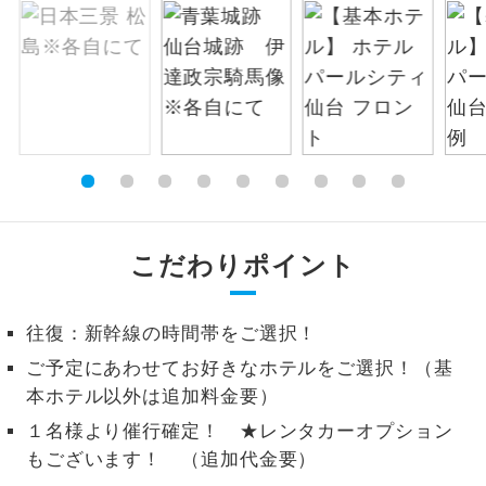
絶景
絶景スポットに立ち寄るコースです。
温泉
温泉地にも宿泊するコースです。
ご宿泊ホテルに露天風呂が付いていま
露天風呂
す。
大浴場
ご宿泊ホテルに大浴場が付いています。
こだわりポイント
全てのお食事が付いていますので、お食
全食事付き
事の心配はいりません。（機内食を除
く）
往復：新幹線の時間帯をご選択！
ご予定にあわせてお好きなホテルをご選択！（基
お部屋にてゆっくりとお召し上がりいた
お部屋食
本ホテル以外は追加料金要）
だけます。
１名様より催行確定！ ★レンタカーオプション
トラベルイヤ
周りの音を気にせず、ガイドさんの説明
もございます！ （追加代金要）
ホン
をじっくり聞くことができます。