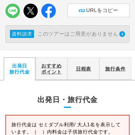
URLをコピー
利用航空会社が指定なので、ご出発の計
航空会社指定
画にとても便利です。
ご紹介するホテルを指定したコースで
このツアーはご用意がありません
ホテル指定
資料請求
す。
おひとり様バ
おひとり様でバス席を2席利⽤できま
ス2席利用
す。
出発日
おすすめ
日程表
旅行条件
旅行代金
ポイント
出発日・旅行代金
旅行代金は
セミダブル
利用/ 大人1名を表示して
います。
（ ）内料金は子供旅行代金です。