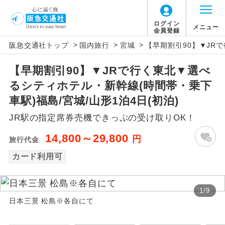
ログイン
メニュー
会員登録
>
>
>
阪急交通社トップ
国内旅行
宮城
【早期割引90】▼JR
アイコン
説明
【早期割引90】▼JRで行く東北▼選べ
往路出発空港（駅）から復路到着空港
添乗員同行
るシティホテル・新幹線(時間帯・乗下
（駅）まで同行します。
車駅)福島/宮城/山形1泊4日(初泊)
現地添乗員同
現地到着空港（駅）から最終日出発空港
JR駅の指定席券売機できっぷの受け取りOK！
行
（駅）まで添乗員が同行します。
14,800～29,800
円
旅行代金
バスガイド乗
バスガイドが乗務し、車内での観光案内
務
カード利用可
があります。
新コース
初登場のコースです。
1
/
9
日本三景 松島※各自にて
ユネスコに登録されている文化遺産や自
世界遺産
然遺産を訪ねるコースです。