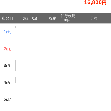
16,800
円
催行状況
出発日
旅行代金
残席
予約
割引
1
(土)
2
(日)
3
(月)
4
(火)
5
(水)