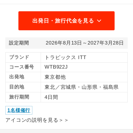
1名様から出発可能な個人型プランで
1名様催行
す。
出発日・旅行代金を見る
2名様から出発可能な個人型プランで
2名様催行
す。
2026年8月13日～2027年3月28日
設定期間
おひとり様参
おひとり様限定でご参加いただけるコー
加限定
スです。
ブランド
トラピックス ITT
WTB922J
コース番号
1名様1室同代
1名様1室利用でも追加料金がかからない
金
コースです。
出発地
東京都他
目的地
東北／宮城県・山形県・福島県
ご夫婦限定でご参加いただけるコースで
ご夫婦限定
す。
旅行期間
4日間
女性限定でご参加いただけるコースで
女性限定
1名様催行
す。
アイコンの説明を見る＞＞
ご参加にあたり年齢に制限があるコース
年齢制限あり
です。