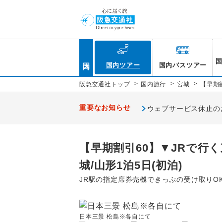
国内
国内ツアー
国内バスツアー
>
>
>
阪急交通社トップ
国内旅行
宮城
【早期
重要なお知らせ
ウェブサービス休止のお知
【早期割引60】▼JRで行
城/山形1泊5日(初泊)
JR駅の指定席券売機できっぷの受け取りO
日本三景 松島※各自にて