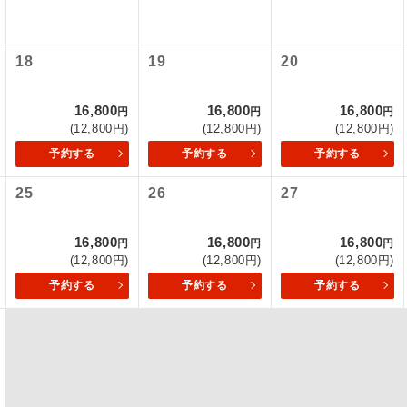
初登場のコースです。
ース
18
19
20
ユネスコに登録されている文化遺産や自然遺産
遺産
スです。
16,800
16,800
16,800
円
円
円
(12,800円)
(12,800円)
(12,800円)
絶景スポットに立ち寄るコースです。
景
予約する
予約する
予約する
温泉地にも宿泊するコースです。
泉
25
26
27
ご宿泊ホテルに露天風呂が付いています。
風呂
16,800
16,800
16,800
円
円
円
(12,800円)
(12,800円)
(12,800円)
ご宿泊ホテルに大浴場が付いています。
場
予約する
予約する
予約する
全てのお食事が付いていますので、お食事の心
付き
ん。（機内食を除く）
お部屋にてゆっくりとお召し上がりいただけま
屋食