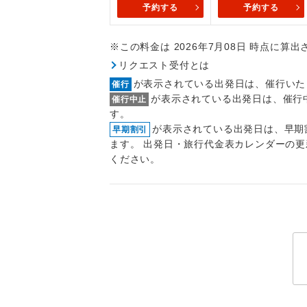
予約する
予約する
トラベル
※この料金は 2026年7月08日 時点に算
1名様
リクエスト受付とは
2名様
が表示されている出発日は、催行いた
催行
が表示されている出発日は、催行
催行中止
おひとり様
す。
が表示されている出発日は、早期
早期割引
1名様1
ます。 出発日・旅行代金表カレンダーの
ください。
ご夫婦
女性
年齢制
航空会