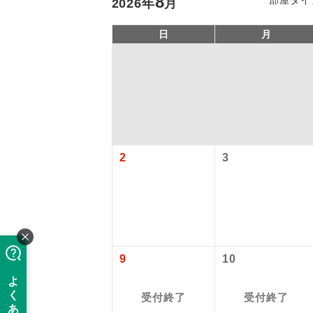
8
2026
年
月
日
月
2
3
アイ
添乗員
9
10
現地添乗
受付終了
受付終了
バスガイ