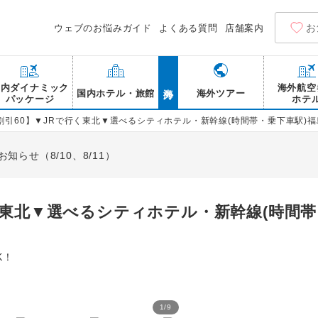
お
ウェブのお悩みガイド
よくある質問
店舗案内
海外
国内ダイナミック
海外航空
国内ホテル・旅館
海外ツアー
パッケージ
ホテ
割引60】▼JRで行く東北▼選べるシティホテル・新幹線(時間帯・乗下車駅)福島/
らせ（8/10、8/11）
く東北▼選べるシティホテル・新幹線(時間帯
K！
1
/
9
青葉城跡 仙台城跡 伊達