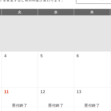
火
水
木
4
5
6
コン
説明
往路出発空港（駅）から復路到着空港（駅）ま
同行
す。
現地到着空港（駅）から最終日出発空港（駅）
11
12
13
員同行
同行します。
受付終了
受付終了
受付終了
バスガイドが乗務し、車内での観光案内があり
ド乗務