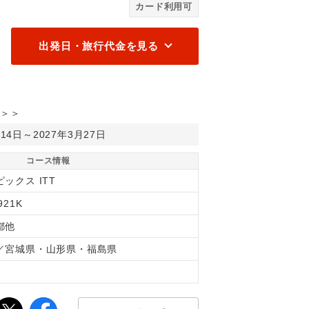
カード利用可
出発日・旅行代金を見る
＞＞
月14日～2027年3月27日
コース情報
ックス ITT
921K
都他
／宮城県・山形県・福島県
間