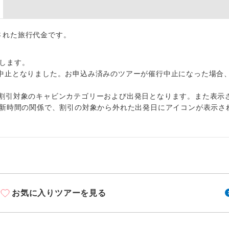
周りの音を気にせず、ガイドさんの説明をじっ
イヤホン
ができます。
出された旅行代金です。
1名様から出発可能な個人型プランです。
催行
2名様から出発可能な個人型プランです。
催行
します。
中止となりました。お申込み済みのツアーが催行中止になった場合
おひとり様限定でご参加いただけるコースです
参加限定
割引対象のキャビンカテゴリーおよび出発日となります。また表示
1名様1室利用でも追加料金がかからないコース
室同代金
更新時間の関係で、割引の対象から外れた出発日にアイコンが表示さ
ご夫婦限定でご参加いただけるコースです。
限定
女性限定でご参加いただけるコースです。
限定
ご参加にあたり年齢に制限があるコースです。
限あり
お気に入りツアーを見る
利用航空会社が指定なので、ご出発の計画にと
社指定
す。