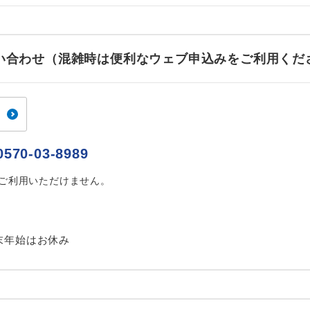
ご紹介するホテルを指定したコースです。
指定
おひとり様でバス席を2席利⽤できます。
ス2席利用
お問い合わせ（混雑時は便利なウェブ申込みをご利用くだ
0570-03-8989
はご利用いただけません。
末年始はお休み