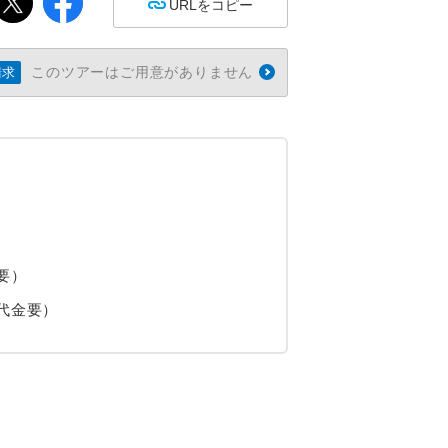
URLをコピー
このツアーはご用意がありません
請求
要）
代金要）