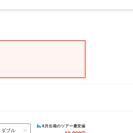
8
月出発のツアー最安値