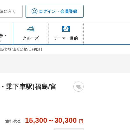
気に入り
ログイン・会員登録
券・
クルーズ
テーマ・目的
ル
宮城/山形1泊5日(初泊)
・乗下車駅)福島/宮
15,300～30,300
円
旅行代金
政宗騎馬像※各自にて
【