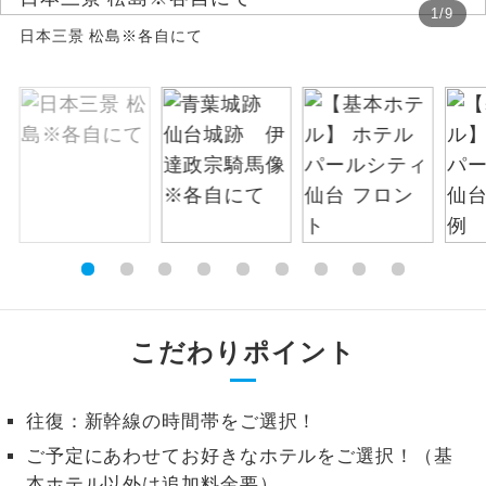
1
/
9
日本三景 松島※各自にて
絶景
絶景スポットに立ち寄るコースです。
温泉
温泉地にも宿泊するコースです。
ご宿泊ホテルに露天風呂が付いていま
露天風呂
す。
大浴場
ご宿泊ホテルに大浴場が付いています。
全てのお食事が付いていますので、お食
全食事付き
事の心配はいりません。（機内食を除
く）
こだわりポイント
お部屋にてゆっくりとお召し上がりいた
お部屋食
だけます。
往復：新幹線の時間帯をご選択！
トラベルイヤ
周りの音を気にせず、ガイドさんの説明
ご予定にあわせてお好きなホテルをご選択！（基
ホン
をじっくり聞くことができます。
本ホテル以外は追加料金要）