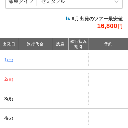
部屋タイプ
8
月出発のツアー最安値
16,800
円
催行状況
出発日
旅行代金
残席
予約
割引
1
(土)
2
(日)
3
(月)
4
(火)