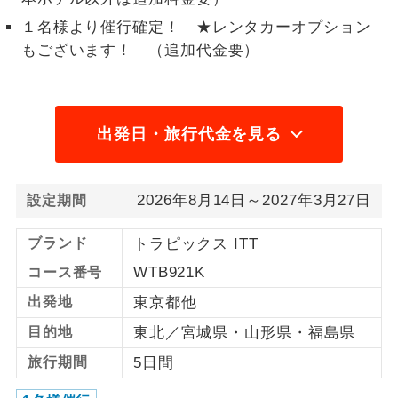
１名様より催行確定！ ★レンタカーオプション
1名様から出発可能な個人型プランで
1名様催行
す。
もございます！ （追加代金要）
2名様から出発可能な個人型プランで
2名様催行
す。
出発日・旅行代金を見る
おひとり様参
おひとり様限定でご参加いただけるコー
加限定
スです。
2026年8月14日～2027年3月27日
設定期間
1名様1室同代
1名様1室利用でも追加料金がかからない
金
コースです。
ブランド
トラピックス ITT
ご夫婦限定でご参加いただけるコースで
WTB921K
コース番号
ご夫婦限定
す。
出発地
東京都他
女性限定でご参加いただけるコースで
女性限定
目的地
東北／宮城県・山形県・福島県
す。
旅行期間
5日間
ご参加にあたり年齢に制限があるコース
年齢制限あり
です。