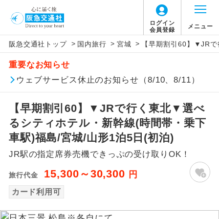
ログイン
メニュー
会員登録
>
>
>
阪急交通社トップ
国内旅行
宮城
【早期割引60】▼JR
アイコン
説明
重要なお知らせ
往路出発空港（駅）から復路到着空港
ウェブサービス休止のお知らせ（8/10、8/11）
添乗員同行
（駅）まで同行します。
【早期割引60】▼JRで行く東北▼選べ
現地添乗員同
現地到着空港（駅）から最終日出発空港
行
（駅）まで添乗員が同行します。
るシティホテル・新幹線(時間帯・乗下
車駅)福島/宮城/山形1泊5日(初泊)
バスガイド乗
バスガイドが乗務し、車内での観光案内
務
JR駅の指定席券売機できっぷの受け取りOK！
があります。
15,300～30,300
円
旅行代金
新コース
初登場のコースです。
カード利用可
ユネスコに登録されている文化遺産や自
世界遺産
然遺産を訪ねるコースです。