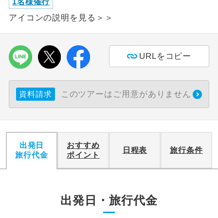
1名様催行
アイコンの説明を見る＞＞
利用航空会社が指定なので、ご出発の計
航空会社指定
画にとても便利です。
ご紹介するホテルを指定したコースで
ホテル指定
URLをコピー
す。
おひとり様バ
おひとり様でバス席を2席利⽤できま
ス2席利用
このツアーはご用意がありません
す。
資料請求
出発日
おすすめ
日程表
旅行条件
旅行代金
ポイント
出発日・旅行代金