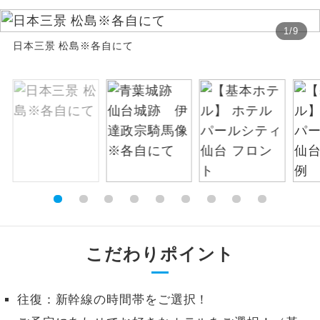
絶景
絶景スポットに立ち寄るコースです。
1
/
9
日本三景 松島※各自にて
温泉
温泉地にも宿泊するコースです。
ご宿泊ホテルに露天風呂が付いていま
露天風呂
す。
大浴場
ご宿泊ホテルに大浴場が付いています。
全てのお食事が付いていますので、お食
全食事付き
事の心配はいりません。（機内食を除
く）
お部屋にてゆっくりとお召し上がりいた
こだわりポイント
お部屋食
だけます。
トラベルイヤ
周りの音を気にせず、ガイドさんの説明
往復：新幹線の時間帯をご選択！
ホン
をじっくり聞くことができます。