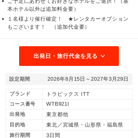
ご予定にあわせてお好きなホテルをご選択！（基
本ホテル以外は追加料金要）
1名様から出発可能な個人型プランで
1名様催行
す。
１名様より催行確定！ ★レンタカーオプション
もございます！ （追加代金要）
2名様から出発可能な個人型プランで
2名様催行
す。
おひとり様参
おひとり様限定でご参加いただけるコー
加限定
出発日・旅行代金を見る
スです。
1名様1室同代
1名様1室利用でも追加料金がかからない
金
2026年8月15日～2027年3月29日
コースです。
設定期間
ご夫婦限定でご参加いただけるコースで
ブランド
トラピックス ITT
ご夫婦限定
す。
WTB921I
コース番号
女性限定でご参加いただけるコースで
出発地
東京都他
女性限定
す。
目的地
東北／宮城県・山形県・福島県
ご参加にあたり年齢に制限があるコース
年齢制限あり
旅行期間
3日間
です。