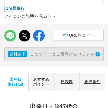
1名様催行
利用航空会社が指定なので、ご出発の計
航空会社指定
画にとても便利です。
アイコンの説明を見る＞＞
ご紹介するホテルを指定したコースで
ホテル指定
す。
URLをコピー
おひとり様バ
おひとり様でバス席を2席利⽤できま
ス2席利用
す。
このツアーはご用意がありません
資料請求
出発日
おすすめ
日程表
旅行条件
旅行代金
ポイント
出発日・旅行代金