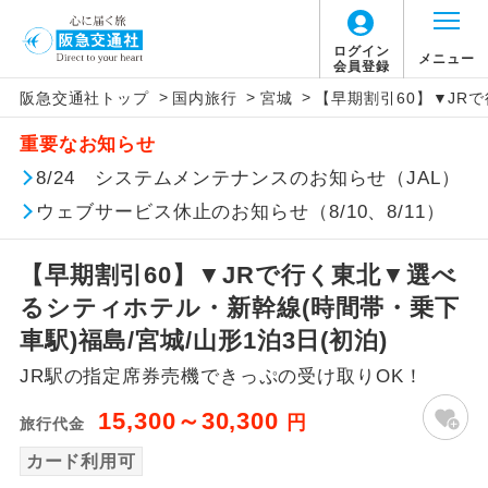
ログイン
メニュー
会員登録
>
>
>
阪急交通社トップ
国内旅行
宮城
【早期割引60】▼JR
アイコン
説明
重要なお知らせ
往路出発空港（駅）から復路到着空港
8/24 システムメンテナンスのお知らせ（JAL）
添乗員同行
（駅）まで同行します。
ウェブサービス休止のお知らせ（8/10、8/11）
現地添乗員同
現地到着空港（駅）から最終日出発空港
行
（駅）まで添乗員が同行します。
【早期割引60】▼JRで行く東北▼選べ
るシティホテル・新幹線(時間帯・乗下
バスガイド乗
バスガイドが乗務し、車内での観光案内
車駅)福島/宮城/山形1泊3日(初泊)
務
があります。
JR駅の指定席券売機できっぷの受け取りOK！
新コース
初登場のコースです。
15,300～30,300
円
旅行代金
ユネスコに登録されている文化遺産や自
カード利用可
世界遺産
然遺産を訪ねるコースです。