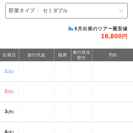
部屋タイプ
8
月出発のツアー最安値
16,800
円
催行状況
出発日
旅行代金
残席
予約
割引
1
(土)
2
(日)
3
(月)
4
(火)