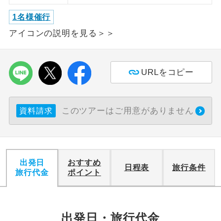
1名様催行
利用航空会社が指定なので、ご出発の計
航空会社指定
画にとても便利です。
アイコンの説明を見る＞＞
ご紹介するホテルを指定したコースで
ホテル指定
す。
URLをコピー
おひとり様バ
おひとり様でバス席を2席利⽤できま
ス2席利用
す。
このツアーはご用意がありません
資料請求
出発日
おすすめ
日程表
旅行条件
旅行代金
ポイント
出発日・旅行代金