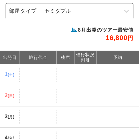
部屋タイプ
8
月出発のツアー最安値
16,800
円
催行状況
出発日
旅行代金
残席
予約
割引
1
(土)
2
(日)
3
(月)
4
(火)