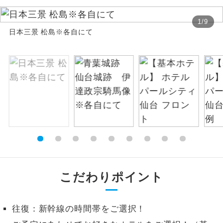
絶景
絶景スポットに立ち寄るコースです。
1
/
9
日本三景 松島※各自にて
温泉
温泉地にも宿泊するコースです。
ご宿泊ホテルに露天風呂が付いていま
露天風呂
す。
大浴場
ご宿泊ホテルに大浴場が付いています。
全てのお食事が付いていますので、お食
全食事付き
事の心配はいりません。（機内食を除
く）
お部屋にてゆっくりとお召し上がりいた
こだわりポイント
お部屋食
だけます。
トラベルイヤ
周りの音を気にせず、ガイドさんの説明
往復：新幹線の時間帯をご選択！
ホン
をじっくり聞くことができます。