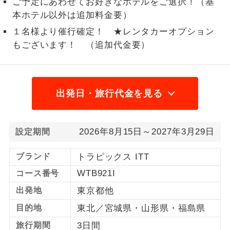
ご予定にあわせてお好きなホテルをご選択！（基
本ホテル以外は追加料金要）
1名様から出発可能な個人型プランで
1名様催行
す。
１名様より催行確定！ ★レンタカーオプション
もございます！ （追加代金要）
2名様から出発可能な個人型プランで
2名様催行
す。
おひとり様参
おひとり様限定でご参加いただけるコー
加限定
出発日・旅行代金を見る
スです。
1名様1室同代
1名様1室利用でも追加料金がかからない
金
2026年8月15日～2027年3月29日
コースです。
設定期間
ご夫婦限定でご参加いただけるコースで
ブランド
トラピックス ITT
ご夫婦限定
す。
WTB921I
コース番号
女性限定でご参加いただけるコースで
出発地
東京都他
女性限定
す。
目的地
東北／宮城県・山形県・福島県
ご参加にあたり年齢に制限があるコース
年齢制限あり
旅行期間
3日間
です。