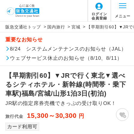
ログイン
メニュー
会員登録
>
>
>
阪急交通社トップ
国内旅行
宮城
【早期割引60】▼JR
アイコン
説明
重要なお知らせ
往路出発空港（駅）から復路到着空港
8/24 システムメンテナンスのお知らせ（JAL）
添乗員同行
（駅）まで同行します。
ウェブサービス休止のお知らせ（8/10、8/11）
現地添乗員同
現地到着空港（駅）から最終日出発空港
行
（駅）まで添乗員が同行します。
【早期割引60】▼JRで行く東北▼選べ
るシティホテル・新幹線(時間帯・乗下
バスガイド乗
バスガイドが乗務し、車内での観光案内
車駅)福島/宮城/山形1泊3日(初泊)
務
があります。
JR駅の指定席券売機できっぷの受け取りOK！
新コース
初登場のコースです。
15,300～30,300
円
旅行代金
ユネスコに登録されている文化遺産や自
カード利用可
世界遺産
然遺産を訪ねるコースです。