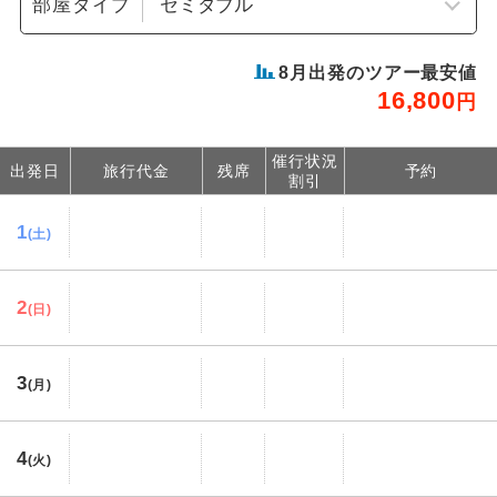
部屋タイプ
8
月出発のツアー最安値
16,800
円
催行状況
出発日
旅行代金
残席
予約
割引
1
(土)
2
(日)
3
(月)
4
(火)