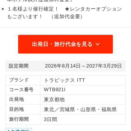
１名様より催行確定！ ★レンタカーオプション
1名様から出発可能な個人型プランで
1名様催行
す。
もございます！ （追加代金要）
2名様から出発可能な個人型プランで
2名様催行
す。
出発日・旅行代金を見る
おひとり様参
おひとり様限定でご参加いただけるコー
加限定
スです。
2026年8月14日～2027年3月29日
設定期間
1名様1室同代
1名様1室利用でも追加料金がかからない
金
コースです。
ブランド
トラピックス ITT
ご夫婦限定でご参加いただけるコースで
WTB921I
コース番号
ご夫婦限定
す。
出発地
東京都他
女性限定でご参加いただけるコースで
女性限定
目的地
東北／宮城県・山形県・福島県
す。
旅行期間
3日間
ご参加にあたり年齢に制限があるコース
年齢制限あり
です。