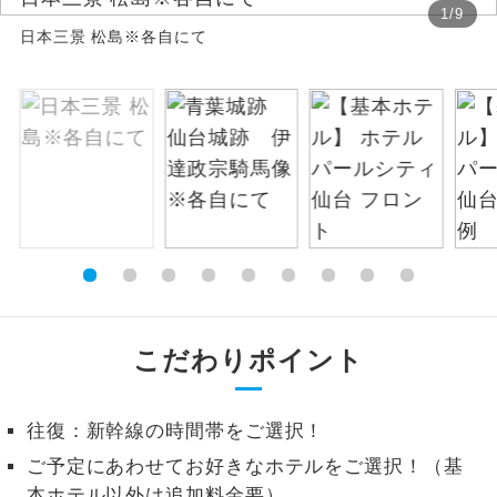
1
/
9
日本三景 松島※各自にて
絶景
絶景スポットに立ち寄るコースです。
温泉
温泉地にも宿泊するコースです。
ご宿泊ホテルに露天風呂が付いていま
露天風呂
す。
大浴場
ご宿泊ホテルに大浴場が付いています。
全てのお食事が付いていますので、お食
全食事付き
事の心配はいりません。（機内食を除
く）
こだわりポイント
お部屋にてゆっくりとお召し上がりいた
お部屋食
だけます。
往復：新幹線の時間帯をご選択！
トラベルイヤ
周りの音を気にせず、ガイドさんの説明
ご予定にあわせてお好きなホテルをご選択！（基
ホン
をじっくり聞くことができます。
本ホテル以外は追加料金要）