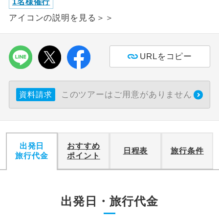
1名様催行
アイコンの説明を見る＞＞
利用航空会社が指定なので、ご出発の計
航空会社指定
画にとても便利です。
ご紹介するホテルを指定したコースで
ホテル指定
URLをコピー
す。
おひとり様バ
おひとり様でバス席を2席利⽤できま
ス2席利用
このツアーはご用意がありません
す。
資料請求
出発日
おすすめ
日程表
旅行条件
旅行代金
ポイント
出発日・旅行代金