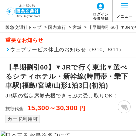
ログイン
メニュー
会員登録
>
>
>
阪急交通社トップ
国内旅行
宮城
【早期割引60】▼JR
アイコン
説明
重要なお知らせ
往路出発空港（駅）から復路到着空港
ウェブサービス休止のお知らせ（8/10、8/11）
添乗員同行
（駅）まで同行します。
【早期割引60】▼JRで行く東北▼選べ
現地添乗員同
現地到着空港（駅）から最終日出発空港
行
（駅）まで添乗員が同行します。
るシティホテル・新幹線(時間帯・乗下
車駅)福島/宮城/山形1泊3日(初泊)
バスガイド乗
バスガイドが乗務し、車内での観光案内
務
JR駅の指定席券売機できっぷの受け取りOK！
があります。
15,300～30,300
円
旅行代金
新コース
初登場のコースです。
カード利用可
ユネスコに登録されている文化遺産や自
世界遺産
然遺産を訪ねるコースです。