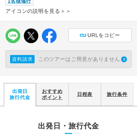
1名様催行
アイコンの説明を見る＞＞
利用航空会社が指定なので、ご出発の計
航空会社指定
画にとても便利です。
ご紹介するホテルを指定したコースで
ホテル指定
URLをコピー
す。
おひとり様バ
おひとり様でバス席を2席利⽤できま
ス2席利用
このツアーはご用意がありません
す。
資料請求
出発日
おすすめ
日程表
旅行条件
旅行代金
ポイント
出発日・旅行代金