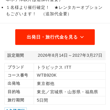
１名様より催行確定！ ★レンタカーオプション
1名様から出発可能な個人型プランで
1名様催行
す。
もございます！ （追加代金要）
2名様から出発可能な個人型プランで
2名様催行
す。
出発日・旅行代金を見る
おひとり様参
おひとり様限定でご参加いただけるコー
加限定
スです。
2026年8月14日～2027年3月27日
設定期間
1名様1室同代
1名様1室利用でも追加料金がかからない
金
コースです。
ブランド
トラピックス ITT
ご夫婦限定でご参加いただけるコースで
WTB920K
コース番号
ご夫婦限定
す。
出発地
東京都他
女性限定でご参加いただけるコースで
女性限定
目的地
東北／宮城県・山形県・福島県
す。
旅行期間
5日間
ご参加にあたり年齢に制限があるコース
年齢制限あり
です。