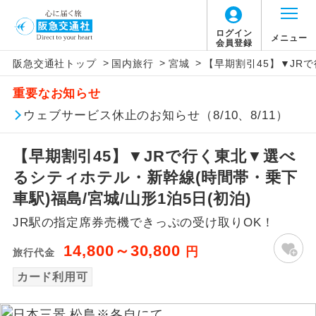
ログイン
メニュー
会員登録
>
>
>
阪急交通社トップ
国内旅行
宮城
【早期割引45】▼JR
アイコン
説明
重要なお知らせ
往路出発空港（駅）から復路到着空港
ウェブサービス休止のお知らせ（8/10、8/11）
添乗員同行
（駅）まで同行します。
【早期割引45】▼JRで行く東北▼選べ
現地添乗員同
現地到着空港（駅）から最終日出発空港
行
（駅）まで添乗員が同行します。
るシティホテル・新幹線(時間帯・乗下
車駅)福島/宮城/山形1泊5日(初泊)
バスガイド乗
バスガイドが乗務し、車内での観光案内
務
JR駅の指定席券売機できっぷの受け取りOK！
があります。
14,800～30,800
円
旅行代金
新コース
初登場のコースです。
カード利用可
ユネスコに登録されている文化遺産や自
世界遺産
然遺産を訪ねるコースです。