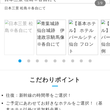
1
/
9
日本三景 松島※各自にて
絶景
絶景スポットに立ち寄るコースです。
温泉
温泉地にも宿泊するコースです。
ご宿泊ホテルに露天風呂が付いていま
露天風呂
す。
大浴場
ご宿泊ホテルに大浴場が付いています。
全てのお食事が付いていますので、お食
全食事付き
事の心配はいりません。（機内食を除
く）
こだわりポイント
お部屋にてゆっくりとお召し上がりいた
お部屋食
だけます。
往復：新幹線の時間帯をご選択！
トラベルイヤ
周りの音を気にせず、ガイドさんの説明
ご予定にあわせてお好きなホテルをご選択！（基
ホン
をじっくり聞くことができます。
本ホテル以外は追加料金要）