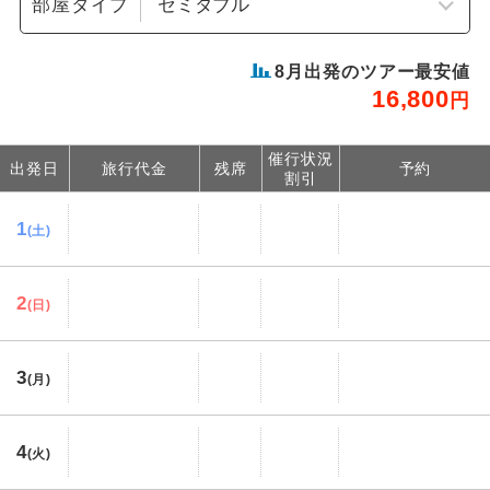
部屋タイプ
8
月出発のツアー最安値
16,800
円
催行状況
出発日
旅行代金
残席
予約
割引
1
(土)
2
(日)
3
(月)
4
(火)