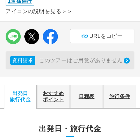
1名様催行
アイコンの説明を見る＞＞
利用航空会社が指定なので、ご出発の計
航空会社指定
画にとても便利です。
ご紹介するホテルを指定したコースで
ホテル指定
URLをコピー
す。
おひとり様バ
おひとり様でバス席を2席利⽤できま
ス2席利用
このツアーはご用意がありません
す。
資料請求
出発日
おすすめ
日程表
旅行条件
旅行代金
ポイント
出発日・旅行代金