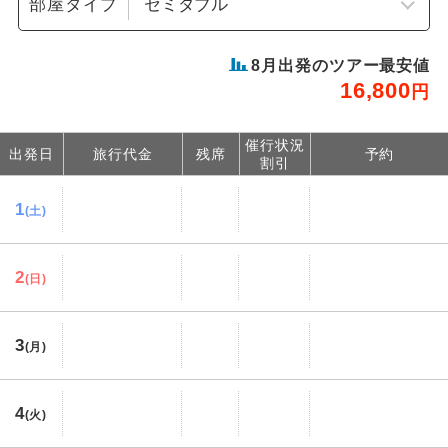
部屋タイプ
8
月出発のツアー最安値
16,800
円
催行状況
出発日
旅行代金
残席
予約
割引
1
(土)
2
(日)
3
(月)
4
(火)