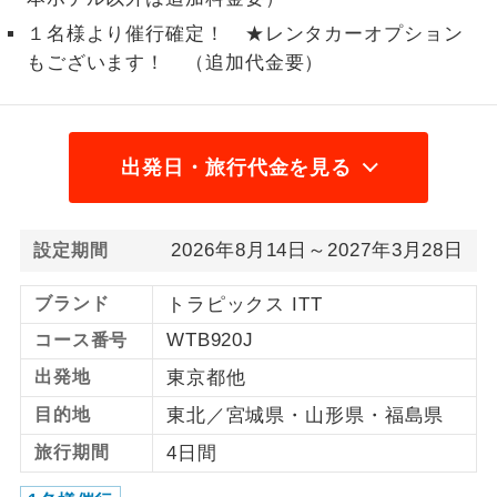
１名様より催行確定！ ★レンタカーオプション
1名様から出発可能な個人型プランで
1名様催行
す。
もございます！ （追加代金要）
2名様から出発可能な個人型プランで
2名様催行
す。
出発日・旅行代金を見る
おひとり様参
おひとり様限定でご参加いただけるコー
加限定
スです。
2026年8月14日～2027年3月28日
設定期間
1名様1室同代
1名様1室利用でも追加料金がかからない
金
コースです。
ブランド
トラピックス ITT
ご夫婦限定でご参加いただけるコースで
WTB920J
コース番号
ご夫婦限定
す。
出発地
東京都他
女性限定でご参加いただけるコースで
女性限定
目的地
東北／宮城県・山形県・福島県
す。
旅行期間
4日間
ご参加にあたり年齢に制限があるコース
年齢制限あり
です。