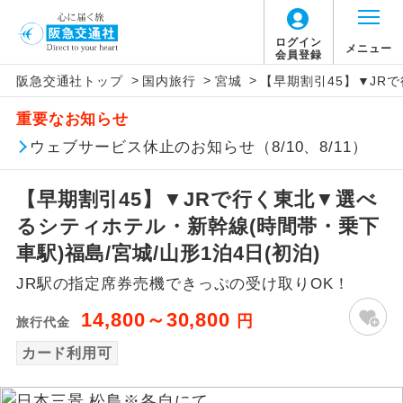
ログイン
メニュー
会員登録
>
>
>
阪急交通社トップ
国内旅行
宮城
【早期割引45】▼JR
アイコン
説明
重要なお知らせ
往路出発空港（駅）から復路到着空港
ウェブサービス休止のお知らせ（8/10、8/11）
添乗員同行
（駅）まで同行します。
【早期割引45】▼JRで行く東北▼選べ
現地添乗員同
現地到着空港（駅）から最終日出発空港
行
（駅）まで添乗員が同行します。
るシティホテル・新幹線(時間帯・乗下
車駅)福島/宮城/山形1泊4日(初泊)
バスガイド乗
バスガイドが乗務し、車内での観光案内
務
JR駅の指定席券売機できっぷの受け取りOK！
があります。
14,800～30,800
円
旅行代金
新コース
初登場のコースです。
カード利用可
ユネスコに登録されている文化遺産や自
世界遺産
然遺産を訪ねるコースです。