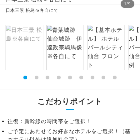
1
/
9
日本三景 松島※各自にて
絶景
絶景スポットに立ち寄るコースです。
温泉
温泉地にも宿泊するコースです。
ご宿泊ホテルに露天風呂が付いていま
露天風呂
す。
大浴場
ご宿泊ホテルに大浴場が付いています。
全てのお食事が付いていますので、お食
全食事付き
事の心配はいりません。（機内食を除
く）
こだわりポイント
お部屋にてゆっくりとお召し上がりいた
お部屋食
だけます。
往復：新幹線の時間帯をご選択！
トラベルイヤ
周りの音を気にせず、ガイドさんの説明
ご予定にあわせてお好きなホテルをご選択！（基
ホン
をじっくり聞くことができます。
本ホテル以外は追加料金要）