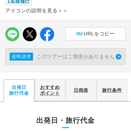
1名様催行
アイコンの説明を見る＞＞
利用航空会社が指定なので、ご出発の計
航空会社指定
画にとても便利です。
ご紹介するホテルを指定したコースで
ホテル指定
URLをコピー
す。
おひとり様バ
おひとり様でバス席を2席利⽤できま
ス2席利用
このツアーはご用意がありません
す。
資料請求
出発日
おすすめ
日程表
旅行条件
旅行代金
ポイント
出発日・旅行代金