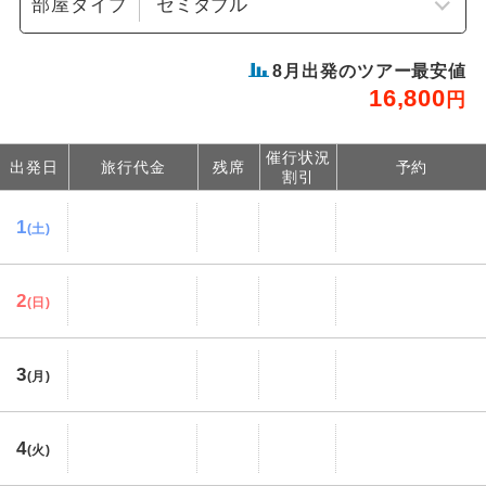
部屋タイプ
8
月出発のツアー最安値
16,800
円
催行状況
出発日
旅行代金
残席
予約
割引
1
(土)
2
(日)
3
(月)
4
(火)