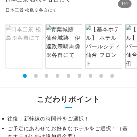
1
/
9
日本三景 松島※各自にて
絶景
絶景スポットに立ち寄るコースです。
温泉
温泉地にも宿泊するコースです。
ご宿泊ホテルに露天風呂が付いていま
露天風呂
す。
大浴場
ご宿泊ホテルに大浴場が付いています。
全てのお食事が付いていますので、お食
全食事付き
事の心配はいりません。（機内食を除
く）
こだわりポイント
お部屋にてゆっくりとお召し上がりいた
お部屋食
だけます。
往復：新幹線の時間帯をご選択！
トラベルイヤ
周りの音を気にせず、ガイドさんの説明
ご予定にあわせてお好きなホテルをご選択！（基
ホン
をじっくり聞くことができます。
本ホテル以外は追加料金要）