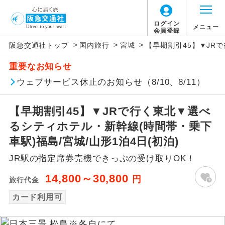
ログイン
メニュー
会員登録
>
>
>
阪急交通社トップ
国内旅行
宮城
【早期割引45】▼JR
アイコン
説明
重要なお知らせ
往路出発空港（駅）から復路到着空港
ウェブサービス休止のお知らせ（8/10、8/11）
添乗員同行
（駅）まで同行します。
【早期割引45】▼JRで行く東北▼選べ
現地添乗員同
現地到着空港（駅）から最終日出発空港
行
（駅）まで添乗員が同行します。
るシティホテル・新幹線(時間帯・乗下
車駅)福島/宮城/山形1泊4日(初泊)
バスガイド乗
バスガイドが乗務し、車内での観光案内
務
JR駅の指定席券売機できっぷの受け取りOK！
があります。
14,800～30,800
円
旅行代金
新コース
初登場のコースです。
カード利用可
ユネスコに登録されている文化遺産や自
世界遺産
然遺産を訪ねるコースです。