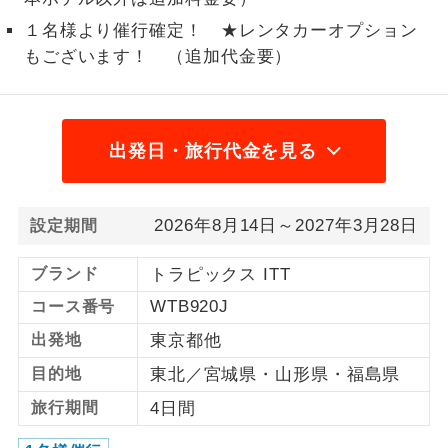
１名様より催行確定！ ★レンタカーオプション
1名様から出発可能な個人型プランで
1名様催行
す。
もございます！ （追加代金要）
2名様から出発可能な個人型プランで
2名様催行
す。
出発日・旅行代金を見る
おひとり様参
おひとり様限定でご参加いただけるコー
加限定
スです。
2026年8月14日～2027年3月28日
設定期間
1名様1室同代
1名様1室利用でも追加料金がかからない
金
コースです。
ブランド
トラピックス ITT
ご夫婦限定でご参加いただけるコースで
WTB920J
コース番号
ご夫婦限定
す。
出発地
東京都他
女性限定でご参加いただけるコースで
女性限定
目的地
東北／宮城県・山形県・福島県
す。
旅行期間
4日間
ご参加にあたり年齢に制限があるコース
年齢制限あり
です。