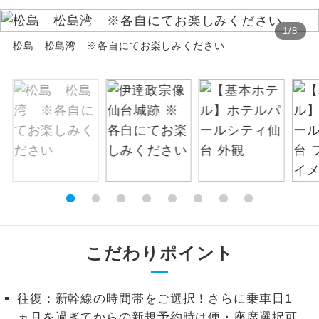
絶景
絶景スポットに立ち寄るコースです。
1
/
8
松島 松島湾 ※各自にてお楽しみください
温泉
温泉地にも宿泊するコースです。
ご宿泊ホテルに露天風呂が付いていま
露天風呂
す。
大浴場
ご宿泊ホテルに大浴場が付いています。
全てのお食事が付いていますので、お食
全食事付き
事の心配はいりません。（機内食を除
く）
お部屋にてゆっくりとお召し上がりいた
こだわりポイント
お部屋食
だけます。
トラベルイヤ
周りの音を気にせず、ガイドさんの説明
往復：新幹線の時間帯をご選択！さらに乗車日1
ホン
をじっくり聞くことができます。
ヵ月を過ぎてからの新規予約時は便・座席選択可