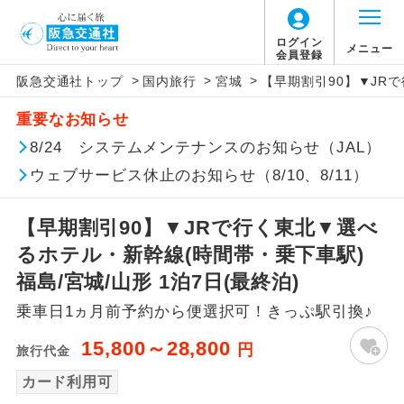
ログイン
メニュー
会員登録
>
>
>
阪急交通社トップ
国内旅行
宮城
【早期割引90】▼JRで
アイコン
説明
重要なお知らせ
往路出発空港（駅）から復路到着空港
8/24 システムメンテナンスのお知らせ（JAL）
添乗員同行
（駅）まで同行します。
ウェブサービス休止のお知らせ（8/10、8/11）
現地添乗員同
現地到着空港（駅）から最終日出発空港
行
（駅）まで添乗員が同行します。
【早期割引90】▼JRで行く東北▼選べ
るホテル・新幹線(時間帯・乗下車駅)
バスガイド乗
バスガイドが乗務し、車内での観光案内
福島/宮城/山形 1泊7日(最終泊)
務
があります。
乗車日1ヵ月前予約から便選択可！きっぷ駅引換♪
新コース
初登場のコースです。
15,800～28,800
円
旅行代金
ユネスコに登録されている文化遺産や自
カード利用可
世界遺産
然遺産を訪ねるコースです。