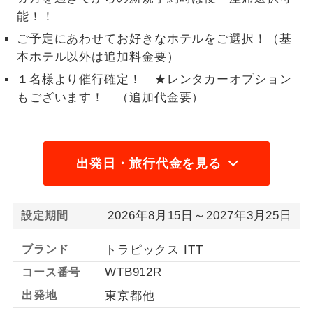
能！！
1名様から出発可能な個人型プランで
1名様催行
す。
ご予定にあわせてお好きなホテルをご選択！（基
本ホテル以外は追加料金要）
2名様から出発可能な個人型プランで
2名様催行
１名様より催行確定！ ★レンタカーオプション
す。
もございます！ （追加代金要）
おひとり様参
おひとり様限定でご参加いただけるコー
加限定
スです。
出発日・旅行代金を見る
1名様1室同代
1名様1室利用でも追加料金がかからない
金
コースです。
ご夫婦限定でご参加いただけるコースで
2026年8月15日～2027年3月25日
ご夫婦限定
設定期間
す。
ブランド
トラピックス ITT
女性限定でご参加いただけるコースで
女性限定
す。
WTB912R
コース番号
出発地
東京都他
ご参加にあたり年齢に制限があるコース
年齢制限あり
です。