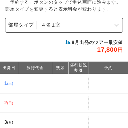
「予約する」ボタンのタップで申込画面に進みます。
部屋タイプを変更すると表示料金が変わります。
部屋タイプ
8
月出発のツアー最安値
17,800
円
催行状況
出発日
旅行代金
残席
予約
割引
1
(土)
2
(日)
3
(月)