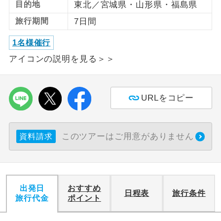
目的地
東北／宮城県・山形県・福島県
旅行期間
7日間
利用航空会社が指定なので、ご出発の計
航空会社指定
画にとても便利です。
1名様催行
ご紹介するホテルを指定したコースで
ホテル指定
アイコンの説明を見る＞＞
す。
おひとり様バ
おひとり様でバス席を2席利⽤できま
ス2席利用
す。
URLをコピー
このツアーはご用意がありません
資料請求
出発日
おすすめ
日程表
旅行条件
旅行代金
ポイント