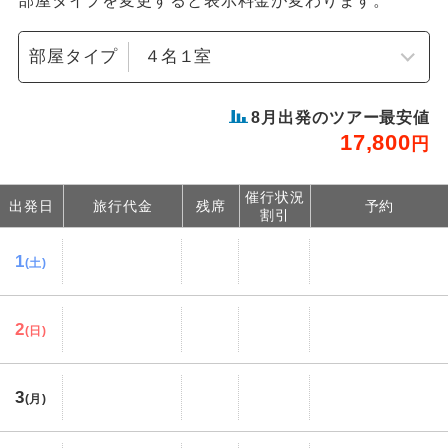
部屋タイプを変更すると表示料金が変わります。
部屋タイプ
8
月出発のツアー最安値
17,800
円
催行状況
出発日
旅行代金
残席
予約
割引
1
(土)
2
(日)
3
(月)