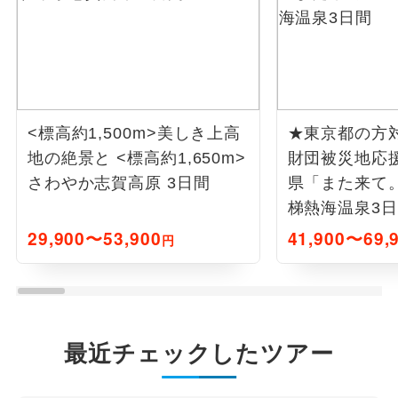
<標高約1,500m>美しき上高
★東京都の方
地の絶景と <標高約1,650m>
財団被災地応
さわやか志賀高原 3日間
県「また来て
梯熱海温泉3
29,900〜53,900
41,900〜69,
円
最近チェックしたツアー