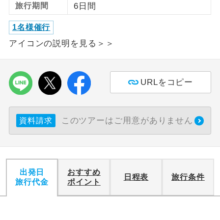
旅行期間
6日間
利用航空会社が指定なので、ご出発の計
航空会社指定
1名様催行
画にとても便利です。
アイコンの説明を見る＞＞
ご紹介するホテルを指定したコースで
ホテル指定
す。
URLをコピー
おひとり様バ
おひとり様でバス席を2席利⽤できま
ス2席利用
す。
このツアーはご用意がありません
資料請求
出発日
おすすめ
日程表
旅行条件
旅行代金
ポイント