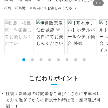
1
/
8
松島 松島湾 ※各自にてお楽しみください
絶景
絶景スポットに立ち寄るコースです。
温泉
温泉地にも宿泊するコースです。
ご宿泊ホテルに露天風呂が付いていま
露天風呂
す。
大浴場
ご宿泊ホテルに大浴場が付いています。
全てのお食事が付いていますので、お食
全食事付き
事の心配はいりません。（機内食を除
く）
こだわりポイント
お部屋にてゆっくりとお召し上がりいた
お部屋食
だけます。
往復：新幹線の時間帯をご選択！さらに乗車日1
トラベルイヤ
ヵ月を過ぎてからの新規予約時は便・座席選択可
周りの音を気にせず、ガイドさんの説明
ホン
をじっくり聞くことができます。
能！！