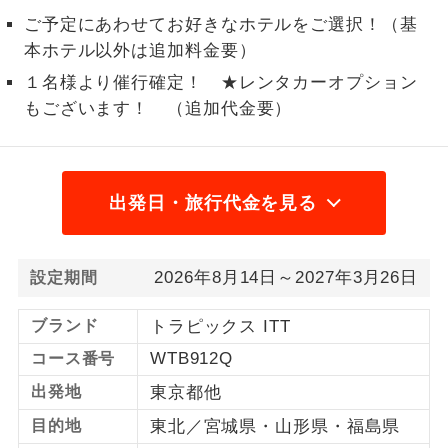
ご予定にあわせてお好きなホテルをご選択！（基
1名様から出発可能な個人型プランで
1名様催行
本ホテル以外は追加料金要）
す。
１名様より催行確定！ ★レンタカーオプション
2名様から出発可能な個人型プランで
2名様催行
もございます！ （追加代金要）
す。
おひとり様参
おひとり様限定でご参加いただけるコー
加限定
スです。
出発日・旅行代金を見る
1名様1室同代
1名様1室利用でも追加料金がかからない
金
コースです。
2026年8月14日～2027年3月26日
設定期間
ご夫婦限定でご参加いただけるコースで
ご夫婦限定
す。
ブランド
トラピックス ITT
WTB912Q
コース番号
女性限定でご参加いただけるコースで
女性限定
す。
出発地
東京都他
目的地
東北／宮城県・山形県・福島県
ご参加にあたり年齢に制限があるコース
年齢制限あり
です。