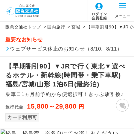
ログイン
メニュー
会員登録
>
>
>
阪急交通社トップ
国内旅行
宮城
【早期割引90】▼JRで
アイコン
説明
重要なお知らせ
往路出発空港（駅）から復路到着空港
ウェブサービス休止のお知らせ（8/10、8/11）
添乗員同行
（駅）まで同行します。
【早期割引90】▼JRで行く東北▼選べ
現地添乗員同
現地到着空港（駅）から最終日出発空港
行
（駅）まで添乗員が同行します。
るホテル・新幹線(時間帯・乗下車駅)
福島/宮城/山形 1泊6日(最終泊)
バスガイド乗
バスガイドが乗務し、車内での観光案内
務
乗車日1ヵ月前予約から便選択可！きっぷ駅引換♪
があります。
15,800～29,800
円
旅行代金
新コース
初登場のコースです。
カード利用可
ユネスコに登録されている文化遺産や自
世界遺産
然遺産を訪ねるコースです。