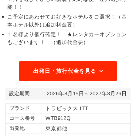
能！！
1名様から出発可能な個人型プランで
1名様催行
す。
ご予定にあわせてお好きなホテルをご選択！（基
本ホテル以外は追加料金要）
2名様から出発可能な個人型プランで
2名様催行
１名様より催行確定！ ★レンタカーオプション
す。
もございます！ （追加代金要）
おひとり様参
おひとり様限定でご参加いただけるコー
加限定
スです。
出発日・旅行代金を見る
1名様1室同代
1名様1室利用でも追加料金がかからない
金
コースです。
ご夫婦限定でご参加いただけるコースで
2026年8月15日～2027年3月26日
ご夫婦限定
設定期間
す。
ブランド
トラピックス ITT
女性限定でご参加いただけるコースで
女性限定
す。
WTB912Q
コース番号
出発地
東京都他
ご参加にあたり年齢に制限があるコース
年齢制限あり
です。