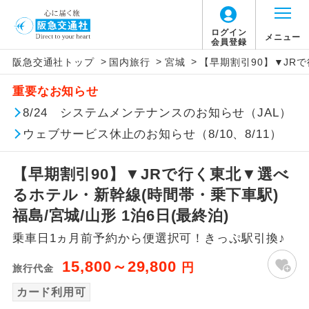
ログイン
メニュー
会員登録
>
>
>
阪急交通社トップ
国内旅行
宮城
【早期割引90】▼JRで
アイコン
説明
重要なお知らせ
往路出発空港（駅）から復路到着空港
8/24 システムメンテナンスのお知らせ（JAL）
添乗員同行
（駅）まで同行します。
ウェブサービス休止のお知らせ（8/10、8/11）
現地添乗員同
現地到着空港（駅）から最終日出発空港
行
（駅）まで添乗員が同行します。
【早期割引90】▼JRで行く東北▼選べ
るホテル・新幹線(時間帯・乗下車駅)
バスガイド乗
バスガイドが乗務し、車内での観光案内
福島/宮城/山形 1泊6日(最終泊)
務
があります。
乗車日1ヵ月前予約から便選択可！きっぷ駅引換♪
新コース
初登場のコースです。
15,800～29,800
円
旅行代金
ユネスコに登録されている文化遺産や自
カード利用可
世界遺産
然遺産を訪ねるコースです。