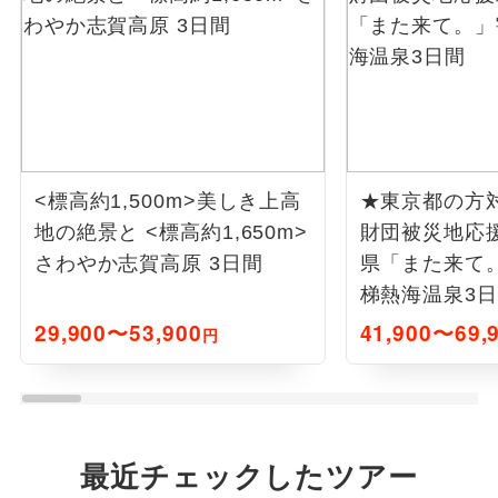
<標高約1,500m>美しき上高
★東京都の方
地の絶景と <標高約1,650m>
財団被災地応
さわやか志賀高原 3日間
県「また来て
梯熱海温泉3
29,900〜53,900
41,900〜69,
円
最近チェックしたツアー