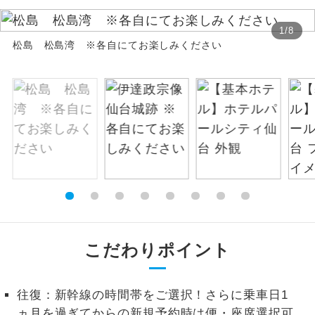
絶景
絶景スポットに立ち寄るコースです。
1
/
8
松島 松島湾 ※各自にてお楽しみください
温泉
温泉地にも宿泊するコースです。
ご宿泊ホテルに露天風呂が付いていま
露天風呂
す。
大浴場
ご宿泊ホテルに大浴場が付いています。
全てのお食事が付いていますので、お食
全食事付き
事の心配はいりません。（機内食を除
く）
お部屋にてゆっくりとお召し上がりいた
こだわりポイント
お部屋食
だけます。
トラベルイヤ
周りの音を気にせず、ガイドさんの説明
往復：新幹線の時間帯をご選択！さらに乗車日1
ホン
をじっくり聞くことができます。
ヵ月を過ぎてからの新規予約時は便・座席選択可