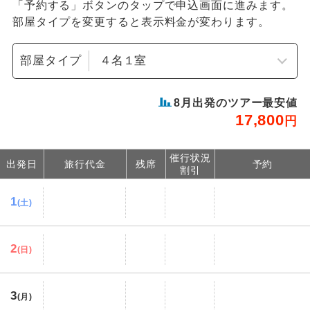
「予約する」ボタンのタップで申込画面に進みます。
部屋タイプを変更すると表示料金が変わります。
部屋タイプ
8
月出発のツアー最安値
17,800
円
催行状況
出発日
旅行代金
残席
予約
割引
1
(土)
2
(日)
3
(月)