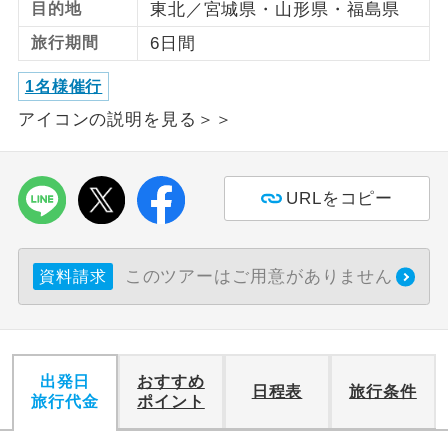
目的地
東北／宮城県・山形県・福島県
旅行期間
6日間
利用航空会社が指定なので、ご出発の計
航空会社指定
画にとても便利です。
1名様催行
ご紹介するホテルを指定したコースで
ホテル指定
アイコンの説明を見る＞＞
す。
おひとり様バ
おひとり様でバス席を2席利⽤できま
ス2席利用
す。
URLをコピー
このツアーはご用意がありません
資料請求
出発日
おすすめ
日程表
旅行条件
旅行代金
ポイント