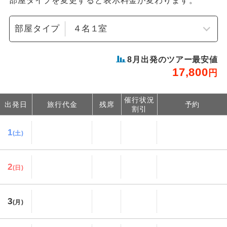
部屋タイプを変更すると表示料金が変わります。
部屋タイプ
8
月出発のツアー最安値
17,800
円
催行状況
出発日
旅行代金
残席
予約
割引
1
(土)
2
(日)
3
(月)