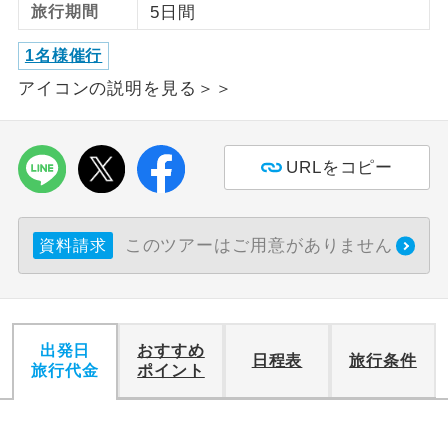
旅行期間
5日間
利用航空会社が指定なので、ご出発の計
航空会社指定
1名様催行
画にとても便利です。
アイコンの説明を見る＞＞
ご紹介するホテルを指定したコースで
ホテル指定
す。
URLをコピー
おひとり様バ
おひとり様でバス席を2席利⽤できま
ス2席利用
す。
このツアーはご用意がありません
資料請求
出発日
おすすめ
日程表
旅行条件
旅行代金
ポイント