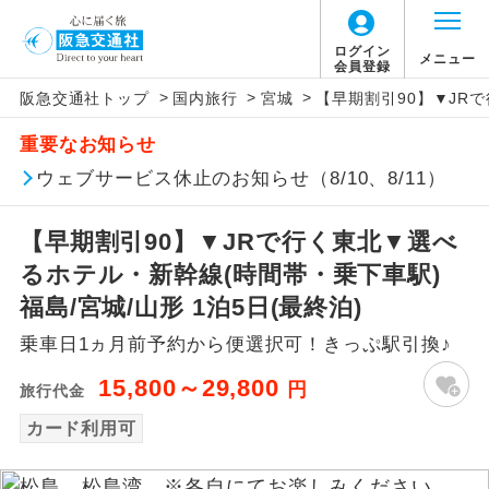
ログイン
メニュー
会員登録
>
>
>
阪急交通社トップ
国内旅行
宮城
【早期割引90】▼JRで
アイコン
説明
重要なお知らせ
往路出発空港（駅）から復路到着空港
ウェブサービス休止のお知らせ（8/10、8/11）
添乗員同行
（駅）まで同行します。
【早期割引90】▼JRで行く東北▼選べ
現地添乗員同
現地到着空港（駅）から最終日出発空港
行
（駅）まで添乗員が同行します。
るホテル・新幹線(時間帯・乗下車駅)
福島/宮城/山形 1泊5日(最終泊)
バスガイド乗
バスガイドが乗務し、車内での観光案内
務
乗車日1ヵ月前予約から便選択可！きっぷ駅引換♪
があります。
15,800～29,800
円
旅行代金
新コース
初登場のコースです。
カード利用可
ユネスコに登録されている文化遺産や自
世界遺産
然遺産を訪ねるコースです。