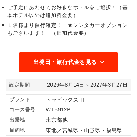
ご予定にあわせてお好きなホテルをご選択！（基
1名様から出発可能な個人型プランで
1名様催行
本ホテル以外は追加料金要）
す。
１名様より催行確定！ ★レンタカーオプション
2名様から出発可能な個人型プランで
2名様催行
もございます！ （追加代金要）
す。
おひとり様参
おひとり様限定でご参加いただけるコー
加限定
スです。
出発日・旅行代金を見る
1名様1室同代
1名様1室利用でも追加料金がかからない
金
コースです。
2026年8月14日～2027年3月27日
設定期間
ご夫婦限定でご参加いただけるコースで
ご夫婦限定
す。
ブランド
トラピックス ITT
WTB912P
コース番号
女性限定でご参加いただけるコースで
女性限定
す。
出発地
東京都他
目的地
東北／宮城県・山形県・福島県
ご参加にあたり年齢に制限があるコース
年齢制限あり
です。