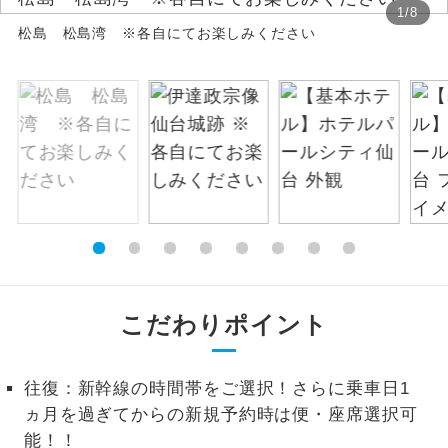
1
/
8
松島 松島湾 ※各自にてお楽しみください
絶景
絶景スポットに立ち寄るコースです。
温泉
温泉地にも宿泊するコースです。
ご宿泊ホテルに露天風呂が付いていま
露天風呂
す。
大浴場
ご宿泊ホテルに大浴場が付いています。
全てのお食事が付いていますので、お食
全食事付き
事の心配はいりません。（機内食を除
く）
こだわりポイント
お部屋にてゆっくりとお召し上がりいた
お部屋食
だけます。
往復：新幹線の時間帯をご選択！さらに乗車日1
トラベルイヤ
ヵ月を過ぎてからの新規予約時は便・座席選択可
周りの音を気にせず、ガイドさんの説明
ホン
をじっくり聞くことができます。
能！！