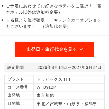
ご予定にあわせてお好きなホテルをご選択！（基
1名様から出発可能な個人型プランで
1名様催行
本ホテル以外は追加料金要）
す。
１名様より催行確定！ ★レンタカーオプション
2名様から出発可能な個人型プランで
2名様催行
もございます！ （追加代金要）
す。
おひとり様参
おひとり様限定でご参加いただけるコー
加限定
スです。
出発日・旅行代金を見る
1名様1室同代
1名様1室利用でも追加料金がかからない
金
コースです。
2026年8月14日～2027年3月27日
設定期間
ご夫婦限定でご参加いただけるコースで
ご夫婦限定
す。
ブランド
トラピックス ITT
WTB912P
コース番号
女性限定でご参加いただけるコースで
女性限定
す。
出発地
東京都他
目的地
東北／宮城県・山形県・福島県
ご参加にあたり年齢に制限があるコース
年齢制限あり
です。