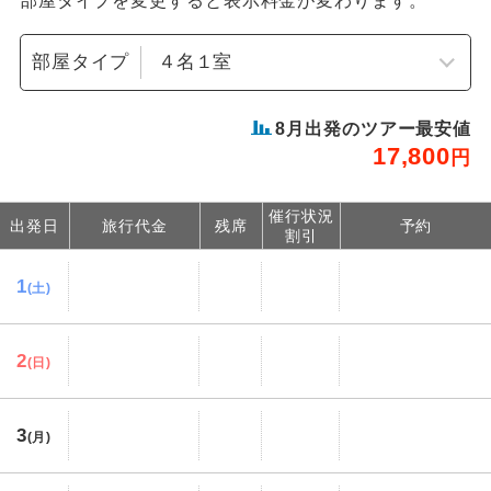
部屋タイプを変更すると表示料金が変わります。
部屋タイプ
8
月出発のツアー最安値
17,800
円
催行状況
出発日
旅行代金
残席
予約
割引
1
(土)
2
(日)
3
(月)