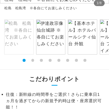
1
/
8
松島 松島湾 ※各自にてお楽しみください
絶景
絶景スポットに立ち寄るコースです。
温泉
温泉地にも宿泊するコースです。
ご宿泊ホテルに露天風呂が付いていま
露天風呂
す。
大浴場
ご宿泊ホテルに大浴場が付いています。
全てのお食事が付いていますので、お食
全食事付き
事の心配はいりません。（機内食を除
く）
こだわりポイント
お部屋にてゆっくりとお召し上がりいた
お部屋食
だけます。
往復：新幹線の時間帯をご選択！さらに乗車日1
トラベルイヤ
ヵ月を過ぎてからの新規予約時は便・座席選択可
周りの音を気にせず、ガイドさんの説明
ホン
をじっくり聞くことができます。
能！！