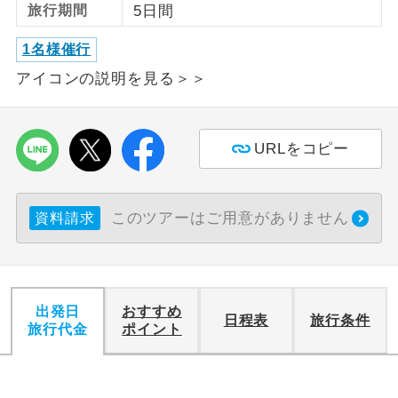
旅行期間
5日間
利用航空会社が指定なので、ご出発の計
航空会社指定
1名様催行
画にとても便利です。
アイコンの説明を見る＞＞
ご紹介するホテルを指定したコースで
ホテル指定
す。
URLをコピー
おひとり様バ
おひとり様でバス席を2席利⽤できま
ス2席利用
す。
このツアーはご用意がありません
資料請求
出発日
おすすめ
日程表
旅行条件
旅行代金
ポイント