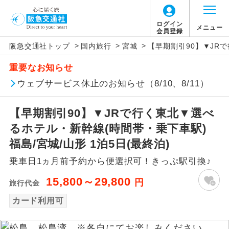
ログイン
メニュー
会員登録
>
>
>
阪急交通社トップ
国内旅行
宮城
【早期割引90】▼JRで
アイコン
説明
重要なお知らせ
往路出発空港（駅）から復路到着空港
ウェブサービス休止のお知らせ（8/10、8/11）
添乗員同行
（駅）まで同行します。
【早期割引90】▼JRで行く東北▼選べ
現地添乗員同
現地到着空港（駅）から最終日出発空港
行
（駅）まで添乗員が同行します。
るホテル・新幹線(時間帯・乗下車駅)
福島/宮城/山形 1泊5日(最終泊)
バスガイド乗
バスガイドが乗務し、車内での観光案内
務
乗車日1ヵ月前予約から便選択可！きっぷ駅引換♪
があります。
15,800～29,800
円
旅行代金
新コース
初登場のコースです。
カード利用可
ユネスコに登録されている文化遺産や自
世界遺産
然遺産を訪ねるコースです。