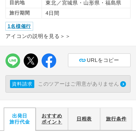
目的地
東北／宮城県・山形県・福島県
旅行期間
4日間
利用航空会社が指定なので、ご出発の計
航空会社指定
画にとても便利です。
1名様催行
ご紹介するホテルを指定したコースで
ホテル指定
アイコンの説明を見る＞＞
す。
おひとり様バ
おひとり様でバス席を2席利⽤できま
ス2席利用
す。
URLをコピー
このツアーはご用意がありません
資料請求
出発日
おすすめ
日程表
旅行条件
旅行代金
ポイント