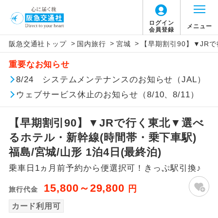
ログイン
メニュー
会員登録
>
>
>
阪急交通社トップ
国内旅行
宮城
【早期割引90】▼JRで
アイコン
説明
重要なお知らせ
往路出発空港（駅）から復路到着空港
8/24 システムメンテナンスのお知らせ（JAL）
添乗員同行
（駅）まで同行します。
ウェブサービス休止のお知らせ（8/10、8/11）
現地添乗員同
現地到着空港（駅）から最終日出発空港
行
（駅）まで添乗員が同行します。
【早期割引90】▼JRで行く東北▼選べ
るホテル・新幹線(時間帯・乗下車駅)
バスガイド乗
バスガイドが乗務し、車内での観光案内
福島/宮城/山形 1泊4日(最終泊)
務
があります。
乗車日1ヵ月前予約から便選択可！きっぷ駅引換♪
新コース
初登場のコースです。
15,800～29,800
円
旅行代金
ユネスコに登録されている文化遺産や自
カード利用可
世界遺産
然遺産を訪ねるコースです。