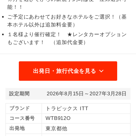
能！！
1名様から出発可能な個人型プランで
1名様催行
す。
ご予定にあわせてお好きなホテルをご選択！（基
本ホテル以外は追加料金要）
2名様から出発可能な個人型プランで
2名様催行
１名様より催行確定！ ★レンタカーオプション
す。
もございます！ （追加代金要）
おひとり様参
おひとり様限定でご参加いただけるコー
加限定
スです。
出発日・旅行代金を見る
1名様1室同代
1名様1室利用でも追加料金がかからない
金
コースです。
ご夫婦限定でご参加いただけるコースで
2026年8月15日～2027年3月28日
ご夫婦限定
設定期間
す。
ブランド
トラピックス ITT
女性限定でご参加いただけるコースで
女性限定
す。
WTB912O
コース番号
出発地
東京都他
ご参加にあたり年齢に制限があるコース
年齢制限あり
です。