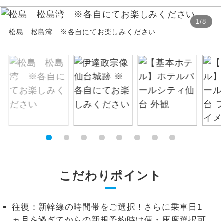
絶景
絶景スポットに立ち寄るコースです。
1
/
8
松島 松島湾 ※各自にてお楽しみください
温泉
温泉地にも宿泊するコースです。
ご宿泊ホテルに露天風呂が付いていま
露天風呂
す。
大浴場
ご宿泊ホテルに大浴場が付いています。
全てのお食事が付いていますので、お食
全食事付き
事の心配はいりません。（機内食を除
く）
お部屋にてゆっくりとお召し上がりいた
こだわりポイント
お部屋食
だけます。
トラベルイヤ
周りの音を気にせず、ガイドさんの説明
往復：新幹線の時間帯をご選択！さらに乗車日1
ホン
をじっくり聞くことができます。
ヵ月を過ぎてからの新規予約時は便・座席選択可