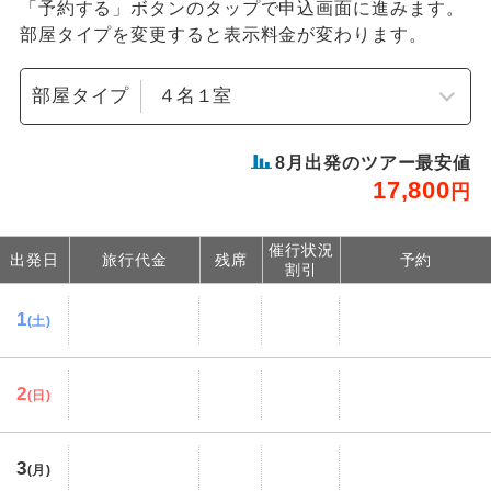
「予約する」ボタンのタップで申込画面に進みます。
部屋タイプを変更すると表示料金が変わります。
部屋タイプ
8
月出発のツアー最安値
17,800
円
催行状況
出発日
旅行代金
残席
予約
割引
1
(土)
2
(日)
3
(月)