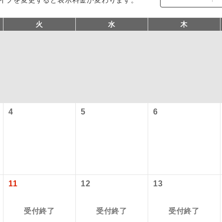
火
水
木
4
5
6
コン
説明
往路出発空港（駅）から復路到着空港（駅）ま
同行
す。
現地到着空港（駅）から最終日出発空港（駅）
11
12
13
員同行
同行します。
受付終了
受付終了
受付終了
バスガイドが乗務し、車内での観光案内があり
ド乗務