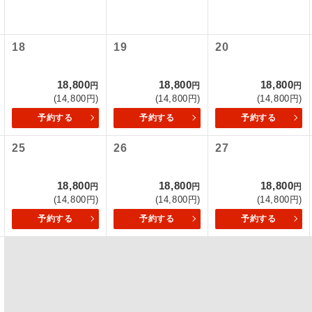
初登場のコースです。
ース
18
19
20
ユネスコに登録されている文化遺産や自然遺産
遺産
スです。
18,800
18,800
18,800
円
円
円
(14,800円)
(14,800円)
(14,800円)
絶景スポットに立ち寄るコースです。
景
予約する
予約する
予約する
温泉地にも宿泊するコースです。
泉
25
26
27
ご宿泊ホテルに露天風呂が付いています。
風呂
18,800
18,800
18,800
円
円
円
(14,800円)
(14,800円)
(14,800円)
ご宿泊ホテルに大浴場が付いています。
場
予約する
予約する
予約する
全てのお食事が付いていますので、お食事の心
付き
ん。（機内食を除く）
お部屋にてゆっくりとお召し上がりいただけま
屋食