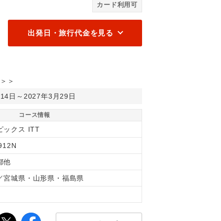
カード利用可
出発日・旅行代金を見る
＞＞
月14日～2027年3月29日
コース情報
ックス ITT
912N
都他
／宮城県・山形県・福島県
間