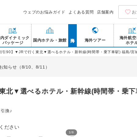
お
ウェブのお悩みガイド
よくある質問
店舗案内
海外
国内ダイナミック
海外航空
国内ホテル・旅館
海外ツアー
パッケージ
ホテ
割引90】▼JRで行く東北▼選べるホテル・新幹線(時間帯・乗下車駅) 福島/宮城/
らせ（8/10、8/11）
東北▼選べるホテル・新幹線(時間帯・乗下車
引換♪
1
/
8
伊達政宗像 仙台城跡 ※