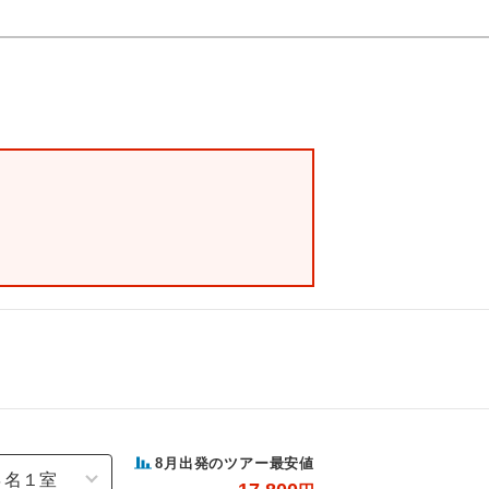
8
月出発のツアー最安値