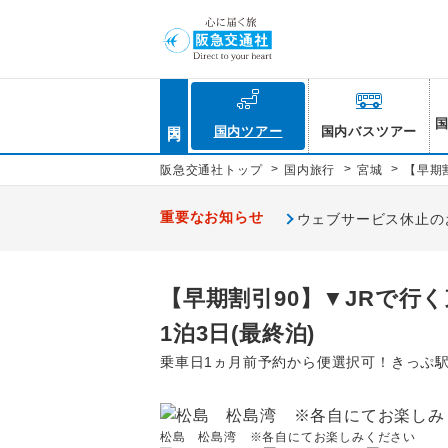
国内
国内ツアー
国内バスツアー
>
>
>
阪急交通社トップ
国内旅行
宮城
【早期
重要なお知らせ
ウェブサービス休止のお知
【早期割引90】▼JRで行く
1泊3日(最終泊)
乗車日1ヵ月前予約から便選択可！きっぷ駅
松島 松島湾 ※各自にてお楽しみください