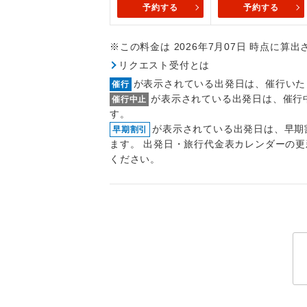
予約する
予約する
トラベル
※この料金は 2026年7月07日 時点に算
1名様
リクエスト受付とは
2名様
が表示されている出発日は、催行いた
催行
が表示されている出発日は、催行
催行中止
おひとり様
す。
が表示されている出発日は、早期
早期割引
1名様1
ます。 出発日・旅行代金表カレンダーの
ください。
ご夫婦
女性
年齢制
航空会