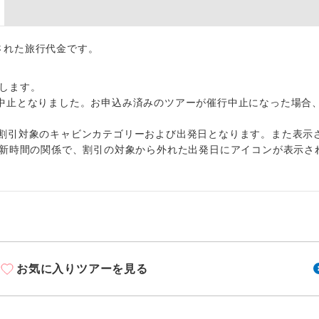
周りの音を気にせず、ガイドさんの説明をじっ
イヤホン
ができます。
出された旅行代金です。
1名様から出発可能な個人型プランです。
催行
2名様から出発可能な個人型プランです。
催行
します。
中止となりました。お申込み済みのツアーが催行中止になった場合
おひとり様限定でご参加いただけるコースです
参加限定
割引対象のキャビンカテゴリーおよび出発日となります。また表示
1名様1室利用でも追加料金がかからないコース
室同代金
更新時間の関係で、割引の対象から外れた出発日にアイコンが表示さ
ご夫婦限定でご参加いただけるコースです。
限定
女性限定でご参加いただけるコースです。
限定
ご参加にあたり年齢に制限があるコースです。
限あり
お気に入りツアーを見る
利用航空会社が指定なので、ご出発の計画にと
社指定
す。