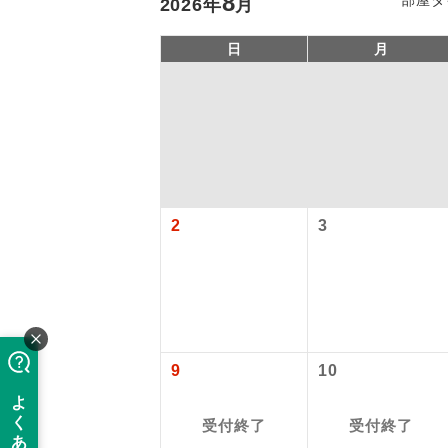
8
2026
年
月
日
月
2
3
アイ
添乗員
9
10
現地添乗
受付終了
受付終了
バスガイ