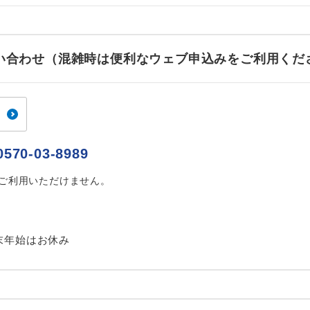
ご紹介するホテルを指定したコースです。
指定
おひとり様でバス席を2席利⽤できます。
ス2席利用
お問い合わせ（混雑時は便利なウェブ申込みをご利用くだ
0570-03-8989
はご利用いただけません。
末年始はお休み