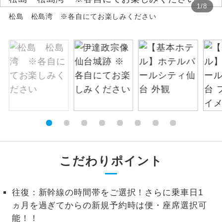
1
/
8
松島 松島湾 ※各自にてお楽しみください
絶景
絶景スポットに立ち寄るコースです。
温泉
温泉地にも宿泊するコースです。
ご宿泊ホテルに露天風呂が付いていま
露天風呂
す。
大浴場
ご宿泊ホテルに大浴場が付いています。
全てのお食事が付いていますので、お食
全食事付き
事の心配はいりません。（機内食を除
く）
こだわりポイント
お部屋にてゆっくりとお召し上がりいた
お部屋食
だけます。
往復：新幹線の時間帯をご選択！さらに乗車日1
トラベルイヤ
ヵ月を過ぎてからの新規予約時は便・座席選択可
周りの音を気にせず、ガイドさんの説明
ホン
をじっくり聞くことができます。
能！！