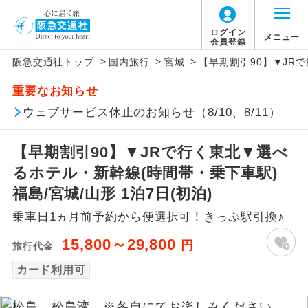
ログイン
メニュー
会員登録
>
>
>
阪急交通社トップ
国内旅行
宮城
【早期割引90】▼JRで
アイコン
説明
重要なお知らせ
往路出発空港（駅）から復路到着空港
ウェブサービス休止のお知らせ（8/10、8/11）
添乗員同行
（駅）まで同行します。
【早期割引90】▼JRで行く東北▼選べ
現地添乗員同
現地到着空港（駅）から最終日出発空港
行
（駅）まで添乗員が同行します。
るホテル・新幹線(時間帯・乗下車駅)
福島/宮城/山形 1泊7日(初泊)
バスガイド乗
バスガイドが乗務し、車内での観光案内
務
乗車日1ヵ月前予約から便選択可！きっぷ駅引換♪
があります。
15,800～29,800
円
旅行代金
新コース
初登場のコースです。
カード利用可
ユネスコに登録されている文化遺産や自
世界遺産
然遺産を訪ねるコースです。