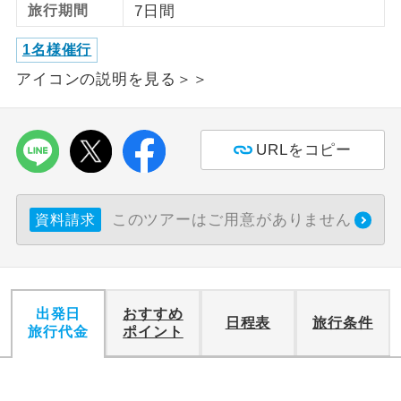
旅行期間
7日間
利用航空会社が指定なので、ご出発の計
航空会社指定
1名様催行
画にとても便利です。
アイコンの説明を見る＞＞
ご紹介するホテルを指定したコースで
ホテル指定
す。
URLをコピー
おひとり様バ
おひとり様でバス席を2席利⽤できま
ス2席利用
す。
このツアーはご用意がありません
資料請求
出発日
おすすめ
日程表
旅行条件
旅行代金
ポイント