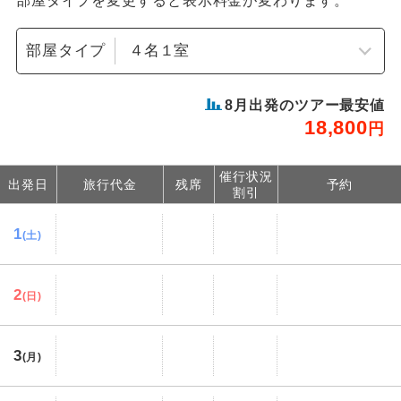
部屋タイプを変更すると表示料金が変わります。
部屋タイプ
8
月出発のツアー最安値
18,800
円
催行状況
出発日
旅行代金
残席
予約
割引
1
(土)
2
(日)
3
(月)