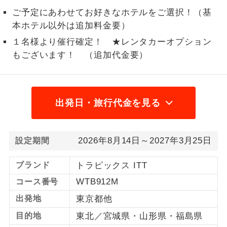
ご予定にあわせてお好きなホテルをご選択！（基
1名様から出発可能な個人型プランで
1名様催行
本ホテル以外は追加料金要）
す。
１名様より催行確定！ ★レンタカーオプション
2名様から出発可能な個人型プランで
2名様催行
もございます！ （追加代金要）
す。
おひとり様参
おひとり様限定でご参加いただけるコー
加限定
スです。
出発日・旅行代金を見る
1名様1室同代
1名様1室利用でも追加料金がかからない
金
コースです。
2026年8月14日～2027年3月25日
設定期間
ご夫婦限定でご参加いただけるコースで
ご夫婦限定
す。
ブランド
トラピックス ITT
WTB912M
コース番号
女性限定でご参加いただけるコースで
女性限定
す。
出発地
東京都他
目的地
東北／宮城県・山形県・福島県
ご参加にあたり年齢に制限があるコース
年齢制限あり
です。