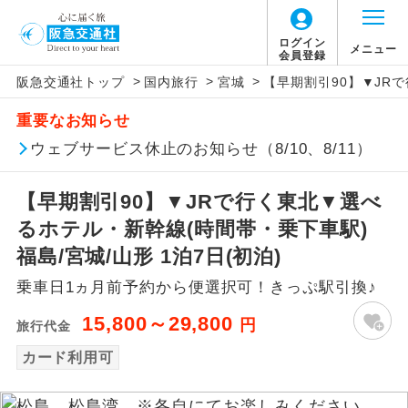
ログイン
メニュー
会員登録
>
>
>
阪急交通社トップ
国内旅行
宮城
【早期割引90】▼JRで
アイコン
説明
重要なお知らせ
往路出発空港（駅）から復路到着空港
ウェブサービス休止のお知らせ（8/10、8/11）
添乗員同行
（駅）まで同行します。
【早期割引90】▼JRで行く東北▼選べ
現地添乗員同
現地到着空港（駅）から最終日出発空港
行
（駅）まで添乗員が同行します。
るホテル・新幹線(時間帯・乗下車駅)
福島/宮城/山形 1泊7日(初泊)
バスガイド乗
バスガイドが乗務し、車内での観光案内
務
乗車日1ヵ月前予約から便選択可！きっぷ駅引換♪
があります。
15,800～29,800
円
旅行代金
新コース
初登場のコースです。
カード利用可
ユネスコに登録されている文化遺産や自
世界遺産
然遺産を訪ねるコースです。