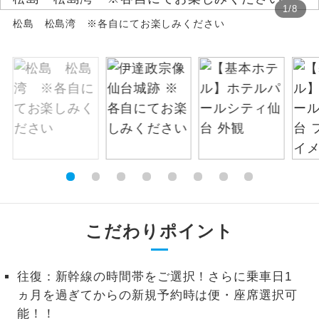
1
/
8
松島 松島湾 ※各自にてお楽しみください
絶景
絶景スポットに立ち寄るコースです。
温泉
温泉地にも宿泊するコースです。
ご宿泊ホテルに露天風呂が付いていま
露天風呂
す。
大浴場
ご宿泊ホテルに大浴場が付いています。
全てのお食事が付いていますので、お食
全食事付き
事の心配はいりません。（機内食を除
く）
こだわりポイント
お部屋にてゆっくりとお召し上がりいた
お部屋食
だけます。
往復：新幹線の時間帯をご選択！さらに乗車日1
トラベルイヤ
ヵ月を過ぎてからの新規予約時は便・座席選択可
周りの音を気にせず、ガイドさんの説明
ホン
をじっくり聞くことができます。
能！！