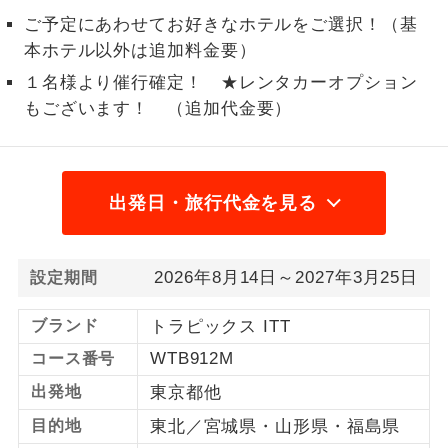
ご予定にあわせてお好きなホテルをご選択！（基
1名様から出発可能な個人型プランで
1名様催行
本ホテル以外は追加料金要）
す。
１名様より催行確定！ ★レンタカーオプション
2名様から出発可能な個人型プランで
2名様催行
もございます！ （追加代金要）
す。
おひとり様参
おひとり様限定でご参加いただけるコー
加限定
スです。
出発日・旅行代金を見る
1名様1室同代
1名様1室利用でも追加料金がかからない
金
コースです。
2026年8月14日～2027年3月25日
設定期間
ご夫婦限定でご参加いただけるコースで
ご夫婦限定
す。
ブランド
トラピックス ITT
WTB912M
コース番号
女性限定でご参加いただけるコースで
女性限定
す。
出発地
東京都他
目的地
東北／宮城県・山形県・福島県
ご参加にあたり年齢に制限があるコース
年齢制限あり
です。