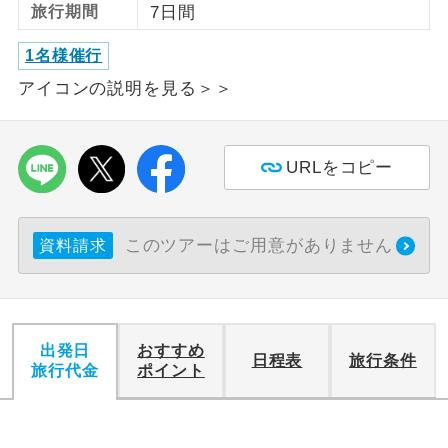
旅行期間
7日間
利用航空会社が指定なので、ご出発の計
航空会社指定
1名様催行
画にとても便利です。
アイコンの説明を見る＞＞
ご紹介するホテルを指定したコースで
ホテル指定
す。
URLをコピー
おひとり様バ
おひとり様でバス席を2席利⽤できま
ス2席利用
す。
このツアーはご用意がありません
資料請求
出発日
おすすめ
日程表
旅行条件
旅行代金
ポイント