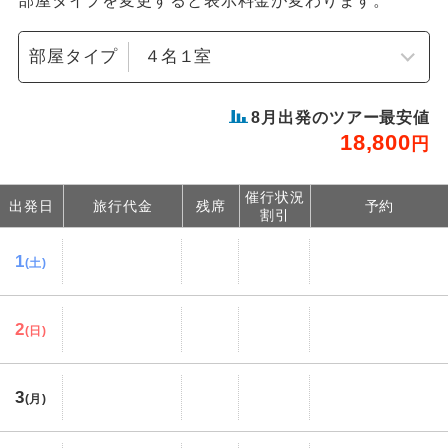
部屋タイプを変更すると表示料金が変わります。
部屋タイプ
8
月出発のツアー最安値
18,800
円
催行状況
出発日
旅行代金
残席
予約
割引
1
(土)
2
(日)
3
(月)