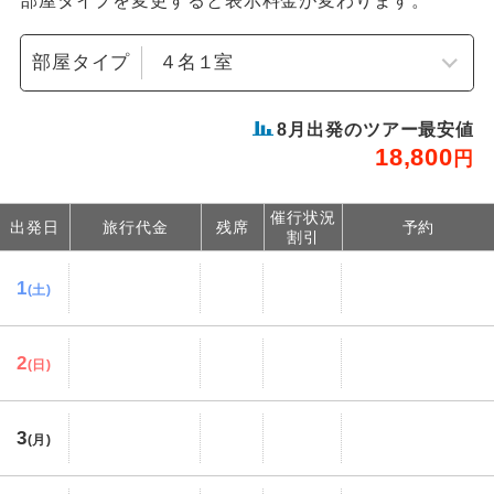
部屋タイプを変更すると表示料金が変わります。
部屋タイプ
8
月出発のツアー最安値
18,800
円
催行状況
出発日
旅行代金
残席
予約
割引
1
(土)
2
(日)
3
(月)