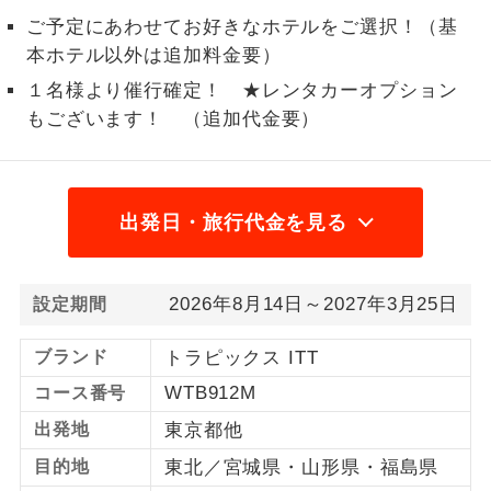
ご予定にあわせてお好きなホテルをご選択！（基
1名様から出発可能な個人型プランで
1名様催行
本ホテル以外は追加料金要）
す。
１名様より催行確定！ ★レンタカーオプション
2名様から出発可能な個人型プランで
2名様催行
もございます！ （追加代金要）
す。
おひとり様参
おひとり様限定でご参加いただけるコー
加限定
スです。
出発日・旅行代金を見る
1名様1室同代
1名様1室利用でも追加料金がかからない
金
コースです。
2026年8月14日～2027年3月25日
設定期間
ご夫婦限定でご参加いただけるコースで
ご夫婦限定
す。
ブランド
トラピックス ITT
WTB912M
コース番号
女性限定でご参加いただけるコースで
女性限定
す。
出発地
東京都他
目的地
東北／宮城県・山形県・福島県
ご参加にあたり年齢に制限があるコース
年齢制限あり
です。