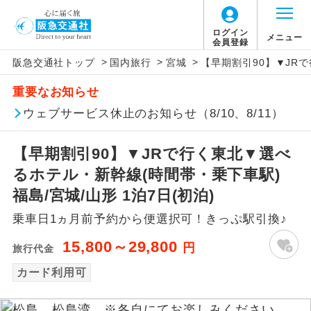
ログイン
メニュー
会員登録
>
>
>
阪急交通社トップ
国内旅行
宮城
【早期割引90】▼JRで
アイコン
説明
重要なお知らせ
往路出発空港（駅）から復路到着空港
ウェブサービス休止のお知らせ（8/10、8/11）
添乗員同行
（駅）まで同行します。
【早期割引90】▼JRで行く東北▼選べ
現地添乗員同
現地到着空港（駅）から最終日出発空港
行
（駅）まで添乗員が同行します。
るホテル・新幹線(時間帯・乗下車駅)
福島/宮城/山形 1泊7日(初泊)
バスガイド乗
バスガイドが乗務し、車内での観光案内
務
乗車日1ヵ月前予約から便選択可！きっぷ駅引換♪
があります。
15,800～29,800
円
旅行代金
新コース
初登場のコースです。
カード利用可
ユネスコに登録されている文化遺産や自
世界遺産
然遺産を訪ねるコースです。