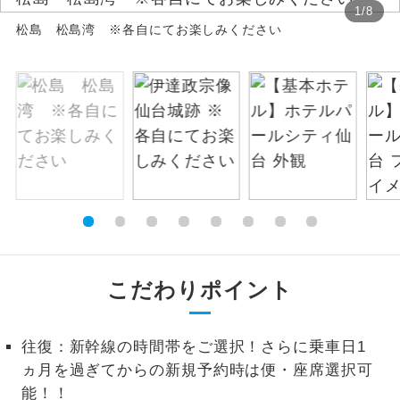
1
/
8
松島 松島湾 ※各自にてお楽しみください
絶景
絶景スポットに立ち寄るコースです。
温泉
温泉地にも宿泊するコースです。
ご宿泊ホテルに露天風呂が付いていま
露天風呂
す。
大浴場
ご宿泊ホテルに大浴場が付いています。
全てのお食事が付いていますので、お食
全食事付き
事の心配はいりません。（機内食を除
く）
こだわりポイント
お部屋にてゆっくりとお召し上がりいた
お部屋食
だけます。
往復：新幹線の時間帯をご選択！さらに乗車日1
トラベルイヤ
ヵ月を過ぎてからの新規予約時は便・座席選択可
周りの音を気にせず、ガイドさんの説明
ホン
をじっくり聞くことができます。
能！！