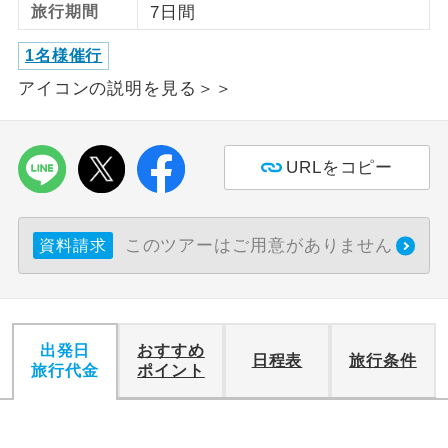
旅行期間
7日間
利用航空会社が指定なので、ご出発の計
航空会社指定
1名様催行
画にとても便利です。
アイコンの説明を見る＞＞
ご紹介するホテルを指定したコースで
ホテル指定
す。
URLをコピー
おひとり様バ
おひとり様でバス席を2席利⽤できま
ス2席利用
す。
このツアーはご用意がありません
資料請求
出発日
おすすめ
日程表
旅行条件
旅行代金
ポイント