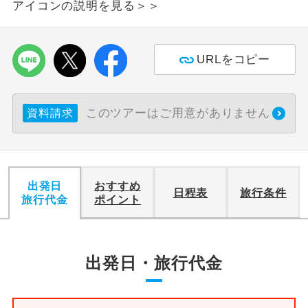
アイコンの説明を見る＞＞
利用航空会社が指定なので、ご出発の計
航空会社指定
画にとても便利です。
URLをコピー
ご紹介するホテルを指定したコースで
ホテル指定
す。
このツアーはご用意がありません
資料請求
おひとり様バ
おひとり様でバス席を2席利⽤できま
ス2席利用
す。
出発日
おすすめ
日程表
旅行条件
旅行代金
ポイント
出発日・旅行代金