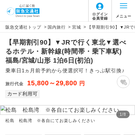
ログイン
メニュー
会員登録
>
>
>
阪急交通社トップ
国内旅行
宮城
【早期割引90】▼JRで
アイコン
説明
【早期割引90】▼JRで行く東北▼選べ
往路出発空港（駅）から復路到着空港
添乗員同行
るホテル・新幹線(時間帯・乗下車駅)
（駅）まで同行します。
福島/宮城/山形 1泊6日(初泊)
現地添乗員同
現地到着空港（駅）から最終日出発空港
乗車日1ヵ月前予約から便選択可！きっぷ駅引換♪
行
（駅）まで添乗員が同行します。
15,800～29,800
円
旅行代金
バスガイド乗
バスガイドが乗務し、車内での観光案内
務
カード利用可
があります。
新コース
初登場のコースです。
1
/
8
松島 松島湾 ※各自にてお楽しみください
ユネスコに登録されている文化遺産や自
世界遺産
然遺産を訪ねるコースです。