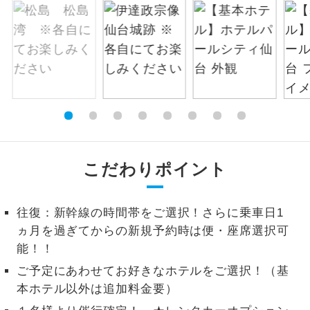
絶景
絶景スポットに立ち寄るコースです。
温泉
温泉地にも宿泊するコースです。
ご宿泊ホテルに露天風呂が付いていま
露天風呂
す。
大浴場
ご宿泊ホテルに大浴場が付いています。
こだわりポイント
全てのお食事が付いていますので、お食
全食事付き
事の心配はいりません。（機内食を除
く）
往復：新幹線の時間帯をご選択！さらに乗車日1
ヵ月を過ぎてからの新規予約時は便・座席選択可
お部屋にてゆっくりとお召し上がりいた
お部屋食
能！！
だけます。
ご予定にあわせてお好きなホテルをご選択！（基
トラベルイヤ
周りの音を気にせず、ガイドさんの説明
本ホテル以外は追加料金要）
ホン
をじっくり聞くことができます。