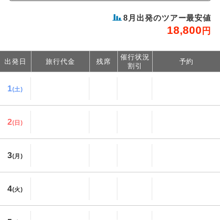
8
月出発のツアー最安値
18,800
円
催行状況
出発日
旅行代金
残席
予約
割引
1
(土)
2
(日)
3
(月)
4
(火)