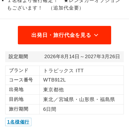
１名様より催行確定！ ★レンタカーオプション
もございます！ （追加代金要）
1名様から出発可能な個人型プランで
1名様催行
す。
2名様から出発可能な個人型プランで
2名様催行
す。
出発日・旅行代金を見る
おひとり様参
おひとり様限定でご参加いただけるコー
加限定
スです。
2026年8月14日～2027年3月26日
設定期間
1名様1室同代
1名様1室利用でも追加料金がかからない
ブランド
トラピックス ITT
金
コースです。
WTB912L
コース番号
ご夫婦限定でご参加いただけるコースで
ご夫婦限定
出発地
東京都他
す。
目的地
東北／宮城県・山形県・福島県
女性限定でご参加いただけるコースで
女性限定
旅行期間
6日間
す。
1名様催行
ご参加にあたり年齢に制限があるコース
年齢制限あり
です。