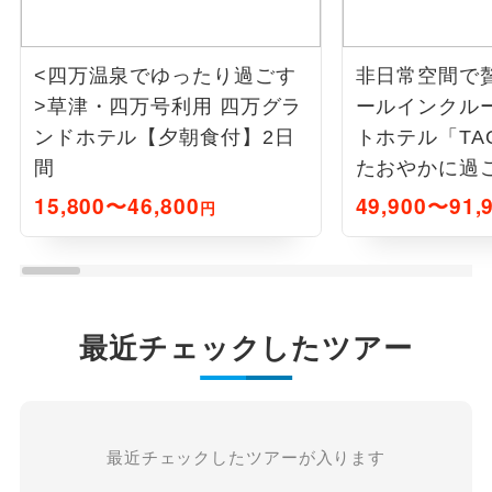
<四万温泉でゆったり過ごす
非日常空間で
>草津・四万号利用 四万グラ
ールインクル
ンドホテル【夕朝食付】2日
トホテル「TA
間
たおやかに過ご
日間
15,800〜46,800
49,900〜91,
円
最近チェックしたツアー
最近チェックしたツアーが入ります