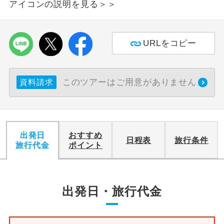
アイコンの説明を見る＞＞
利用航空会社が指定なので、ご出発の計
航空会社指定
画にとても便利です。
URLをコピー
ご紹介するホテルを指定したコースで
ホテル指定
す。
このツアーはご用意がありません
資料請求
おひとり様バ
おひとり様でバス席を2席利⽤できま
ス2席利用
す。
出発日
おすすめ
日程表
旅行条件
旅行代金
ポイント
出発日・旅行代金