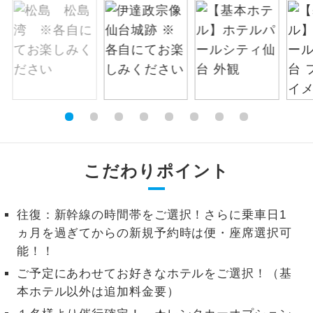
絶景
絶景スポットに立ち寄るコースです。
温泉
温泉地にも宿泊するコースです。
ご宿泊ホテルに露天風呂が付いていま
露天風呂
す。
大浴場
ご宿泊ホテルに大浴場が付いています。
こだわりポイント
全てのお食事が付いていますので、お食
全食事付き
事の心配はいりません。（機内食を除
く）
往復：新幹線の時間帯をご選択！さらに乗車日1
ヵ月を過ぎてからの新規予約時は便・座席選択可
お部屋にてゆっくりとお召し上がりいた
お部屋食
能！！
だけます。
ご予定にあわせてお好きなホテルをご選択！（基
トラベルイヤ
周りの音を気にせず、ガイドさんの説明
本ホテル以外は追加料金要）
ホン
をじっくり聞くことができます。