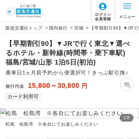
ログイン
メニュー
会員登録
>
>
>
阪急交通社トップ
国内旅行
宮城
【早期割引90】▼JRで
アイコン
説明
【早期割引90】▼JRで行く東北▼選べ
往路出発空港（駅）から復路到着空港
添乗員同行
るホテル・新幹線(時間帯・乗下車駅)
（駅）まで同行します。
福島/宮城/山形 1泊5日(初泊)
現地添乗員同
現地到着空港（駅）から最終日出発空港
乗車日1ヵ月前予約から便選択可！きっぷ駅引換♪
行
（駅）まで添乗員が同行します。
15,800～30,800
円
旅行代金
バスガイド乗
バスガイドが乗務し、車内での観光案内
務
カード利用可
があります。
新コース
初登場のコースです。
1
/
8
松島 松島湾 ※各自にてお楽しみください
ユネスコに登録されている文化遺産や自
世界遺産
然遺産を訪ねるコースです。