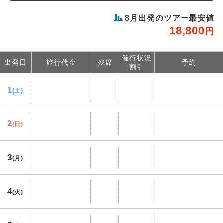
8
月出発のツアー最安値
18,800
円
催行状況
出発日
旅行代金
残席
予約
割引
1
(土)
2
(日)
3
(月)
4
(火)