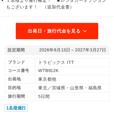
１名様より催行確定！ ★レンタカーオプション
もございます！ （追加代金要）
1名様から出発可能な個人型プランで
1名様催行
す。
2名様から出発可能な個人型プランで
2名様催行
す。
出発日・旅行代金を見る
おひとり様参
おひとり様限定でご参加いただけるコー
加限定
スです。
2026年8月13日～2027年3月27日
設定期間
1名様1室同代
1名様1室利用でも追加料金がかからない
ブランド
トラピックス ITT
金
コースです。
WTB912K
コース番号
ご夫婦限定でご参加いただけるコースで
ご夫婦限定
出発地
東京都他
す。
目的地
東北／宮城県・山形県・福島県
女性限定でご参加いただけるコースで
女性限定
旅行期間
5日間
す。
1名様催行
ご参加にあたり年齢に制限があるコース
年齢制限あり
です。