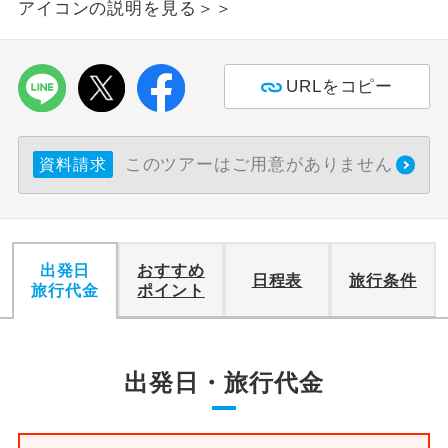
アイコンの説明を見る＞＞
利用航空会社が指定なので、ご出発の計
航空会社指定
画にとても便利です。
URLをコピー
ご紹介するホテルを指定したコースで
ホテル指定
す。
このツアーはご用意がありません
資料請求
おひとり様バ
おひとり様でバス席を2席利⽤できま
ス2席利用
す。
出発日
おすすめ
日程表
旅行条件
旅行代金
ポイント
出発日・旅行代金