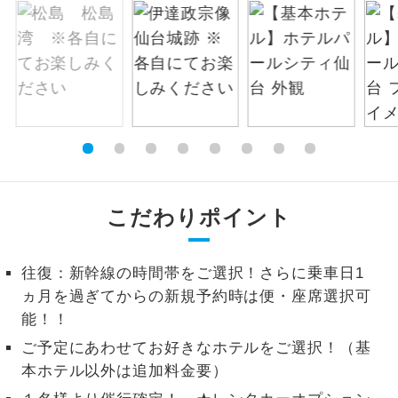
絶景
絶景スポットに立ち寄るコースです。
温泉
温泉地にも宿泊するコースです。
ご宿泊ホテルに露天風呂が付いていま
露天風呂
す。
大浴場
ご宿泊ホテルに大浴場が付いています。
こだわりポイント
全てのお食事が付いていますので、お食
全食事付き
事の心配はいりません。（機内食を除
く）
往復：新幹線の時間帯をご選択！さらに乗車日1
ヵ月を過ぎてからの新規予約時は便・座席選択可
お部屋にてゆっくりとお召し上がりいた
お部屋食
能！！
だけます。
ご予定にあわせてお好きなホテルをご選択！（基
トラベルイヤ
周りの音を気にせず、ガイドさんの説明
本ホテル以外は追加料金要）
ホン
をじっくり聞くことができます。