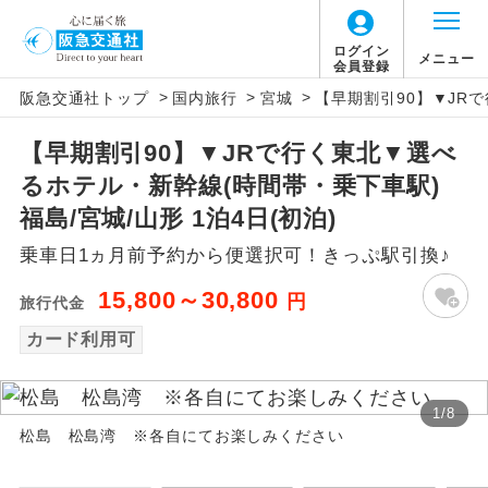
ログイン
メニュー
会員登録
>
>
>
阪急交通社トップ
国内旅行
宮城
【早期割引90】▼JRで
アイコン
説明
【早期割引90】▼JRで行く東北▼選べ
往路出発空港（駅）から復路到着空港
添乗員同行
るホテル・新幹線(時間帯・乗下車駅)
（駅）まで同行します。
福島/宮城/山形 1泊4日(初泊)
現地添乗員同
現地到着空港（駅）から最終日出発空港
乗車日1ヵ月前予約から便選択可！きっぷ駅引換♪
行
（駅）まで添乗員が同行します。
15,800～30,800
円
旅行代金
バスガイド乗
バスガイドが乗務し、車内での観光案内
務
カード利用可
があります。
新コース
初登場のコースです。
1
/
8
松島 松島湾 ※各自にてお楽しみください
ユネスコに登録されている文化遺産や自
世界遺産
然遺産を訪ねるコースです。