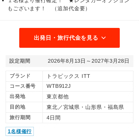
１名様より催行確定！ ★レンタカーオプション
もございます！ （追加代金要）
1名様から出発可能な個人型プランで
1名様催行
す。
2名様から出発可能な個人型プランで
2名様催行
す。
出発日・旅行代金を見る
おひとり様参
おひとり様限定でご参加いただけるコー
加限定
スです。
2026年8月13日～2027年3月28日
設定期間
1名様1室同代
1名様1室利用でも追加料金がかからない
ブランド
トラピックス ITT
金
コースです。
WTB912J
コース番号
ご夫婦限定でご参加いただけるコースで
ご夫婦限定
出発地
東京都他
す。
目的地
東北／宮城県・山形県・福島県
女性限定でご参加いただけるコースで
女性限定
旅行期間
4日間
す。
1名様催行
ご参加にあたり年齢に制限があるコース
年齢制限あり
です。