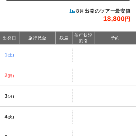
8
月出発のツアー最安値
18,800
円
催行状況
出発日
旅行代金
残席
予約
割引
1
(土)
2
(日)
3
(月)
4
(火)