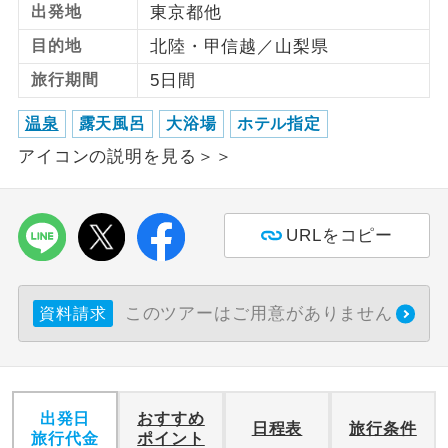
出発地
東京都他
利用航空会社が指定なので、ご出発の計
目的地
北陸・甲信越／山梨県
航空会社指定
画にとても便利です。
旅行期間
5日間
ご紹介するホテルを指定したコースで
ホテル指定
温泉
露天風呂
大浴場
ホテル指定
す。
アイコンの説明を見る＞＞
おひとり様バ
おひとり様でバス席を2席利⽤できま
ス2席利用
す。
URLをコピー
このツアーはご用意がありません
資料請求
出発日
おすすめ
日程表
旅行条件
旅行代金
ポイント