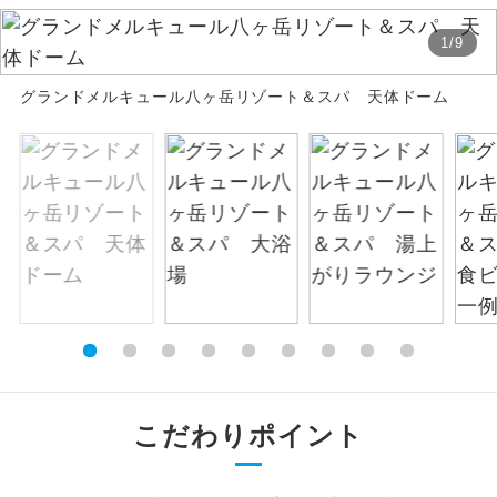
絶景
1
/
9
絶景スポットに立ち寄るコースです。
グランドメルキュール八ヶ岳リゾート＆スパ 天体ドーム
温泉
温泉地にも宿泊するコースです。
ご宿泊ホテルに露天風呂が付いていま
露天風呂
す。
大浴場
ご宿泊ホテルに大浴場が付いています。
全てのお食事が付いていますので、お食
全食事付き
事の心配はいりません。（機内食を除
く）
お部屋にてゆっくりとお召し上がりいた
お部屋食
だけます。
こだわりポイント
トラベルイヤ
周りの音を気にせず、ガイドさんの説明
ホン
をじっくり聞くことができます。