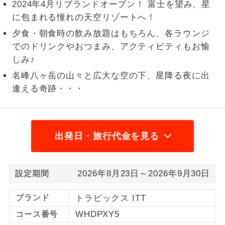
2024年4月リブランドオープン！ 富士を望み、星
1名様から出発可能な個人型プランで
に包まれる憧れの天空リゾートへ！
1名様催行
す。
夕食・朝食時の飲み放題はもちろん、各ラウンジ
でのドリンクやおつまみ、アクティビティもお愉
2名様から出発可能な個人型プランで
2名様催行
す。
しみ♪
名峰八ヶ岳の山々と広大な空の下、星降る夜に出
おひとり様参
おひとり様限定でご参加いただけるコー
逢える奇跡・・・
加限定
スです。
1名様1室同代
1名様1室利用でも追加料金がかからない
金
コースです。
出発日・旅行代金を見る
ご夫婦限定でご参加いただけるコースで
ご夫婦限定
す。
2026年8月23日～2026年9月30日
設定期間
女性限定でご参加いただけるコースで
女性限定
す。
ブランド
トラピックス ITT
WHDPXY5
コース番号
ご参加にあたり年齢に制限があるコース
年齢制限あり
です。