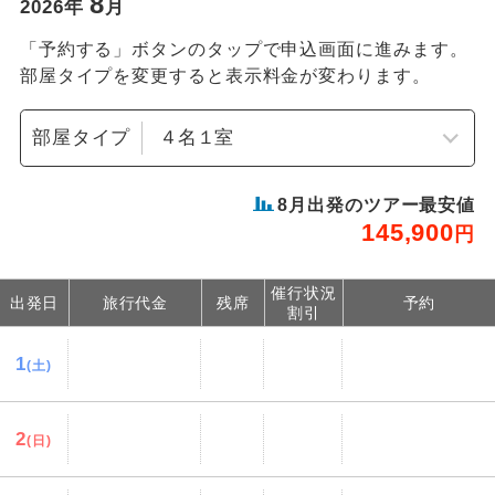
8
2026
年
月
「予約する」ボタンのタップで申込画面に進みます。
部屋タイプを変更すると表示料金が変わります。
部屋タイプ
8
月出発のツアー最安値
145,900
円
催行状況
出発日
旅行代金
残席
予約
割引
1
(土)
2
(日)