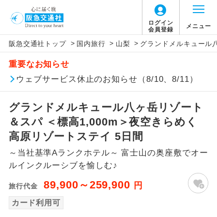
ログイン
メニュー
会員登録
>
>
>
阪急交通社トップ
国内旅行
山梨
グランドメルキュール八
アイコン
説明
重要なお知らせ
往路出発空港（駅）から復路到着空港
ウェブサービス休止のお知らせ（8/10、8/11）
添乗員同行
（駅）まで同行します。
グランドメルキュール八ヶ岳リゾート
現地添乗員同
現地到着空港（駅）から最終日出発空港
行
（駅）まで添乗員が同行します。
＆スパ ＜標高1,000m＞夜空きらめく
高原リゾートステイ 5日間
バスガイド乗
バスガイドが乗務し、車内での観光案内
務
～当社基準Aランクホテル～ 富士山の奥座敷でオー
があります。
ルインクルーシブを愉しむ♪
新コース
初登場のコースです。
89,900～259,900
円
旅行代金
ユネスコに登録されている文化遺産や自
カード利用可
世界遺産
然遺産を訪ねるコースです。