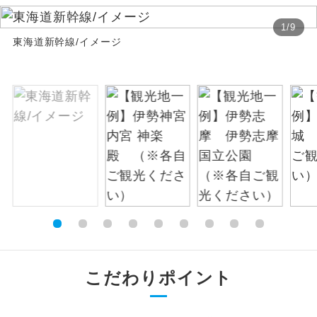
絶景
1
/
9
絶景スポットに立ち寄るコースです。
東海道新幹線/イメージ
温泉
温泉地にも宿泊するコースです。
ご宿泊ホテルに露天風呂が付いていま
露天風呂
す。
大浴場
ご宿泊ホテルに大浴場が付いています。
全てのお食事が付いていますので、お食
全食事付き
事の心配はいりません。（機内食を除
く）
お部屋にてゆっくりとお召し上がりいた
お部屋食
だけます。
こだわりポイント
トラベルイヤ
周りの音を気にせず、ガイドさんの説明
ホン
をじっくり聞くことができます。