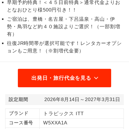
早期予約特典！＜４５日前特典＞通常代金よりお
1名様から出発可能な個人型プランで
となおひとり様500円引き！！
1名様催行
す。
ご宿泊は、豊橋・名古屋・下呂温泉・高山・伊
勢・鳥羽など約４０施設よりご選択！（一部割増
2名様から出発可能な個人型プランで
2名様催行
す。
有）
往復JR時間帯が選択可能です！レンタカーオプシ
おひとり様参
おひとり様限定でご参加いただけるコー
ョンもご用意！（※割増代金要）
加限定
スです。
1名様1室同代
1名様1室利用でも追加料金がかからない
金
コースです。
出発日・旅行代金を見る
ご夫婦限定でご参加いただけるコースで
ご夫婦限定
す。
2026年8月14日～2027年3月31日
設定期間
女性限定でご参加いただけるコースで
女性限定
す。
ブランド
トラピックス ITT
W5XXA1A
コース番号
ご参加にあたり年齢に制限があるコース
年齢制限あり
です。