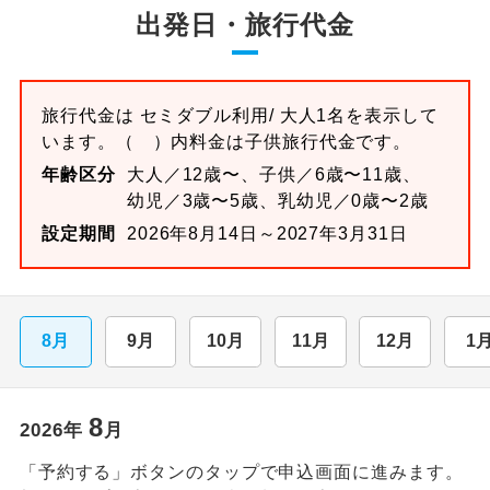
出発日・旅行代金
旅行代金は
セミダブル
利用/ 大人1名を表示して
います。
（ ）内料金は子供旅行代金です。
年齢区分
大人／12歳〜、子供／6歳〜11歳、
幼児／3歳〜5歳、乳幼児／0歳〜2歳
設定期間
2026年8月14日～2027年3月31日
8月
9月
10月
11月
12月
1
8
2026
年
月
「予約する」ボタンのタップで申込画面に進みます。