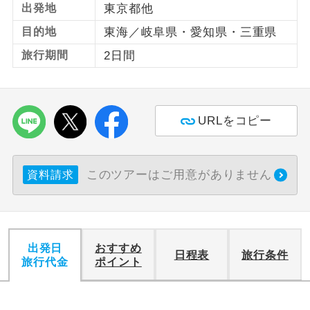
出発地
東京都他
利用航空会社が指定なので、ご出発の計
目的地
東海／岐阜県・愛知県・三重県
航空会社指定
画にとても便利です。
旅行期間
2日間
ご紹介するホテルを指定したコースで
ホテル指定
す。
おひとり様バ
おひとり様でバス席を2席利⽤できま
URLをコピー
ス2席利用
す。
このツアーはご用意がありません
資料請求
出発日
おすすめ
日程表
旅行条件
旅行代金
ポイント