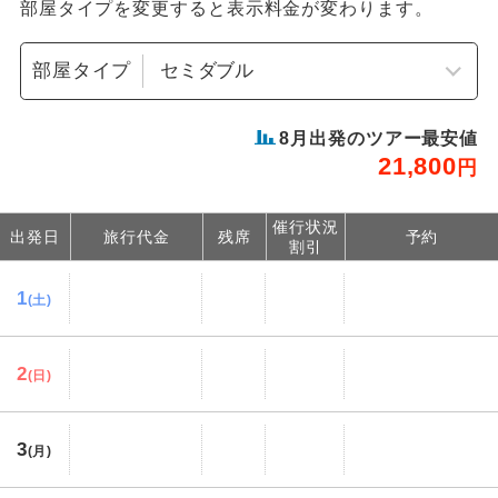
部屋タイプを変更すると表示料金が変わります。
部屋タイプ
8
月出発のツアー最安値
21,800
円
催行状況
出発日
旅行代金
残席
予約
割引
1
(土)
2
(日)
3
(月)