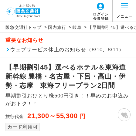
ログイン
メニュー
会員登録
>
>
>
阪急交通社トップ
国内旅行
岐阜
【早期割引45】選べる
アイコン
説明
重要なお知らせ
往路出発空港（駅）から復路到着空港
ウェブサービス休止のお知らせ（8/10、8/11）
添乗員同行
（駅）まで同行します。
【早期割引45】選べるホテル＆東海道
現地添乗員同
現地到着空港（駅）から最終日出発空港
行
（駅）まで添乗員が同行します。
新幹線 豊橋・名古屋・下呂・高山・伊
勢・志摩 東海フリープラン2日間
バスガイド乗
バスガイドが乗務し、車内での観光案内
務
早期割引おひとり様500円引き！！早めのお申込み
があります。
がおトク！！
新コース
初登場のコースです。
21,300～55,300
円
旅行代金
ユネスコに登録されている文化遺産や自
カード利用可
世界遺産
然遺産を訪ねるコースです。