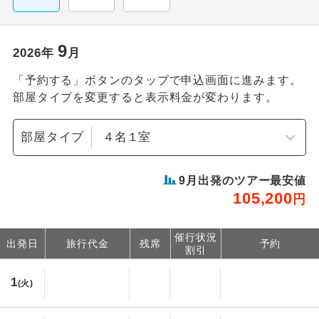
9
2026
年
月
「予約する」ボタンのタップで申込画面に進みます。
部屋タイプを変更すると表示料金が変わります。
部屋タイプ
9
月出発のツアー最安値
105,200
円
催行状況
出発日
旅行代金
残席
予約
割引
1
(火)