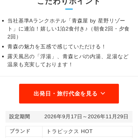
こだわりポイント
1名様から出発可能な個人型プランで
1名様催行
す。
当社基準Aランクホテル「青森屋 by 星野リゾー
ト」に連泊！嬉しい1泊2食付き♪（朝食2回・夕食
2名様から出発可能な個人型プランで
2名様催行
す。
2回）
青森の魅力を五感で感じていただける！
おひとり様参
おひとり様限定でご参加いただけるコー
加限定
露天風呂の「浮湯」、青森ヒバの内湯、足湯など
スです。
温泉も充実しております！
1名様1室同代
1名様1室利用でも追加料金がかからない
金
コースです。
ご夫婦限定でご参加いただけるコースで
出発日・旅行代金を見る
ご夫婦限定
す。
女性限定でご参加いただけるコースで
女性限定
2026年9月17日～2026年11月29日
設定期間
す。
ブランド
トラピックス HOT
ご参加にあたり年齢に制限があるコース
年齢制限あり
です。