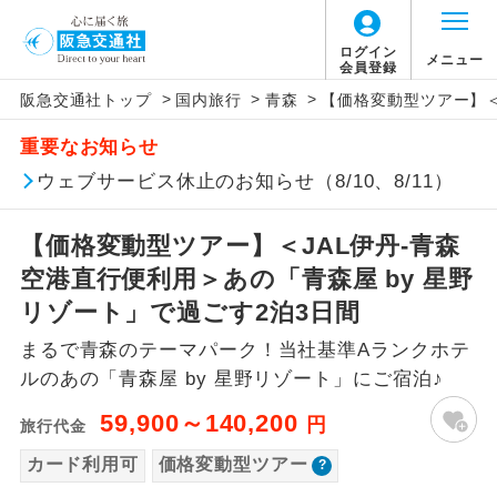
「価格変動型ツアー」に関するご案内
ログイン
メニュー
会員登録
>
>
>
阪急交通社トップ
国内旅行
青森
【価格変動型ツアー】＜
アイコン
説明
重要なお知らせ
価格変動型ツアーとは
往路出発空港（駅）から復路到着空港
ウェブサービス休止のお知らせ（8/10、8/11）
添乗員同行
（駅）まで同行します。
航空会社が設定する「個人包括旅行運
【価格変動型ツアー】＜JAL伊丹-青森
現地添乗員同
賃」を利用したツアーです。
現地到着空港（駅）から最終日出発空港
行
（駅）まで添乗員が同行します。
空港直行便利用＞あの「青森屋 by 星野
お申し込み時期・ご利用便の空席状況に
リゾート」で過ごす2泊3日間
よって料金が変動いたします。
バスガイド乗
バスガイドが乗務し、車内での観光案内
務
まるで青森のテーマパーク！当社基準Aランクホテ
があります。
ルのあの「青森屋 by 星野リゾート」にご宿泊♪
以下の注意事項をあらかじめご了承いただき
新コース
初登場のコースです。
ますようお願いいたします。
59,900～140,200
円
旅行代金
ユネスコに登録されている文化遺産や自
カード利用可
価格変動型ツアー
世界遺産
お支払いについて
然遺産を訪ねるコースです。