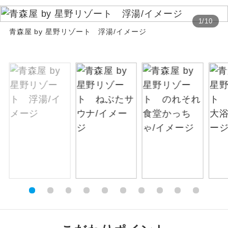
お支払いは、クレジットカード決済のみとな
絶景
絶景スポットに立ち寄るコースです。
1
/
10
ります。
青森屋 by 星野リゾート 浮湯/イメージ
お申し込みの最後にクレジットカード決済を
温泉
温泉地にも宿泊するコースです。
していただき、決済手続き完了をもちまし
て、ご旅行の契約が成立となります。
ご宿泊ホテルに露天風呂が付いていま
露天風呂
す。
ご予約方法について
大浴場
ご宿泊ホテルに大浴場が付いています。
ウェブ限定コースとなりますので、コールセ
ンター及びカウンターでのお申し込みはでき
全てのお食事が付いていますので、お食
ません。
全食事付き
事の心配はいりません。（機内食を除
く）
お部屋にてゆっくりとお召し上がりいた
お部屋食
だけます。
トラベルイヤ
周りの音を気にせず、ガイドさんの説明
ホン
をじっくり聞くことができます。