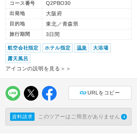
Q2PBO30
コース番号
利用航空会社が指定なので、ご出発の計
出発地
大阪府
航空会社指定
画にとても便利です。
目的地
東北／青森県
ご紹介するホテルを指定したコースで
ホテル指定
旅行期間
3日間
す。
航空会社指定
ホテル指定
温泉
大浴場
おひとり様バ
おひとり様でバス席を2席利⽤できま
ス2席利用
露天風呂
す。
アイコンの説明を見る＞＞
URLをコピー
このツアーはご用意がありません
資料請求