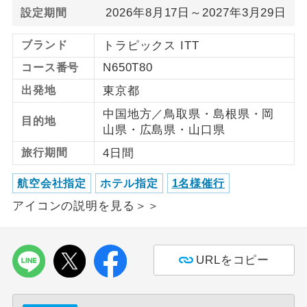
2026年8月17日～2027年3月29日
設定期間
利用航空会社が指定なので、ご出発の計
航空会社指定
画にとても便利です。
ブランド
トラピックス ITT
N650T80
コース番号
ご紹介するホテルを指定したコースで
ホテル指定
す。
出発地
東京都
中国地方／鳥取県・島根県・岡
おひとり様バ
おひとり様でバス席を2席利⽤できま
目的地
ス2席利用
山県・広島県・山口県
す。
旅行期間
4日間
航空会社指定
ホテル指定
1名様催行
アイコンの説明を見る＞＞
URLをコピー