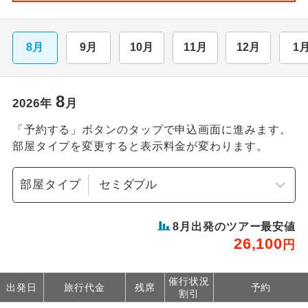
8月
9月
10月
11月
12月
1
8
2026
年
月
「予約する」ボタンのタップで申込画面に進みます。
部屋タイプを変更すると表示料金が変わります。
部屋タイプ
8
月出発のツアー最安値
26,100
円
催行状況
出発日
旅行代金
残席
予約
割引