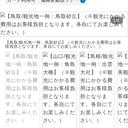
カード利用可
価格変動型ツアー
お支払いは、クレジットカード決済のみとな
絶景
絶景スポットに立ち寄るコースです。
ります。
1
/
5
お申し込みの最後にクレジットカード決済を
温泉
温泉地にも宿泊するコースです。
していただき、決済手続き完了をもちまし
て、ご旅行の契約が成立となります。
ご宿泊ホテルに露天風呂が付いていま
【鳥取/観光地一例：鳥取砂丘】（※観光にかかる費用はお客
露天風呂
様負担となります。各自にてお楽しみください。）
す。
ご予約方法について
大浴場
ご宿泊ホテルに大浴場が付いています。
ウェブ限定コースとなりますので、コールセ
ンター及びカウンターでのお申し込みはでき
全てのお食事が付いていますので、お食
ません。
全食事付き
事の心配はいりません。（機内食を除
く）
お部屋にてゆっくりとお召し上がりいた
お部屋食
だけます。
トラベルイヤ
周りの音を気にせず、ガイドさんの説明
ホン
をじっくり聞くことができます。