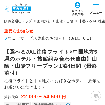
「価格変動型ツアー」に関するご案内
ログイン
メニュー
会員登録
>
>
>
阪急交通社トップ
国内旅行
山陰・山陽
【選べるJAL往
アイコン
説明
重要なお知らせ
価格変動型ツアーとは
往路出発空港（駅）から復路到着空港
ウェブサービス休止のお知らせ（8/10、8/11）
添乗員同行
（駅）まで同行します。
航空会社が設定する「個人包括旅行運
【選べるJAL往復フライト×中国地方5
現地添乗員同
賃」を利用したツアーです。
現地到着空港（駅）から最終日出発空港
行
（駅）まで添乗員が同行します。
県のホテル・旅館組み合わせ自由】山
お申し込み時期・ご利用便の空席状況に
陰・山陽フリープラン1泊4日間（最終
よって料金が変動いたします。
バスガイド乗
バスガイドが乗務し、車内での観光案内
泊付）
務
があります。
往復フライトと中国地方のお好きなホテル・旅館を
以下の注意事項をあらかじめご了承いただき
新コース
初登場のコースです。
お選びいただけます♪
ますようお願いいたします。
22,000～54,500
円
旅行代金
ユネスコに登録されている文化遺産や自
世界遺産
お支払いについて
然遺産を訪ねるコースです。