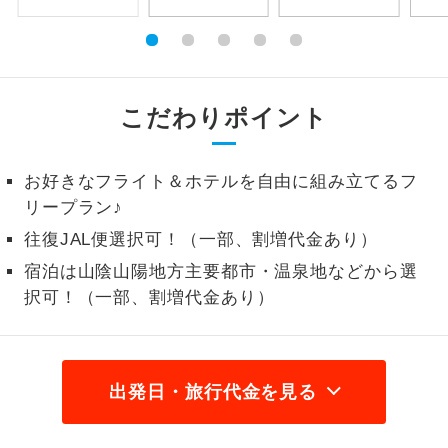
1名様から出発可能な個人型プランで
1名様催行
す。
2名様から出発可能な個人型プランで
2名様催行
こだわりポイント
す。
おひとり様参
おひとり様限定でご参加いただけるコー
加限定
お好きなフライト＆ホテルを自由に組み立てるフ
スです。
リープラン♪
1名様1室同代
1名様1室利用でも追加料金がかからない
往復JAL便選択可！（一部、割増代金あり）
金
コースです。
宿泊は山陰山陽地方主要都市・温泉地などから選
択可！（一部、割増代金あり）
ご夫婦限定でご参加いただけるコースで
ご夫婦限定
す。
女性限定でご参加いただけるコースで
女性限定
す。
出発日・旅行代金を見る
ご参加にあたり年齢に制限があるコース
年齢制限あり
です。