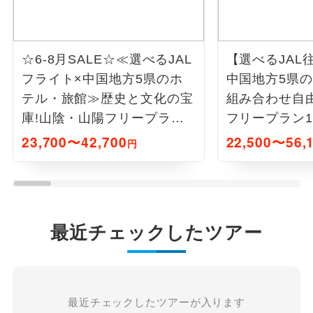
☆6-8月SALE☆≪選べるJAL
【選べるJAL
フライト×中国地方5県のホ
中国地方5県
テル・旅館≫歴史と文化の宝
組み合わせ自
庫!山陰・山陽フリープラン2
フリープラン1
日間
付)
23,700〜42,700
22,500〜56,
円
最近チェックしたツアー
最近チェックしたツアーが入ります