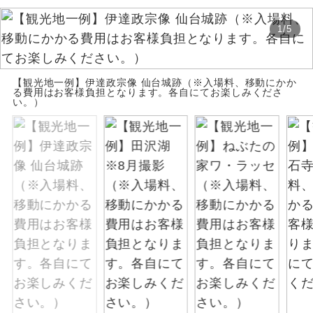
お支払いは、クレジットカード決済のみとな
絶景
絶景スポットに立ち寄るコースです。
1
/
5
ります。
お申し込みの最後にクレジットカード決済を
温泉
温泉地にも宿泊するコースです。
していただき、決済手続き完了をもちまし
【観光地一例】伊達政宗像 仙台城跡（※入場料、移動にかか
て、ご旅行の契約が成立となります。
る費用はお客様負担となります。各自にてお楽しみくださ
ご宿泊ホテルに露天風呂が付いていま
い。）
露天風呂
す。
ご予約方法について
大浴場
ご宿泊ホテルに大浴場が付いています。
ウェブ限定コースとなりますので、コールセ
ンター及びカウンターでのお申し込みはでき
全てのお食事が付いていますので、お食
ません。
全食事付き
事の心配はいりません。（機内食を除
く）
お部屋にてゆっくりとお召し上がりいた
お部屋食
だけます。
トラベルイヤ
周りの音を気にせず、ガイドさんの説明
ホン
をじっくり聞くことができます。