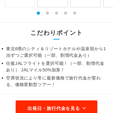
1名様から出発可能な個人型プランで
1名様催行
す。
2名様から出発可能な個人型プランで
2名様催行
す。
こだわりポイント
おひとり様参
おひとり様限定でご参加いただけるコー
加限定
スです。
東北6県のシティ＆リゾートホテルや温泉宿から1
泊ずつご選択可能（一部、割増代金あり）
1名様1室同代
1名様1室利用でも追加料金がかからない
金
往復JALフライトを選択可能！（一部、割増代金
コースです。
あり） JALマイル50%加算！
ご夫婦限定でご参加いただけるコースで
ご夫婦限定
空席状況により常に最新価格で旅行代金が変わ
す。
る、価格変動型ツアー！
女性限定でご参加いただけるコースで
女性限定
す。
ご参加にあたり年齢に制限があるコース
出発日・旅行代金を見る
年齢制限あり
です。