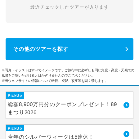
最近チェックしたツアーが入ります
その他のツアーを探す
※写真・イラストはすべてイメージです。ご旅行中に必ずしも同じ角度・高度・天候での
風景をご覧いただけるとはかぎりませんのでご了承ください。
※当ウェブサイトの情報について転載、複製、改変等を固く禁じます。
PickUp
総額8,900万円分のクーポンプレゼント！89
まつり2026
PickUp
今年のシルバーウィークは5連休！