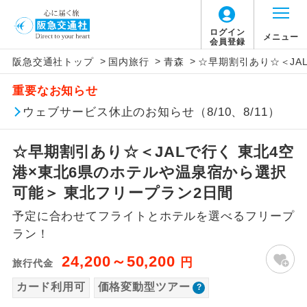
「価格変動型ツアー」に関するご案内
ログイン
メニュー
会員登録
>
>
>
阪急交通社トップ
国内旅行
青森
☆早期割引あり☆＜JA
アイコン
説明
重要なお知らせ
価格変動型ツアーとは
往路出発空港（駅）から復路到着空港
ウェブサービス休止のお知らせ（8/10、8/11）
添乗員同行
（駅）まで同行します。
航空会社が設定する「個人包括旅行運
☆早期割引あり☆＜JALで行く 東北4空
現地添乗員同
賃」を利用したツアーです。
現地到着空港（駅）から最終日出発空港
行
（駅）まで添乗員が同行します。
港×東北6県のホテルや温泉宿から選択
お申し込み時期・ご利用便の空席状況に
可能＞ 東北フリープラン2日間
よって料金が変動いたします。
バスガイド乗
バスガイドが乗務し、車内での観光案内
務
予定に合わせてフライトとホテルを選べるフリープ
があります。
ラン！
以下の注意事項をあらかじめご了承いただき
新コース
初登場のコースです。
ますようお願いいたします。
24,200～50,200
円
旅行代金
ユネスコに登録されている文化遺産や自
カード利用可
価格変動型ツアー
世界遺産
お支払いについて
然遺産を訪ねるコースです。