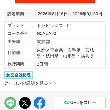
利用航空会社が指定なので、ご出発の計
航空会社指定
2026年8月16日～2026年9月30日
設定期間
画にとても便利です。
ブランド
トラピックス ITT
ご紹介するホテルを指定したコースで
ホテル指定
す。
N5ACA80
コース番号
出発地
東京都
おひとり様バ
おひとり様でバス席を2席利⽤できま
ス2席利用
す。
東北／青森県・岩手県・宮城
目的地
県・秋田県・山形県・福島県
旅行期間
2日間
航空会社指定
アイコンの説明を見る＞＞
URLをコピー