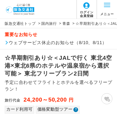
「価格変動型ツアー」に関するご案内
ログイン
メニュー
会員登録
>
>
>
阪急交通社トップ
国内旅行
青森
☆早期割引あり☆＜JA
アイコン
説明
重要なお知らせ
価格変動型ツアーとは
往路出発空港（駅）から復路到着空港
ウェブサービス休止のお知らせ（8/10、8/11）
添乗員同行
（駅）まで同行します。
航空会社が設定する「個人包括旅行運
☆早期割引あり☆＜JALで行く 東北4空
現地添乗員同
賃」を利用したツアーです。
現地到着空港（駅）から最終日出発空港
行
（駅）まで添乗員が同行します。
港×東北6県のホテルや温泉宿から選択
お申し込み時期・ご利用便の空席状況に
可能＞ 東北フリープラン2日間
よって料金が変動いたします。
バスガイド乗
バスガイドが乗務し、車内での観光案内
務
予定に合わせてフライトとホテルを選べるフリープ
があります。
ラン！
以下の注意事項をあらかじめご了承いただき
新コース
初登場のコースです。
ますようお願いいたします。
24,200～50,200
円
旅行代金
ユネスコに登録されている文化遺産や自
カード利用可
価格変動型ツアー
世界遺産
お支払いについて
然遺産を訪ねるコースです。