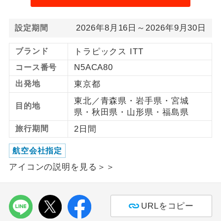
利用航空会社が指定なので、ご出発の計
航空会社指定
2026年8月16日～2026年9月30日
設定期間
画にとても便利です。
ブランド
トラピックス ITT
ご紹介するホテルを指定したコースで
ホテル指定
す。
N5ACA80
コース番号
出発地
東京都
おひとり様バ
おひとり様でバス席を2席利⽤できま
ス2席利用
す。
東北／青森県・岩手県・宮城
目的地
県・秋田県・山形県・福島県
旅行期間
2日間
航空会社指定
アイコンの説明を見る＞＞
URLをコピー