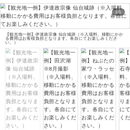
お支払いは、クレジットカード決済のみとな
絶景
絶景スポットに立ち寄るコースです。
1
/
5
ります。
お申し込みの最後にクレジットカード決済を
温泉
温泉地にも宿泊するコースです。
していただき、決済手続き完了をもちまし
【観光地一例】伊達政宗像 仙台城跡（※入場料、移動にかか
て、ご旅行の契約が成立となります。
る費用はお客様負担となります。各自にてお楽しみくださ
ご宿泊ホテルに露天風呂が付いていま
い。）
露天風呂
す。
ご予約方法について
大浴場
ご宿泊ホテルに大浴場が付いています。
ウェブ限定コースとなりますので、コールセ
ンター及びカウンターでのお申し込みはでき
全てのお食事が付いていますので、お食
ません。
全食事付き
事の心配はいりません。（機内食を除
く）
お部屋にてゆっくりとお召し上がりいた
お部屋食
だけます。
トラベルイヤ
周りの音を気にせず、ガイドさんの説明
ホン
をじっくり聞くことができます。