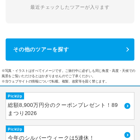
最近チェックしたツアーが入ります
その他のツアーを探す
※写真・イラストはすべてイメージです。ご旅行中に必ずしも同じ角度・高度・天候での
風景をご覧いただけるとはかぎりませんのでご了承ください。
※当ウェブサイトの情報について転載、複製、改変等を固く禁じます。
PickUp
総額8,900万円分のクーポンプレゼント！89
まつり2026
PickUp
今年のシルバーウィークは5連休！