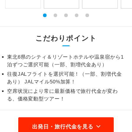
1名様から出発可能な個人型プランで
1名様催行
す。
2名様から出発可能な個人型プランで
2名様催行
す。
こだわりポイント
おひとり様参
おひとり様限定でご参加いただけるコー
加限定
スです。
東北6県のシティ＆リゾートホテルや温泉宿から1
泊ずつご選択可能（一部、割増代金あり）
1名様1室同代
1名様1室利用でも追加料金がかからない
金
往復JALフライトを選択可能！（一部、割増代金
コースです。
あり） JALマイル50%加算！
ご夫婦限定でご参加いただけるコースで
ご夫婦限定
空席状況により常に最新価格で旅行代金が変わ
す。
る、価格変動型ツアー！
女性限定でご参加いただけるコースで
女性限定
す。
ご参加にあたり年齢に制限があるコース
出発日・旅行代金を見る
年齢制限あり
です。