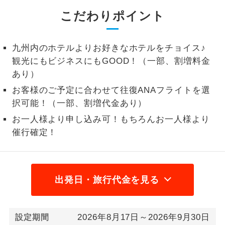
こだわりポイント
1名様から出発可能な個人型プランで
1名様催行
す。
九州内のホテルよりお好きなホテルをチョイス♪
2名様から出発可能な個人型プランで
2名様催行
す。
観光にもビジネスにもGOOD！（一部、割増料金
あり）
おひとり様参
おひとり様限定でご参加いただけるコー
加限定
お客様のご予定に合わせて往復ANAフライトを選
スです。
択可能！（一部、割増代金あり）
1名様1室同代
1名様1室利用でも追加料金がかからない
お一人様より申し込み可！もちろんお一人様より
金
コースです。
催行確定！
ご夫婦限定でご参加いただけるコースで
ご夫婦限定
す。
出発日・旅行代金を見る
女性限定でご参加いただけるコースで
女性限定
す。
ご参加にあたり年齢に制限があるコース
2026年8月17日～2026年9月30日
設定期間
年齢制限あり
です。