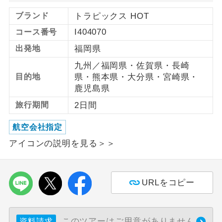
ブランド
トラピックス HOT
利用航空会社が指定なので、ご出発の計
航空会社指定
画にとても便利です。
I404070
コース番号
出発地
福岡県
ご紹介するホテルを指定したコースで
ホテル指定
す。
九州／福岡県・佐賀県・長崎
目的地
県・熊本県・大分県・宮崎県・
おひとり様バ
おひとり様でバス席を2席利⽤できま
鹿児島県
ス2席利用
す。
旅行期間
2日間
航空会社指定
アイコンの説明を見る＞＞
URLをコピー
このツアーはご用意がありません
資料請求