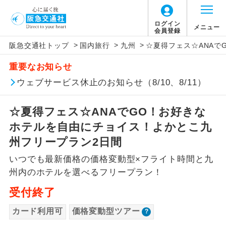
「価格変動型ツアー」に関するご案内
ログイン
メニュー
会員登録
>
>
>
阪急交通社トップ
国内旅行
九州
☆夏得フェス☆ANAで
アイコン
説明
重要なお知らせ
価格変動型ツアーとは
往路出発空港（駅）から復路到着空港
ウェブサービス休止のお知らせ（8/10、8/11）
添乗員同行
（駅）まで同行します。
航空会社が設定する「個人包括旅行運
☆夏得フェス☆ANAでGO！お好きな
現地添乗員同
賃」を利用したツアーです。
現地到着空港（駅）から最終日出発空港
行
（駅）まで添乗員が同行します。
ホテルを自由にチョイス！よかとこ九
お申し込み時期・ご利用便の空席状況に
州フリープラン2日間
よって料金が変動いたします。
バスガイド乗
バスガイドが乗務し、車内での観光案内
務
いつでも最新価格の価格変動型×フライト時間と九
があります。
州内のホテルを選べるフリープラン！
以下の注意事項をあらかじめご了承いただき
新コース
初登場のコースです。
ますようお願いいたします。
受付終了
ユネスコに登録されている文化遺産や自
カード利用可
価格変動型ツアー
世界遺産
お支払いについて
然遺産を訪ねるコースです。