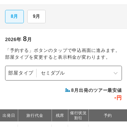
8月
9月
8
2026
年
月
「予約する」ボタンのタップで申込画面に進みます。
部屋タイプを変更すると表示料金が変わります。
部屋タイプ
8
月出発のツアー最安値
-
円
催行状況
出発日
旅行代金
残席
予約
割引