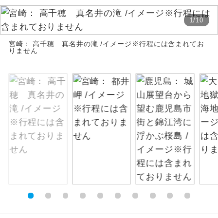
お支払いは、クレジットカード決済のみとな
絶景
絶景スポットに立ち寄るコースです。
1
/
10
ります。
お申し込みの最後にクレジットカード決済を
宮崎： 高千穂 真名井の滝 /イメージ※行程には含まれてお
温泉
温泉地にも宿泊するコースです。
していただき、決済手続き完了をもちまし
りません
て、ご旅行の契約が成立となります。
ご宿泊ホテルに露天風呂が付いていま
露天風呂
す。
ご予約方法について
大浴場
ご宿泊ホテルに大浴場が付いています。
ウェブ限定コースとなりますので、コールセ
ンター及びカウンターでのお申し込みはでき
全てのお食事が付いていますので、お食
ません。
全食事付き
事の心配はいりません。（機内食を除
く）
お部屋にてゆっくりとお召し上がりいた
お部屋食
だけます。
トラベルイヤ
周りの音を気にせず、ガイドさんの説明
ホン
をじっくり聞くことができます。